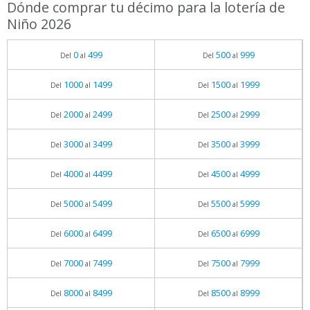
Dónde comprar tu décimo para la lotería de
Niño 2026
0
499
500
999
Del
al
Del
al
1000
1499
1500
1999
Del
al
Del
al
2000
2499
2500
2999
Del
al
Del
al
3000
3499
3500
3999
Del
al
Del
al
4000
4499
4500
4999
Del
al
Del
al
5000
5499
5500
5999
Del
al
Del
al
6000
6499
6500
6999
Del
al
Del
al
7000
7499
7500
7999
Del
al
Del
al
8000
8499
8500
8999
Del
al
Del
al