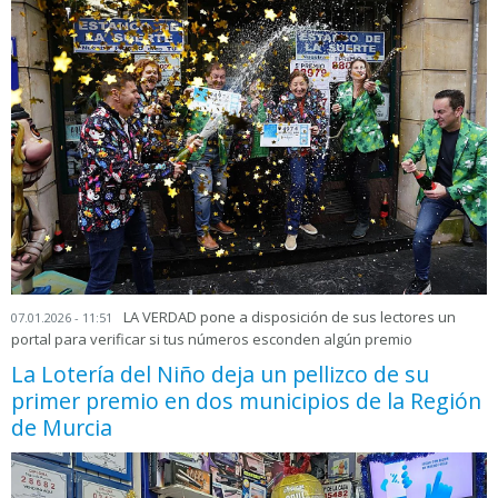
LA VERDAD pone a disposición de sus lectores un
07.01.2026 - 11:51
portal para verificar si tus números esconden algún premio
La Lotería del Niño deja un pellizco de su
primer premio en dos municipios de la Región
de Murcia