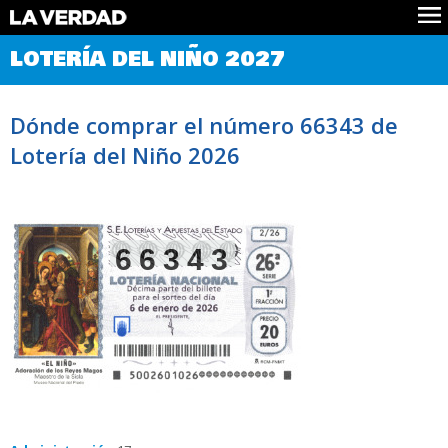
Comprobar Loteria del Niño
LOTERÍA DEL NIÑO 2027
Premios
Localizar números
Dónde comprar el número 66343 de
Noticias
Lotería del Niño 2026
Datos
Historia
Lotería de Navidad
66343