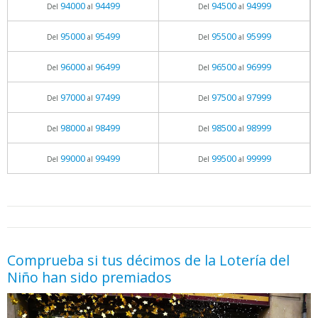
94000
94499
94500
94999
Del
al
Del
al
95000
95499
95500
95999
Del
al
Del
al
96000
96499
96500
96999
Del
al
Del
al
97000
97499
97500
97999
Del
al
Del
al
98000
98499
98500
98999
Del
al
Del
al
99000
99499
99500
99999
Del
al
Del
al
05.06.2026 - 11:05
prueba
Comprueba si tus décimos de la Lotería del
Niño han sido premiados