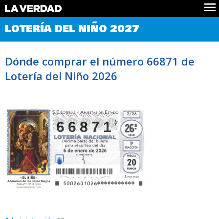
Comprobar Loteria del Niño
LOTERÍA DEL NIÑO 2027
Premios
Localizar números
Dónde comprar el número 66871 de
Noticias
Lotería del Niño 2026
Datos
Historia
Lotería de Navidad
66871