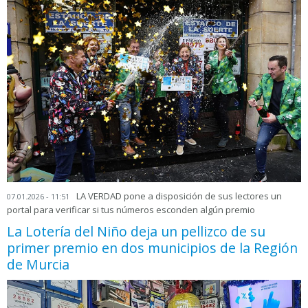
LA VERDAD pone a disposición de sus lectores un
07.01.2026 - 11:51
portal para verificar si tus números esconden algún premio
La Lotería del Niño deja un pellizco de su
primer premio en dos municipios de la Región
de Murcia