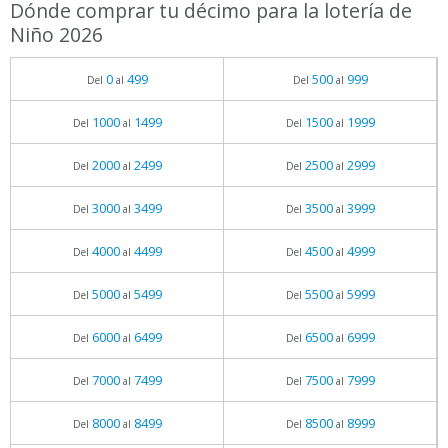
Dónde comprar tu décimo para la lotería de
Niño 2026
0
499
500
999
Del
al
Del
al
1000
1499
1500
1999
Del
al
Del
al
2000
2499
2500
2999
Del
al
Del
al
3000
3499
3500
3999
Del
al
Del
al
4000
4499
4500
4999
Del
al
Del
al
5000
5499
5500
5999
Del
al
Del
al
6000
6499
6500
6999
Del
al
Del
al
7000
7499
7500
7999
Del
al
Del
al
8000
8499
8500
8999
Del
al
Del
al