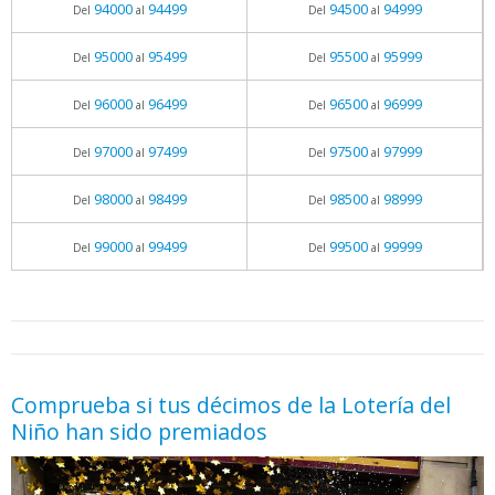
94000
94499
94500
94999
Del
al
Del
al
95000
95499
95500
95999
Del
al
Del
al
96000
96499
96500
96999
Del
al
Del
al
97000
97499
97500
97999
Del
al
Del
al
98000
98499
98500
98999
Del
al
Del
al
99000
99499
99500
99999
Del
al
Del
al
05.06.2026 - 11:05
prueba
Comprueba si tus décimos de la Lotería del
Niño han sido premiados