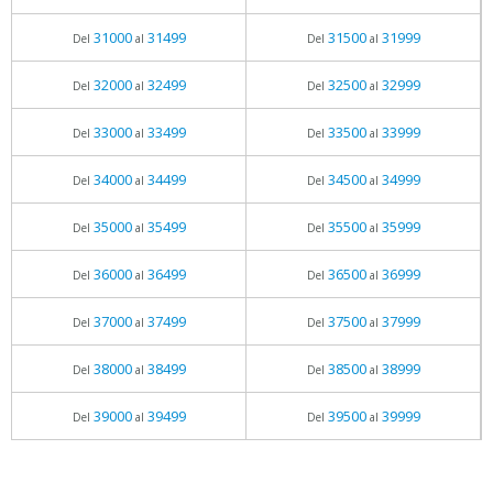
31000
31499
31500
31999
Del
al
Del
al
32000
32499
32500
32999
Del
al
Del
al
33000
33499
33500
33999
Del
al
Del
al
34000
34499
34500
34999
Del
al
Del
al
35000
35499
35500
35999
Del
al
Del
al
36000
36499
36500
36999
Del
al
Del
al
37000
37499
37500
37999
Del
al
Del
al
38000
38499
38500
38999
Del
al
Del
al
39000
39499
39500
39999
Del
al
Del
al