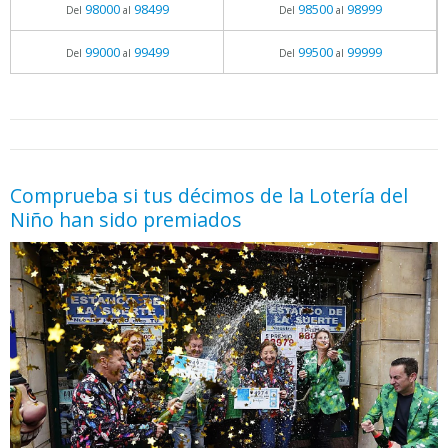
98000
98499
98500
98999
Del
al
Del
al
99000
99499
99500
99999
Del
al
Del
al
05.06.2026 - 11:05
prueba
Comprueba si tus décimos de la Lotería del
Niño han sido premiados