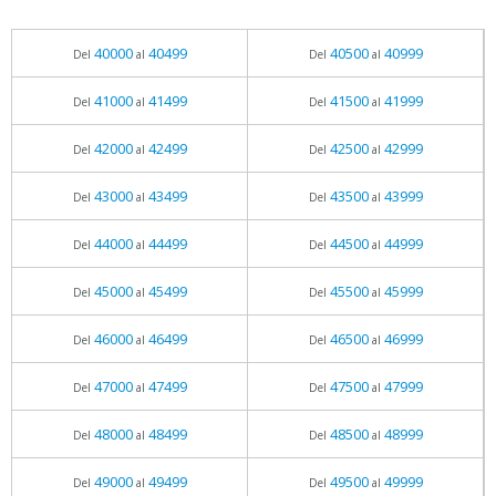
40000
40499
40500
40999
Del
al
Del
al
41000
41499
41500
41999
Del
al
Del
al
42000
42499
42500
42999
Del
al
Del
al
43000
43499
43500
43999
Del
al
Del
al
44000
44499
44500
44999
Del
al
Del
al
45000
45499
45500
45999
Del
al
Del
al
46000
46499
46500
46999
Del
al
Del
al
47000
47499
47500
47999
Del
al
Del
al
48000
48499
48500
48999
Del
al
Del
al
49000
49499
49500
49999
Del
al
Del
al