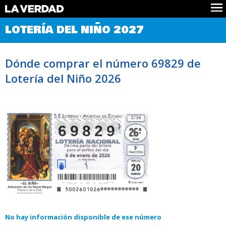
Comprobar Loteria del Niño
LOTERÍA DEL NIÑO 2027
Premios
Localizar números
Dónde comprar el número 69829 de
Noticias
Lotería del Niño 2026
Datos
Historia
Lotería de Navidad
69829
No hay información disponible de ese número