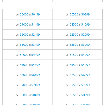
50000
50499
50500
50999
Del
al
Del
al
51000
51499
51500
51999
Del
al
Del
al
52000
52499
52500
52999
Del
al
Del
al
53000
53499
53500
53999
Del
al
Del
al
54000
54499
54500
54999
Del
al
Del
al
55000
55499
55500
55999
Del
al
Del
al
56000
56499
56500
56999
Del
al
Del
al
57000
57499
57500
57999
Del
al
Del
al
58000
58499
58500
58999
Del
al
Del
al