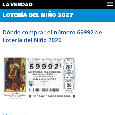
Comprobar Loteria del Niño
LOTERÍA DEL NIÑO 2027
Premios
Localizar números
Dónde comprar el número 69992 de
Noticias
Lotería del Niño 2026
Datos
Historia
Lotería de Navidad
69992