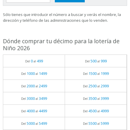
Sólo tienes que introducir el número a buscar y verás el nombre, la
dirección y teléfono de las administraciones que lo venden.
Dónde comprar tu décimo para la lotería de
Niño 2026
0
499
500
999
Del
al
Del
al
1000
1499
1500
1999
Del
al
Del
al
2000
2499
2500
2999
Del
al
Del
al
3000
3499
3500
3999
Del
al
Del
al
4000
4499
4500
4999
Del
al
Del
al
5000
5499
5500
5999
Del
al
Del
al