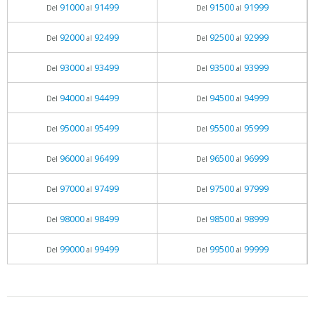
91000
91499
91500
91999
Del
al
Del
al
92000
92499
92500
92999
Del
al
Del
al
93000
93499
93500
93999
Del
al
Del
al
94000
94499
94500
94999
Del
al
Del
al
95000
95499
95500
95999
Del
al
Del
al
96000
96499
96500
96999
Del
al
Del
al
97000
97499
97500
97999
Del
al
Del
al
98000
98499
98500
98999
Del
al
Del
al
99000
99499
99500
99999
Del
al
Del
al
05.06.2026 - 11:05
prueba