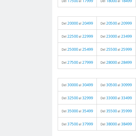
17500
17999
18000
18499
Del
al
Del
al
20000
20499
20500
20999
Del
al
Del
al
22500
22999
23000
23499
Del
al
Del
al
25000
25499
25500
25999
Del
al
Del
al
27500
27999
28000
28499
Del
al
Del
al
30000
30499
30500
30999
Del
al
Del
al
32500
32999
33000
33499
Del
al
Del
al
35000
35499
35500
35999
Del
al
Del
al
37500
37999
38000
38499
Del
al
Del
al