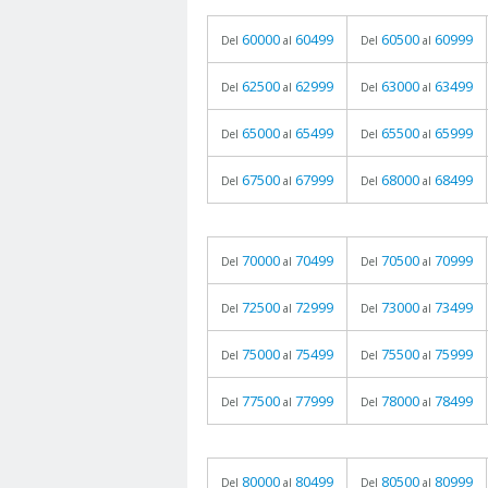
60000
60499
60500
60999
Del
al
Del
al
62500
62999
63000
63499
Del
al
Del
al
65000
65499
65500
65999
Del
al
Del
al
67500
67999
68000
68499
Del
al
Del
al
70000
70499
70500
70999
Del
al
Del
al
72500
72999
73000
73499
Del
al
Del
al
75000
75499
75500
75999
Del
al
Del
al
77500
77999
78000
78499
Del
al
Del
al
80000
80499
80500
80999
Del
al
Del
al