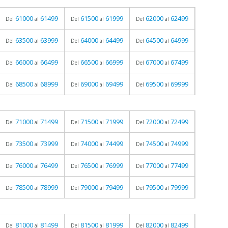
61000
61499
61500
61999
62000
62499
Del
al
Del
al
Del
al
63500
63999
64000
64499
64500
64999
Del
al
Del
al
Del
al
66000
66499
66500
66999
67000
67499
Del
al
Del
al
Del
al
68500
68999
69000
69499
69500
69999
Del
al
Del
al
Del
al
71000
71499
71500
71999
72000
72499
Del
al
Del
al
Del
al
73500
73999
74000
74499
74500
74999
Del
al
Del
al
Del
al
76000
76499
76500
76999
77000
77499
Del
al
Del
al
Del
al
78500
78999
79000
79499
79500
79999
Del
al
Del
al
Del
al
81000
81499
81500
81999
82000
82499
Del
al
Del
al
Del
al