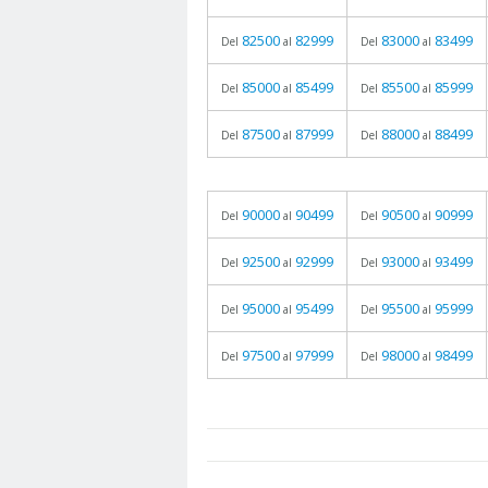
82500
82999
83000
83499
Del
al
Del
al
85000
85499
85500
85999
Del
al
Del
al
87500
87999
88000
88499
Del
al
Del
al
90000
90499
90500
90999
Del
al
Del
al
92500
92999
93000
93499
Del
al
Del
al
95000
95499
95500
95999
Del
al
Del
al
97500
97999
98000
98499
Del
al
Del
al
prueba
05.06.2026 - 11:05