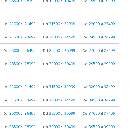
18500
18999
19000
19499
19500
19999
Del
al
Del
al
Del
al
21000
21499
21500
21999
22000
22499
Del
al
Del
al
Del
al
23500
23999
24000
24499
24500
24999
Del
al
Del
al
Del
al
26000
26499
26500
26999
27000
27499
Del
al
Del
al
Del
al
28500
28999
29000
29499
29500
29999
Del
al
Del
al
Del
al
31000
31499
31500
31999
32000
32499
Del
al
Del
al
Del
al
33500
33999
34000
34499
34500
34999
Del
al
Del
al
Del
al
36000
36499
36500
36999
37000
37499
Del
al
Del
al
Del
al
38500
38999
39000
39499
39500
39999
Del
al
Del
al
Del
al