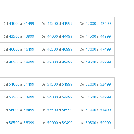
41000
41499
41500
41999
42000
42499
Del
al
Del
al
Del
al
43500
43999
44000
44499
44500
44999
Del
al
Del
al
Del
al
46000
46499
46500
46999
47000
47499
Del
al
Del
al
Del
al
48500
48999
49000
49499
49500
49999
Del
al
Del
al
Del
al
51000
51499
51500
51999
52000
52499
Del
al
Del
al
Del
al
53500
53999
54000
54499
54500
54999
Del
al
Del
al
Del
al
56000
56499
56500
56999
57000
57499
Del
al
Del
al
Del
al
58500
58999
59000
59499
59500
59999
Del
al
Del
al
Del
al