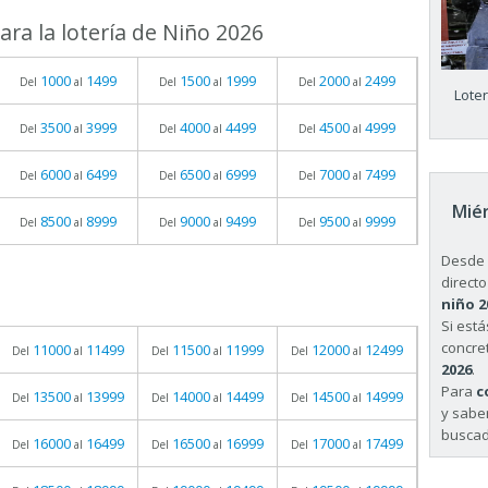
ra la lotería de Niño 2026
1000
1499
1500
1999
2000
2499
Del
al
Del
al
Del
al
Lote
3500
3999
4000
4499
4500
4999
Del
al
Del
al
Del
al
6000
6499
6500
6999
7000
7499
Del
al
Del
al
Del
al
Miér
8500
8999
9000
9499
9500
9999
Del
al
Del
al
Del
al
Desde 
directo
niño 2
Si est
concret
11000
11499
11500
11999
12000
12499
Del
al
Del
al
Del
al
2026
.
Para
c
13500
13999
14000
14499
14500
14999
Del
al
Del
al
Del
al
y sabe
buscad
16000
16499
16500
16999
17000
17499
Del
al
Del
al
Del
al