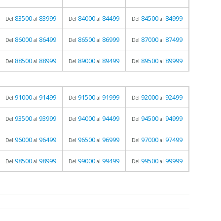
83500
83999
84000
84499
84500
84999
Del
al
Del
al
Del
al
86000
86499
86500
86999
87000
87499
Del
al
Del
al
Del
al
88500
88999
89000
89499
89500
89999
Del
al
Del
al
Del
al
91000
91499
91500
91999
92000
92499
Del
al
Del
al
Del
al
93500
93999
94000
94499
94500
94999
Del
al
Del
al
Del
al
96000
96499
96500
96999
97000
97499
Del
al
Del
al
Del
al
98500
98999
99000
99499
99500
99999
Del
al
Del
al
Del
al