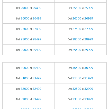
25000
25499
25500
25999
Del
al
Del
al
26000
26499
26500
26999
Del
al
Del
al
27000
27499
27500
27999
Del
al
Del
al
28000
28499
28500
28999
Del
al
Del
al
29000
29499
29500
29999
Del
al
Del
al
30000
30499
30500
30999
Del
al
Del
al
31000
31499
31500
31999
Del
al
Del
al
32000
32499
32500
32999
Del
al
Del
al
33000
33499
33500
33999
Del
al
Del
al