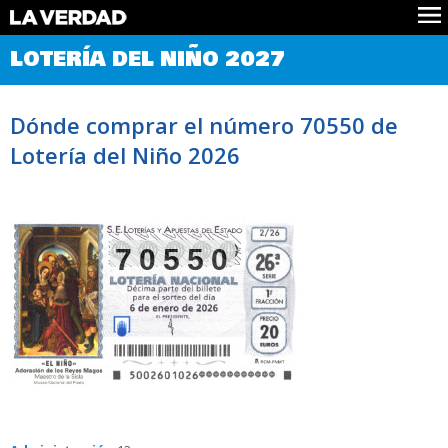
Comprobar Loteria del Niño
LOTERÍA DEL NIÑO 2027
Premios
Localizar números
Dónde comprar el número 70550 de
Noticias
Lotería del Niño 2026
Datos
Historia
Lotería de Navidad
70550