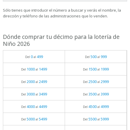
Sólo tienes que introducir el número a buscar y verás el nombre, la
dirección y teléfono de las administraciones que lo venden.
Dónde comprar tu décimo para la lotería de
Niño 2026
0
499
500
999
Del
al
Del
al
1000
1499
1500
1999
Del
al
Del
al
2000
2499
2500
2999
Del
al
Del
al
3000
3499
3500
3999
Del
al
Del
al
4000
4499
4500
4999
Del
al
Del
al
5000
5499
5500
5999
Del
al
Del
al