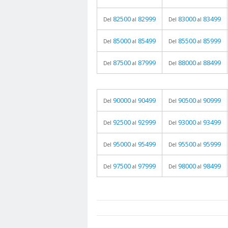
82500
82999
83000
83499
Del
al
Del
al
85000
85499
85500
85999
Del
al
Del
al
87500
87999
88000
88499
Del
al
Del
al
90000
90499
90500
90999
Del
al
Del
al
92500
92999
93000
93499
Del
al
Del
al
95000
95499
95500
95999
Del
al
Del
al
97500
97999
98000
98499
Del
al
Del
al
prueba
05.06.2026 - 11:05