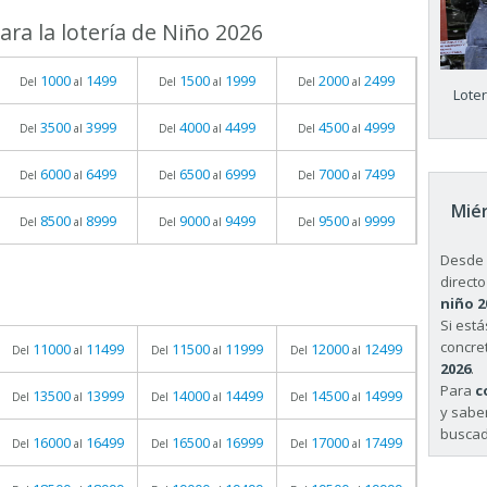
ra la lotería de Niño 2026
1000
1499
1500
1999
2000
2499
Del
al
Del
al
Del
al
Lote
3500
3999
4000
4499
4500
4999
Del
al
Del
al
Del
al
6000
6499
6500
6999
7000
7499
Del
al
Del
al
Del
al
Miér
8500
8999
9000
9499
9500
9999
Del
al
Del
al
Del
al
Desde 
directo
niño 2
Si est
concret
11000
11499
11500
11999
12000
12499
Del
al
Del
al
Del
al
2026
.
Para
c
13500
13999
14000
14499
14500
14999
Del
al
Del
al
Del
al
y sabe
buscad
16000
16499
16500
16999
17000
17499
Del
al
Del
al
Del
al