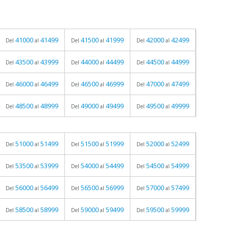
41000
41499
41500
41999
42000
42499
Del
al
Del
al
Del
al
43500
43999
44000
44499
44500
44999
Del
al
Del
al
Del
al
46000
46499
46500
46999
47000
47499
Del
al
Del
al
Del
al
48500
48999
49000
49499
49500
49999
Del
al
Del
al
Del
al
51000
51499
51500
51999
52000
52499
Del
al
Del
al
Del
al
53500
53999
54000
54499
54500
54999
Del
al
Del
al
Del
al
56000
56499
56500
56999
57000
57499
Del
al
Del
al
Del
al
58500
58999
59000
59499
59500
59999
Del
al
Del
al
Del
al