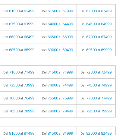
61000
61499
61500
61999
62000
62499
Del
al
Del
al
Del
al
63500
63999
64000
64499
64500
64999
Del
al
Del
al
Del
al
66000
66499
66500
66999
67000
67499
Del
al
Del
al
Del
al
68500
68999
69000
69499
69500
69999
Del
al
Del
al
Del
al
71000
71499
71500
71999
72000
72499
Del
al
Del
al
Del
al
73500
73999
74000
74499
74500
74999
Del
al
Del
al
Del
al
76000
76499
76500
76999
77000
77499
Del
al
Del
al
Del
al
78500
78999
79000
79499
79500
79999
Del
al
Del
al
Del
al
81000
81499
81500
81999
82000
82499
Del
al
Del
al
Del
al