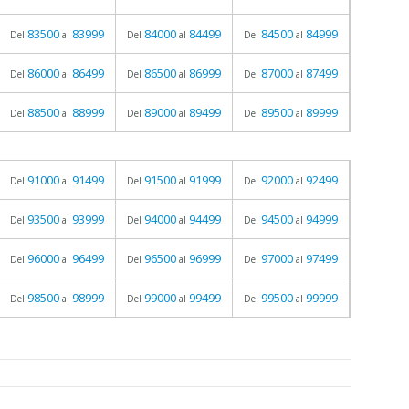
83500
83999
84000
84499
84500
84999
Del
al
Del
al
Del
al
86000
86499
86500
86999
87000
87499
Del
al
Del
al
Del
al
88500
88999
89000
89499
89500
89999
Del
al
Del
al
Del
al
91000
91499
91500
91999
92000
92499
Del
al
Del
al
Del
al
93500
93999
94000
94499
94500
94999
Del
al
Del
al
Del
al
96000
96499
96500
96999
97000
97499
Del
al
Del
al
Del
al
98500
98999
99000
99499
99500
99999
Del
al
Del
al
Del
al