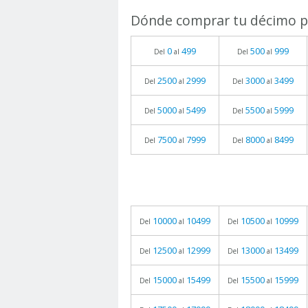
Dónde comprar tu décimo pa
0
499
500
999
Del
al
Del
al
2500
2999
3000
3499
Del
al
Del
al
5000
5499
5500
5999
Del
al
Del
al
7500
7999
8000
8499
Del
al
Del
al
10000
10499
10500
10999
Del
al
Del
al
12500
12999
13000
13499
Del
al
Del
al
15000
15499
15500
15999
Del
al
Del
al