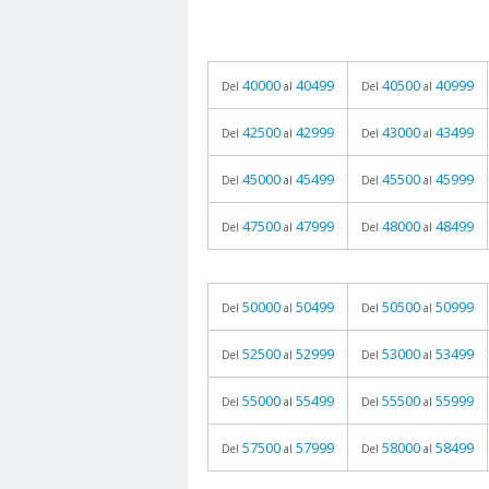
40000
40499
40500
40999
Del
al
Del
al
42500
42999
43000
43499
Del
al
Del
al
45000
45499
45500
45999
Del
al
Del
al
47500
47999
48000
48499
Del
al
Del
al
50000
50499
50500
50999
Del
al
Del
al
52500
52999
53000
53499
Del
al
Del
al
55000
55499
55500
55999
Del
al
Del
al
57500
57999
58000
58499
Del
al
Del
al