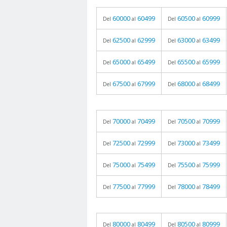
60000
60499
60500
60999
Del
al
Del
al
62500
62999
63000
63499
Del
al
Del
al
65000
65499
65500
65999
Del
al
Del
al
67500
67999
68000
68499
Del
al
Del
al
70000
70499
70500
70999
Del
al
Del
al
72500
72999
73000
73499
Del
al
Del
al
75000
75499
75500
75999
Del
al
Del
al
77500
77999
78000
78499
Del
al
Del
al
80000
80499
80500
80999
Del
al
Del
al