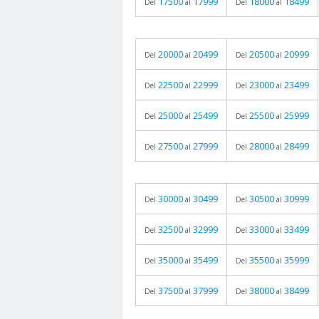
17500
17999
18000
18499
Del
al
Del
al
20000
20499
20500
20999
Del
al
Del
al
22500
22999
23000
23499
Del
al
Del
al
25000
25499
25500
25999
Del
al
Del
al
27500
27999
28000
28499
Del
al
Del
al
30000
30499
30500
30999
Del
al
Del
al
32500
32999
33000
33499
Del
al
Del
al
35000
35499
35500
35999
Del
al
Del
al
37500
37999
38000
38499
Del
al
Del
al