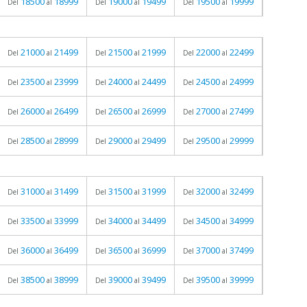
18500
18999
19000
19499
19500
19999
Del
al
Del
al
Del
al
21000
21499
21500
21999
22000
22499
Del
al
Del
al
Del
al
23500
23999
24000
24499
24500
24999
Del
al
Del
al
Del
al
26000
26499
26500
26999
27000
27499
Del
al
Del
al
Del
al
28500
28999
29000
29499
29500
29999
Del
al
Del
al
Del
al
31000
31499
31500
31999
32000
32499
Del
al
Del
al
Del
al
33500
33999
34000
34499
34500
34999
Del
al
Del
al
Del
al
36000
36499
36500
36999
37000
37499
Del
al
Del
al
Del
al
38500
38999
39000
39499
39500
39999
Del
al
Del
al
Del
al