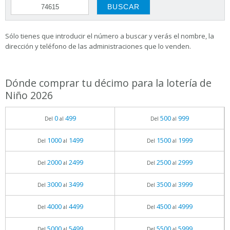
Sólo tienes que introducir el número a buscar y verás el nombre, la
dirección y teléfono de las administraciones que lo venden.
Dónde comprar tu décimo para la lotería de
Niño 2026
0
499
500
999
Del
al
Del
al
1000
1499
1500
1999
Del
al
Del
al
2000
2499
2500
2999
Del
al
Del
al
3000
3499
3500
3999
Del
al
Del
al
4000
4499
4500
4999
Del
al
Del
al
5000
5499
5500
5999
Del
al
Del
al