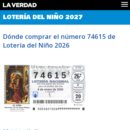
Comprobar Loteria del Niño
LOTERÍA DEL NIÑO 2027
Premios
Localizar números
Dónde comprar el número 74615 de
Noticias
Lotería del Niño 2026
Datos
Historia
Lotería de Navidad
74615