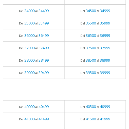
34000
34499
34500
34999
Del
al
Del
al
35000
35499
35500
35999
Del
al
Del
al
36000
36499
36500
36999
Del
al
Del
al
37000
37499
37500
37999
Del
al
Del
al
38000
38499
38500
38999
Del
al
Del
al
39000
39499
39500
39999
Del
al
Del
al
40000
40499
40500
40999
Del
al
Del
al
41000
41499
41500
41999
Del
al
Del
al