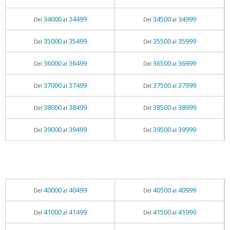
34000
34499
34500
34999
Del
al
Del
al
35000
35499
35500
35999
Del
al
Del
al
36000
36499
36500
36999
Del
al
Del
al
37000
37499
37500
37999
Del
al
Del
al
38000
38499
38500
38999
Del
al
Del
al
39000
39499
39500
39999
Del
al
Del
al
40000
40499
40500
40999
Del
al
Del
al
41000
41499
41500
41999
Del
al
Del
al