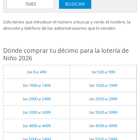
Sólo tienes que introducir el número a buscar y verás el nombre, la
dirección y teléfono de las administraciones que lo venden.
Dónde comprar tu décimo para la lotería de
Niño 2026
0
499
500
999
Del
al
Del
al
1000
1499
1500
1999
Del
al
Del
al
2000
2499
2500
2999
Del
al
Del
al
3000
3499
3500
3999
Del
al
Del
al
4000
4499
4500
4999
Del
al
Del
al
5000
5499
5500
5999
Del
al
Del
al