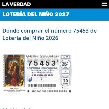
Comprobar Loteria del Niño
LOTERÍA DEL NIÑO 2027
Premios
Localizar números
Dónde comprar el número 75453 de
Noticias
Lotería del Niño 2026
Datos
Historia
Lotería de Navidad
75453