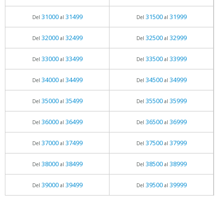
31000
31499
31500
31999
Del
al
Del
al
32000
32499
32500
32999
Del
al
Del
al
33000
33499
33500
33999
Del
al
Del
al
34000
34499
34500
34999
Del
al
Del
al
35000
35499
35500
35999
Del
al
Del
al
36000
36499
36500
36999
Del
al
Del
al
37000
37499
37500
37999
Del
al
Del
al
38000
38499
38500
38999
Del
al
Del
al
39000
39499
39500
39999
Del
al
Del
al