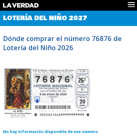
Comprobar Loteria del Niño
LOTERÍA DEL NIÑO 2027
Premios
Localizar números
Dónde comprar el número 76876 de
Noticias
Lotería del Niño 2026
Datos
Historia
Lotería de Navidad
76876
No hay información disponible de ese número