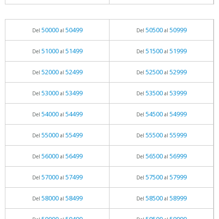
50000
50499
50500
50999
Del
al
Del
al
51000
51499
51500
51999
Del
al
Del
al
52000
52499
52500
52999
Del
al
Del
al
53000
53499
53500
53999
Del
al
Del
al
54000
54499
54500
54999
Del
al
Del
al
55000
55499
55500
55999
Del
al
Del
al
56000
56499
56500
56999
Del
al
Del
al
57000
57499
57500
57999
Del
al
Del
al
58000
58499
58500
58999
Del
al
Del
al