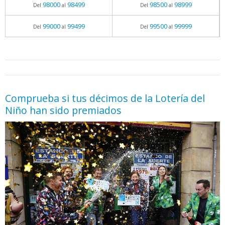
98000
98499
98500
98999
Del
al
Del
al
99000
99499
99500
99999
Del
al
Del
al
05.06.2026 - 11:05
prueba
Comprueba si tus décimos de la Lotería del
Niño han sido premiados