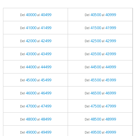
40000
40499
40500
40999
Del
al
Del
al
41000
41499
41500
41999
Del
al
Del
al
42000
42499
42500
42999
Del
al
Del
al
43000
43499
43500
43999
Del
al
Del
al
44000
44499
44500
44999
Del
al
Del
al
45000
45499
45500
45999
Del
al
Del
al
46000
46499
46500
46999
Del
al
Del
al
47000
47499
47500
47999
Del
al
Del
al
48000
48499
48500
48999
Del
al
Del
al
49000
49499
49500
49999
Del
al
Del
al