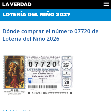
Comprobar Loteria del Niño
LOTERÍA DEL NIÑO 2027
Premios
Localizar números
Dónde comprar el número 07720 de
Noticias
Lotería del Niño 2026
Datos
Historia
Lotería de Navidad
07720