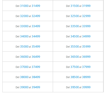
31000
31499
31500
31999
Del
al
Del
al
32000
32499
32500
32999
Del
al
Del
al
33000
33499
33500
33999
Del
al
Del
al
34000
34499
34500
34999
Del
al
Del
al
35000
35499
35500
35999
Del
al
Del
al
36000
36499
36500
36999
Del
al
Del
al
37000
37499
37500
37999
Del
al
Del
al
38000
38499
38500
38999
Del
al
Del
al
39000
39499
39500
39999
Del
al
Del
al