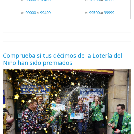
Del
al
Del
al
99000
99499
99500
99999
Del
al
Del
al
05.06.2026 - 11:05
prueba
Comprueba si tus décimos de la Lotería del
Niño han sido premiados