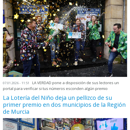
LA VERDAD pone a disposición de sus lectores un
07.01.2026 - 11:51
portal para verificar si tus números esconden algún premio
La Lotería del Niño deja un pellizco de su
primer premio en dos municipios de la Región
de Murcia