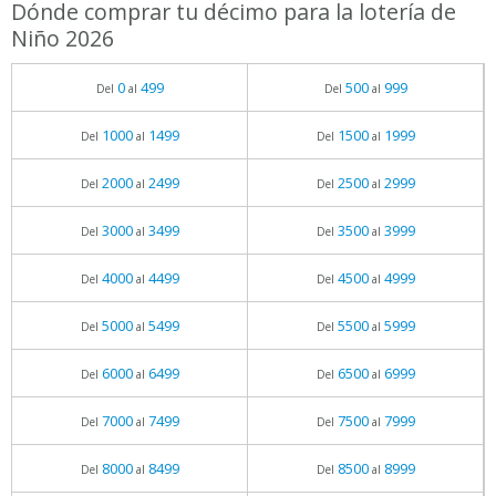
Dónde comprar tu décimo para la lotería de
Niño 2026
0
499
500
999
Del
al
Del
al
1000
1499
1500
1999
Del
al
Del
al
2000
2499
2500
2999
Del
al
Del
al
3000
3499
3500
3999
Del
al
Del
al
4000
4499
4500
4999
Del
al
Del
al
5000
5499
5500
5999
Del
al
Del
al
6000
6499
6500
6999
Del
al
Del
al
7000
7499
7500
7999
Del
al
Del
al
8000
8499
8500
8999
Del
al
Del
al