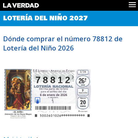
Comprobar Loteria del Niño
LOTERÍA DEL NIÑO 2027
Premios
Localizar números
Dónde comprar el número 78812 de
Noticias
Lotería del Niño 2026
Datos
Historia
Lotería de Navidad
78812