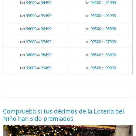
94000
94499
94500
94999
Del
al
Del
al
95000
95499
95500
95999
Del
al
Del
al
96000
96499
96500
96999
Del
al
Del
al
97000
97499
97500
97999
Del
al
Del
al
98000
98499
98500
98999
Del
al
Del
al
99000
99499
99500
99999
Del
al
Del
al
05.06.2026 - 11:05
prueba
Comprueba si tus décimos de la Lotería del
Niño han sido premiados