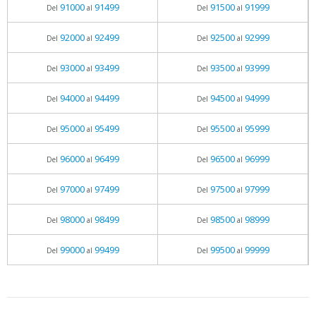
91000
91499
91500
91999
Del
al
Del
al
92000
92499
92500
92999
Del
al
Del
al
93000
93499
93500
93999
Del
al
Del
al
94000
94499
94500
94999
Del
al
Del
al
95000
95499
95500
95999
Del
al
Del
al
96000
96499
96500
96999
Del
al
Del
al
97000
97499
97500
97999
Del
al
Del
al
98000
98499
98500
98999
Del
al
Del
al
99000
99499
99500
99999
Del
al
Del
al
05.06.2026 - 11:05
prueba