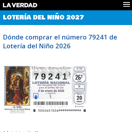
Comprobar Loteria del Niño
LOTERÍA DEL NIÑO 2027
Premios
Localizar números
Dónde comprar el número 79241 de
Noticias
Lotería del Niño 2026
Datos
Historia
Lotería de Navidad
79241