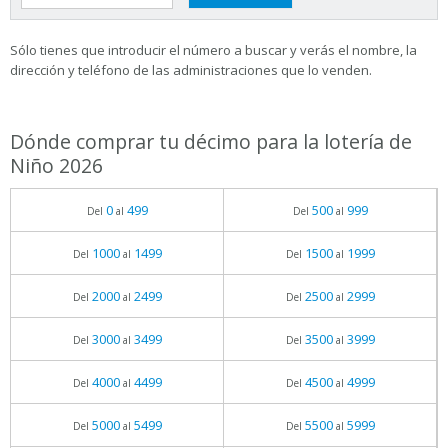
Sólo tienes que introducir el número a buscar y verás el nombre, la
dirección y teléfono de las administraciones que lo venden.
Dónde comprar tu décimo para la lotería de
Niño 2026
0
499
500
999
Del
al
Del
al
1000
1499
1500
1999
Del
al
Del
al
2000
2499
2500
2999
Del
al
Del
al
3000
3499
3500
3999
Del
al
Del
al
4000
4499
4500
4999
Del
al
Del
al
5000
5499
5500
5999
Del
al
Del
al