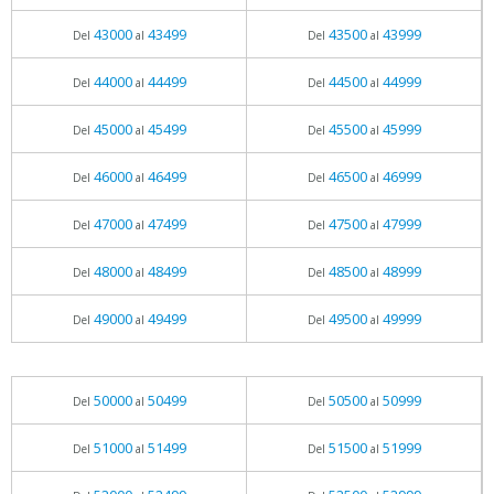
43000
43499
43500
43999
Del
al
Del
al
44000
44499
44500
44999
Del
al
Del
al
45000
45499
45500
45999
Del
al
Del
al
46000
46499
46500
46999
Del
al
Del
al
47000
47499
47500
47999
Del
al
Del
al
48000
48499
48500
48999
Del
al
Del
al
49000
49499
49500
49999
Del
al
Del
al
50000
50499
50500
50999
Del
al
Del
al
51000
51499
51500
51999
Del
al
Del
al