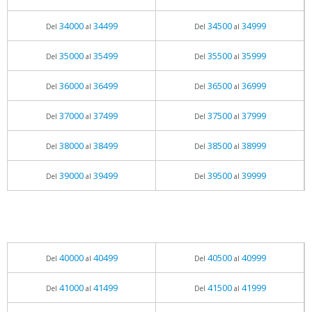
34000
34499
34500
34999
Del
al
Del
al
35000
35499
35500
35999
Del
al
Del
al
36000
36499
36500
36999
Del
al
Del
al
37000
37499
37500
37999
Del
al
Del
al
38000
38499
38500
38999
Del
al
Del
al
39000
39499
39500
39999
Del
al
Del
al
40000
40499
40500
40999
Del
al
Del
al
41000
41499
41500
41999
Del
al
Del
al