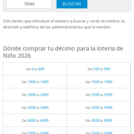
Sólo tienes que introducir el número a buscar y verás el nombre, la
dirección y teléfono de las administraciones que lo venden.
Dónde comprar tu décimo para la lotería de
Niño 2026
0
499
500
999
Del
al
Del
al
1000
1499
1500
1999
Del
al
Del
al
2000
2499
2500
2999
Del
al
Del
al
3000
3499
3500
3999
Del
al
Del
al
4000
4499
4500
4999
Del
al
Del
al
5000
5499
5500
5999
Del
al
Del
al