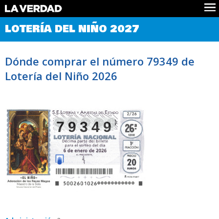
Comprobar Loteria del Niño
LOTERÍA DEL NIÑO 2027
Premios
Localizar números
Dónde comprar el número 79349 de
Noticias
Lotería del Niño 2026
Datos
Historia
Lotería de Navidad
79349