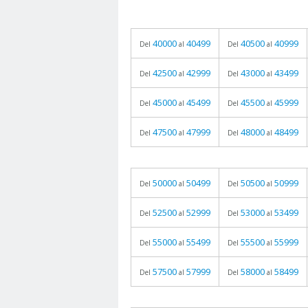
40000
40499
40500
40999
Del
al
Del
al
42500
42999
43000
43499
Del
al
Del
al
45000
45499
45500
45999
Del
al
Del
al
47500
47999
48000
48499
Del
al
Del
al
50000
50499
50500
50999
Del
al
Del
al
52500
52999
53000
53499
Del
al
Del
al
55000
55499
55500
55999
Del
al
Del
al
57500
57999
58000
58499
Del
al
Del
al