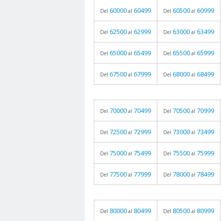
60000
60499
60500
60999
Del
al
Del
al
62500
62999
63000
63499
Del
al
Del
al
65000
65499
65500
65999
Del
al
Del
al
67500
67999
68000
68499
Del
al
Del
al
70000
70499
70500
70999
Del
al
Del
al
72500
72999
73000
73499
Del
al
Del
al
75000
75499
75500
75999
Del
al
Del
al
77500
77999
78000
78499
Del
al
Del
al
80000
80499
80500
80999
Del
al
Del
al