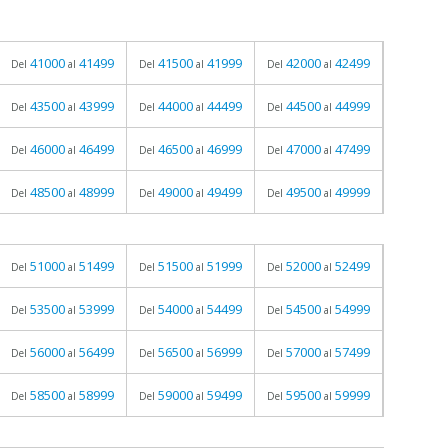
41000
41499
41500
41999
42000
42499
Del
al
Del
al
Del
al
43500
43999
44000
44499
44500
44999
Del
al
Del
al
Del
al
46000
46499
46500
46999
47000
47499
Del
al
Del
al
Del
al
48500
48999
49000
49499
49500
49999
Del
al
Del
al
Del
al
51000
51499
51500
51999
52000
52499
Del
al
Del
al
Del
al
53500
53999
54000
54499
54500
54999
Del
al
Del
al
Del
al
56000
56499
56500
56999
57000
57499
Del
al
Del
al
Del
al
58500
58999
59000
59499
59500
59999
Del
al
Del
al
Del
al