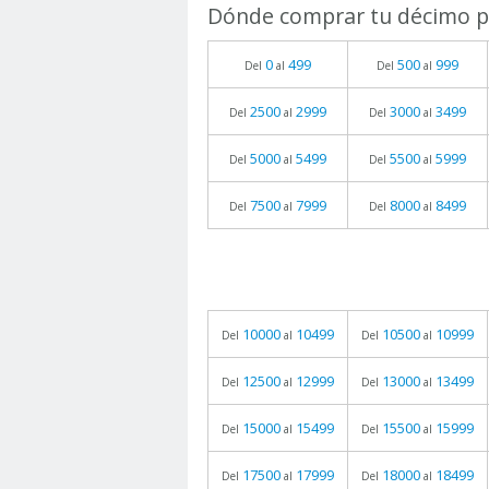
Dónde comprar tu décimo pa
0
499
500
999
Del
al
Del
al
2500
2999
3000
3499
Del
al
Del
al
5000
5499
5500
5999
Del
al
Del
al
7500
7999
8000
8499
Del
al
Del
al
10000
10499
10500
10999
Del
al
Del
al
12500
12999
13000
13499
Del
al
Del
al
15000
15499
15500
15999
Del
al
Del
al
17500
17999
18000
18499
Del
al
Del
al