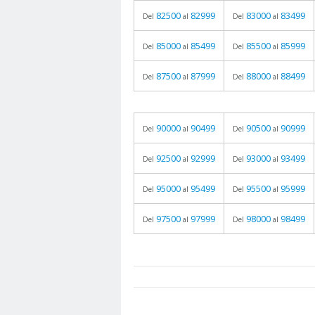
82500
82999
83000
83499
Del
al
Del
al
85000
85499
85500
85999
Del
al
Del
al
87500
87999
88000
88499
Del
al
Del
al
90000
90499
90500
90999
Del
al
Del
al
92500
92999
93000
93499
Del
al
Del
al
95000
95499
95500
95999
Del
al
Del
al
97500
97999
98000
98499
Del
al
Del
al
prueba
05.06.2026 - 11:05