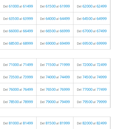
61000
61499
61500
61999
62000
62499
Del
al
Del
al
Del
al
63500
63999
64000
64499
64500
64999
Del
al
Del
al
Del
al
66000
66499
66500
66999
67000
67499
Del
al
Del
al
Del
al
68500
68999
69000
69499
69500
69999
Del
al
Del
al
Del
al
71000
71499
71500
71999
72000
72499
Del
al
Del
al
Del
al
73500
73999
74000
74499
74500
74999
Del
al
Del
al
Del
al
76000
76499
76500
76999
77000
77499
Del
al
Del
al
Del
al
78500
78999
79000
79499
79500
79999
Del
al
Del
al
Del
al
81000
81499
81500
81999
82000
82499
Del
al
Del
al
Del
al