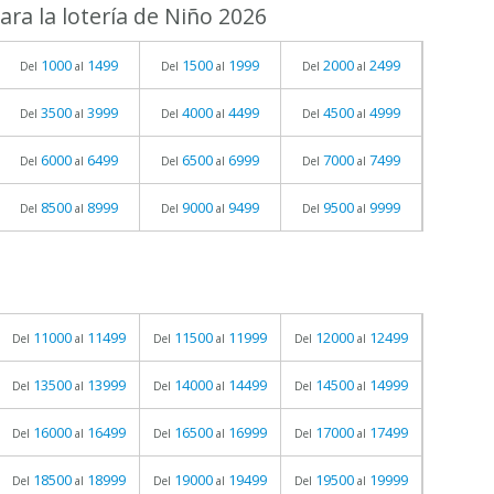
ra la lotería de Niño 2026
1000
1499
1500
1999
2000
2499
Del
al
Del
al
Del
al
3500
3999
4000
4499
4500
4999
Del
al
Del
al
Del
al
6000
6499
6500
6999
7000
7499
Del
al
Del
al
Del
al
8500
8999
9000
9499
9500
9999
Del
al
Del
al
Del
al
11000
11499
11500
11999
12000
12499
Del
al
Del
al
Del
al
13500
13999
14000
14499
14500
14999
Del
al
Del
al
Del
al
16000
16499
16500
16999
17000
17499
Del
al
Del
al
Del
al
18500
18999
19000
19499
19500
19999
Del
al
Del
al
Del
al