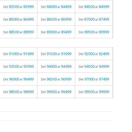
83500
83999
84000
84499
84500
84999
Del
al
Del
al
Del
al
86000
86499
86500
86999
87000
87499
Del
al
Del
al
Del
al
88500
88999
89000
89499
89500
89999
Del
al
Del
al
Del
al
91000
91499
91500
91999
92000
92499
Del
al
Del
al
Del
al
93500
93999
94000
94499
94500
94999
Del
al
Del
al
Del
al
96000
96499
96500
96999
97000
97499
Del
al
Del
al
Del
al
98500
98999
99000
99499
99500
99999
Del
al
Del
al
Del
al