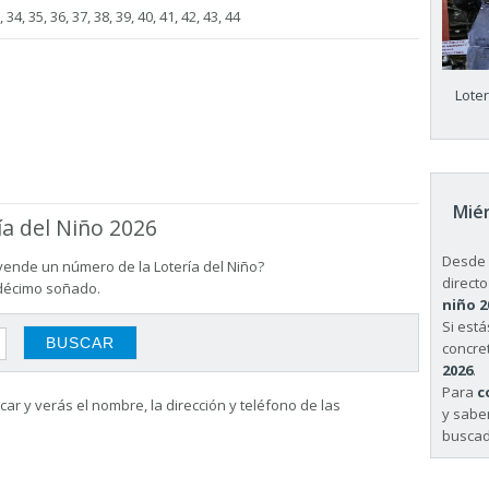
, 34, 35, 36, 37, 38, 39, 40, 41, 42, 43, 44
Lote
Miér
ía del Niño 2026
Desde 
vende un número de la Lotería del Niño?
directo
 décimo soñado.
niño 2
Si est
concret
2026
.
Para
c
ar y verás el nombre, la dirección y teléfono de las
y sabe
buscad