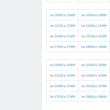
20000
20499
20500
20999
Del
al
Del
al
22500
22999
23000
23499
Del
al
Del
al
25000
25499
25500
25999
Del
al
Del
al
27500
27999
28000
28499
Del
al
Del
al
30000
30499
30500
30999
Del
al
Del
al
32500
32999
33000
33499
Del
al
Del
al
35000
35499
35500
35999
Del
al
Del
al
37500
37999
38000
38499
Del
al
Del
al