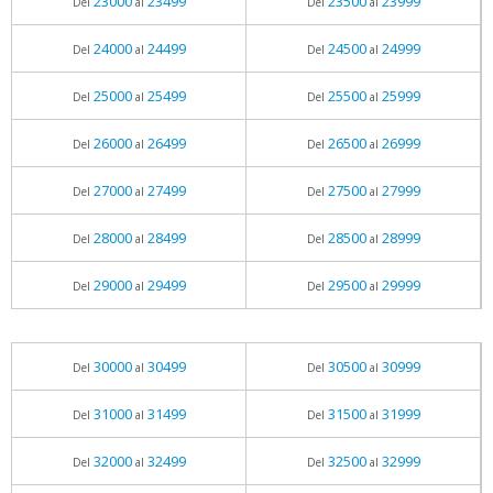
23000
23499
23500
23999
Del
al
Del
al
24000
24499
24500
24999
Del
al
Del
al
25000
25499
25500
25999
Del
al
Del
al
26000
26499
26500
26999
Del
al
Del
al
27000
27499
27500
27999
Del
al
Del
al
28000
28499
28500
28999
Del
al
Del
al
29000
29499
29500
29999
Del
al
Del
al
30000
30499
30500
30999
Del
al
Del
al
31000
31499
31500
31999
Del
al
Del
al
32000
32499
32500
32999
Del
al
Del
al