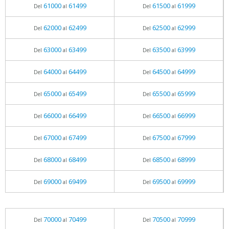
61000
61499
61500
61999
Del
al
Del
al
62000
62499
62500
62999
Del
al
Del
al
63000
63499
63500
63999
Del
al
Del
al
64000
64499
64500
64999
Del
al
Del
al
65000
65499
65500
65999
Del
al
Del
al
66000
66499
66500
66999
Del
al
Del
al
67000
67499
67500
67999
Del
al
Del
al
68000
68499
68500
68999
Del
al
Del
al
69000
69499
69500
69999
Del
al
Del
al
70000
70499
70500
70999
Del
al
Del
al