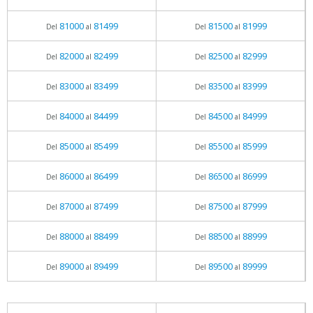
81000
81499
81500
81999
Del
al
Del
al
82000
82499
82500
82999
Del
al
Del
al
83000
83499
83500
83999
Del
al
Del
al
84000
84499
84500
84999
Del
al
Del
al
85000
85499
85500
85999
Del
al
Del
al
86000
86499
86500
86999
Del
al
Del
al
87000
87499
87500
87999
Del
al
Del
al
88000
88499
88500
88999
Del
al
Del
al
89000
89499
89500
89999
Del
al
Del
al