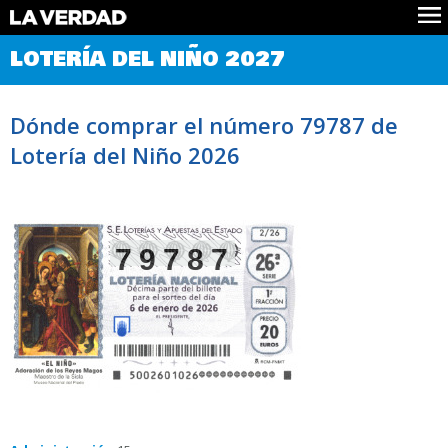
Comprobar Loteria del Niño
LOTERÍA DEL NIÑO 2027
Premios
Localizar números
Dónde comprar el número 79787 de
Noticias
Lotería del Niño 2026
Datos
Historia
Lotería de Navidad
79787