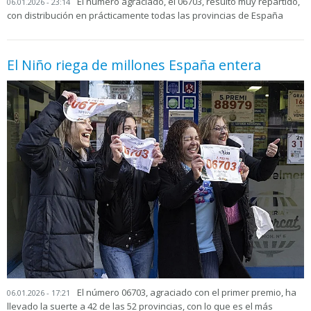
El número agraciado, el 06703, resultó muy repartido,
06.01.2026 - 23:14
con distribución en prácticamente todas las provincias de España
El Niño riega de millones España entera
El número 06703, agraciado con el primer premio, ha
06.01.2026 - 17:21
llevado la suerte a 42 de las 52 provincias, con lo que es el más