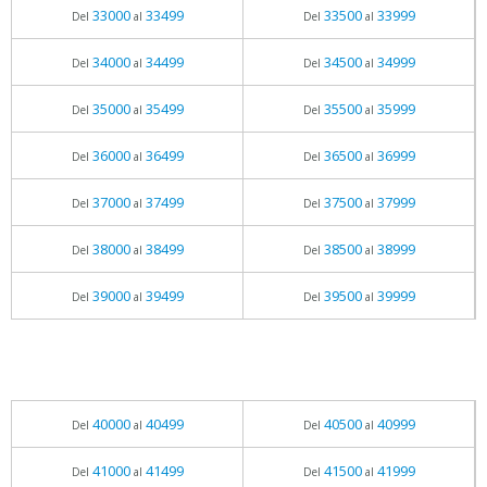
33000
33499
33500
33999
Del
al
Del
al
34000
34499
34500
34999
Del
al
Del
al
35000
35499
35500
35999
Del
al
Del
al
36000
36499
36500
36999
Del
al
Del
al
37000
37499
37500
37999
Del
al
Del
al
38000
38499
38500
38999
Del
al
Del
al
39000
39499
39500
39999
Del
al
Del
al
40000
40499
40500
40999
Del
al
Del
al
41000
41499
41500
41999
Del
al
Del
al