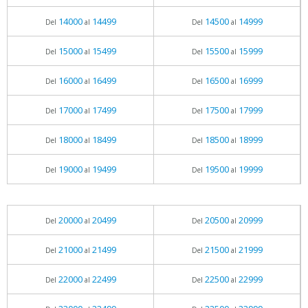
14000
14499
14500
14999
Del
al
Del
al
15000
15499
15500
15999
Del
al
Del
al
16000
16499
16500
16999
Del
al
Del
al
17000
17499
17500
17999
Del
al
Del
al
18000
18499
18500
18999
Del
al
Del
al
19000
19499
19500
19999
Del
al
Del
al
20000
20499
20500
20999
Del
al
Del
al
21000
21499
21500
21999
Del
al
Del
al
22000
22499
22500
22999
Del
al
Del
al