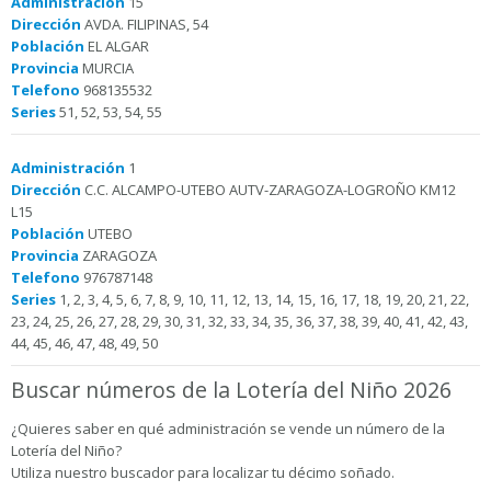
Administración
15
Dirección
AVDA. FILIPINAS, 54
Población
EL ALGAR
Provincia
MURCIA
Telefono
968135532
Series
51, 52, 53, 54, 55
Administración
1
Dirección
C.C. ALCAMPO-UTEBO AUTV-ZARAGOZA-LOGROÑO KM12
L15
Población
UTEBO
Provincia
ZARAGOZA
Telefono
976787148
Series
1, 2, 3, 4, 5, 6, 7, 8, 9, 10, 11, 12, 13, 14, 15, 16, 17, 18, 19, 20, 21, 22,
23, 24, 25, 26, 27, 28, 29, 30, 31, 32, 33, 34, 35, 36, 37, 38, 39, 40, 41, 42, 43,
44, 45, 46, 47, 48, 49, 50
Buscar números de la Lotería del Niño 2026
¿Quieres saber en qué administración se vende un número de la
Lotería del Niño?
Utiliza nuestro buscador para localizar tu décimo soñado.