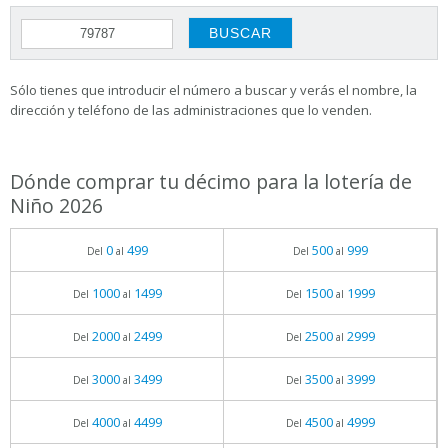
Sólo tienes que introducir el número a buscar y verás el nombre, la
dirección y teléfono de las administraciones que lo venden.
Dónde comprar tu décimo para la lotería de
Niño 2026
0
499
500
999
Del
al
Del
al
1000
1499
1500
1999
Del
al
Del
al
2000
2499
2500
2999
Del
al
Del
al
3000
3499
3500
3999
Del
al
Del
al
4000
4499
4500
4999
Del
al
Del
al