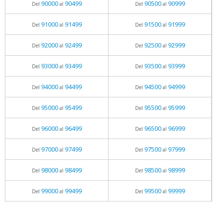
90000
90499
90500
90999
Del
al
Del
al
91000
91499
91500
91999
Del
al
Del
al
92000
92499
92500
92999
Del
al
Del
al
93000
93499
93500
93999
Del
al
Del
al
94000
94499
94500
94999
Del
al
Del
al
95000
95499
95500
95999
Del
al
Del
al
96000
96499
96500
96999
Del
al
Del
al
97000
97499
97500
97999
Del
al
Del
al
98000
98499
98500
98999
Del
al
Del
al
99000
99499
99500
99999
Del
al
Del
al