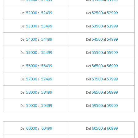
52000
52499
52500
52999
Del
al
Del
al
53000
53499
53500
53999
Del
al
Del
al
54000
54499
54500
54999
Del
al
Del
al
55000
55499
55500
55999
Del
al
Del
al
56000
56499
56500
56999
Del
al
Del
al
57000
57499
57500
57999
Del
al
Del
al
58000
58499
58500
58999
Del
al
Del
al
59000
59499
59500
59999
Del
al
Del
al
60000
60499
60500
60999
Del
al
Del
al