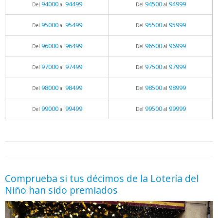
94000
94499
94500
94999
Del
al
Del
al
95000
95499
95500
95999
Del
al
Del
al
96000
96499
96500
96999
Del
al
Del
al
97000
97499
97500
97999
Del
al
Del
al
98000
98499
98500
98999
Del
al
Del
al
99000
99499
99500
99999
Del
al
Del
al
05.06.2026 - 11:05
prueba
Comprueba si tus décimos de la Lotería del
Niño han sido premiados