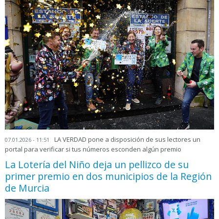
LA VERDAD pone a disposición de sus lectores un
07.01.2026 - 11:51
portal para verificar si tus números esconden algún premio
La Lotería del Niño deja un pellizco de su
primer premio en dos municipios de la Región
de Murcia