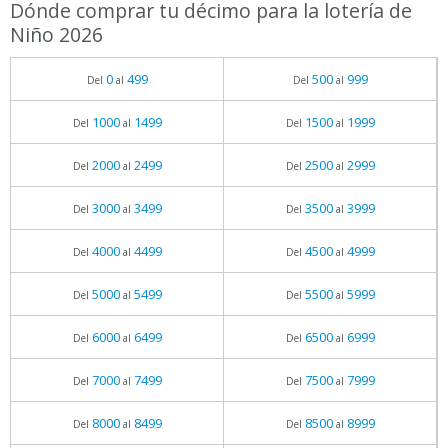
Dónde comprar tu décimo para la lotería de
Niño 2026
0
499
500
999
Del
al
Del
al
1000
1499
1500
1999
Del
al
Del
al
2000
2499
2500
2999
Del
al
Del
al
3000
3499
3500
3999
Del
al
Del
al
4000
4499
4500
4999
Del
al
Del
al
5000
5499
5500
5999
Del
al
Del
al
6000
6499
6500
6999
Del
al
Del
al
7000
7499
7500
7999
Del
al
Del
al
8000
8499
8500
8999
Del
al
Del
al