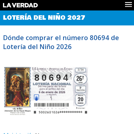
Comprobar Loteria del Niño
LOTERÍA DEL NIÑO 2027
Premios
Localizar números
Dónde comprar el número 80694 de
Noticias
Lotería del Niño 2026
Datos
Historia
Lotería de Navidad
80694