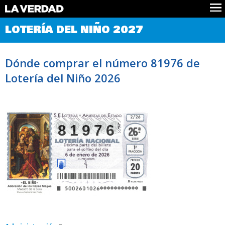
Comprobar Loteria del Niño
LOTERÍA DEL NIÑO 2027
Premios
Localizar números
Dónde comprar el número 81976 de
Noticias
Lotería del Niño 2026
Datos
Historia
Lotería de Navidad
81976