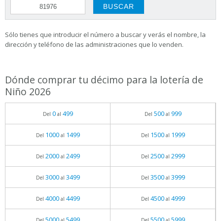
Sólo tienes que introducir el número a buscar y verás el nombre, la
dirección y teléfono de las administraciones que lo venden.
Dónde comprar tu décimo para la lotería de
Niño 2026
0
499
500
999
Del
al
Del
al
1000
1499
1500
1999
Del
al
Del
al
2000
2499
2500
2999
Del
al
Del
al
3000
3499
3500
3999
Del
al
Del
al
4000
4499
4500
4999
Del
al
Del
al
5000
5499
5500
5999
Del
al
Del
al