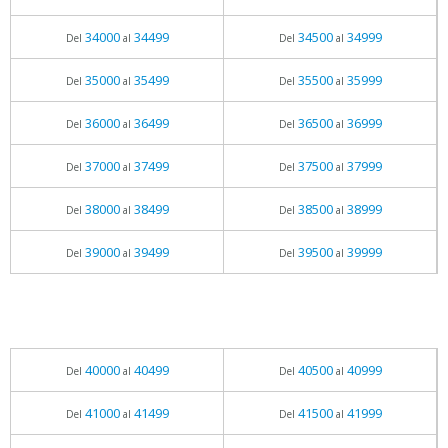
34000
34499
34500
34999
Del
al
Del
al
35000
35499
35500
35999
Del
al
Del
al
36000
36499
36500
36999
Del
al
Del
al
37000
37499
37500
37999
Del
al
Del
al
38000
38499
38500
38999
Del
al
Del
al
39000
39499
39500
39999
Del
al
Del
al
40000
40499
40500
40999
Del
al
Del
al
41000
41499
41500
41999
Del
al
Del
al