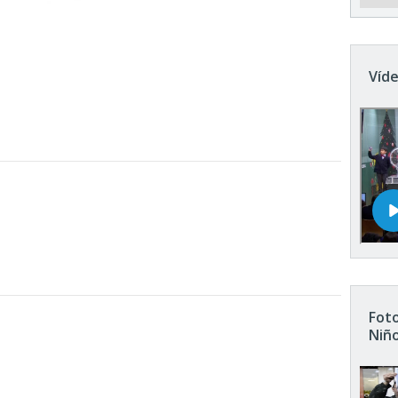
Víde
Foto
Niñ