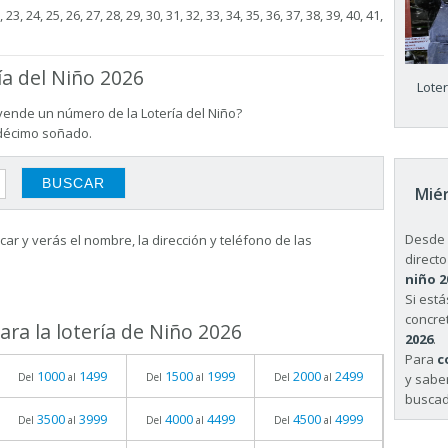
 23, 24, 25, 26, 27, 28, 29, 30, 31, 32, 33, 34, 35, 36, 37, 38, 39, 40, 41,
ía del Niño 2026
Lote
vende un número de la Lotería del Niño?
 décimo soñado.
Miér
Desde 
ar y verás el nombre, la dirección y teléfono de las
directo
niño 2
Si est
concret
ra la lotería de Niño 2026
2026
.
Para
c
1000
1499
1500
1999
2000
2499
y sabe
Del
al
Del
al
Del
al
buscad
3500
3999
4000
4499
4500
4999
Del
al
Del
al
Del
al