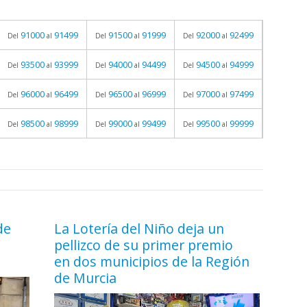
91000
91499
91500
91999
92000
92499
Del
al
Del
al
Del
al
93500
93999
94000
94499
94500
94999
Del
al
Del
al
Del
al
96000
96499
96500
96999
97000
97499
Del
al
Del
al
Del
al
98500
98999
99000
99499
99500
99999
Del
al
Del
al
Del
al
de
La Lotería del Niño deja un
pellizco de su primer premio
en dos municipios de la Región
de Murcia