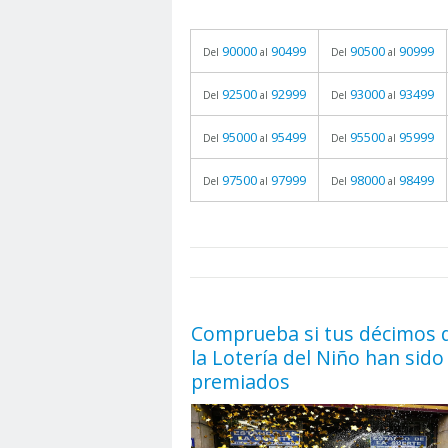
90000
90499
90500
90999
Del
al
Del
al
92500
92999
93000
93499
Del
al
Del
al
95000
95499
95500
95999
Del
al
Del
al
97500
97999
98000
98499
Del
al
Del
al
prueba
05.06.2026 - 11:05
Comprueba si tus décimos 
la Lotería del Niño han sido
premiados