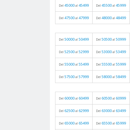
45000
45499
45500
45999
Del
al
Del
al
47500
47999
48000
48499
Del
al
Del
al
50000
50499
50500
50999
Del
al
Del
al
52500
52999
53000
53499
Del
al
Del
al
55000
55499
55500
55999
Del
al
Del
al
57500
57999
58000
58499
Del
al
Del
al
60000
60499
60500
60999
Del
al
Del
al
62500
62999
63000
63499
Del
al
Del
al
65000
65499
65500
65999
Del
al
Del
al