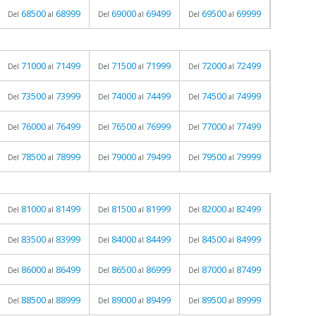
68500
68999
69000
69499
69500
69999
Del
al
Del
al
Del
al
71000
71499
71500
71999
72000
72499
Del
al
Del
al
Del
al
73500
73999
74000
74499
74500
74999
Del
al
Del
al
Del
al
76000
76499
76500
76999
77000
77499
Del
al
Del
al
Del
al
78500
78999
79000
79499
79500
79999
Del
al
Del
al
Del
al
81000
81499
81500
81999
82000
82499
Del
al
Del
al
Del
al
83500
83999
84000
84499
84500
84999
Del
al
Del
al
Del
al
86000
86499
86500
86999
87000
87499
Del
al
Del
al
Del
al
88500
88999
89000
89499
89500
89999
Del
al
Del
al
Del
al