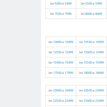
5000
5499
5500
5999
Del
al
Del
al
7500
7999
8000
8499
Del
al
Del
al
10000
10499
10500
10999
Del
al
Del
al
12500
12999
13000
13499
Del
al
Del
al
15000
15499
15500
15999
Del
al
Del
al
17500
17999
18000
18499
Del
al
Del
al
20000
20499
20500
20999
Del
al
Del
al
22500
22999
23000
23499
Del
al
Del
al