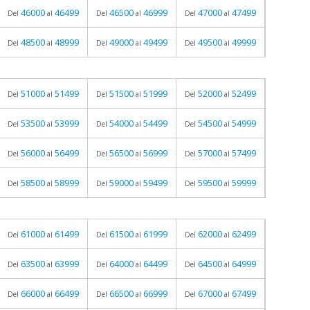
46000
46499
46500
46999
47000
47499
Del
al
Del
al
Del
al
48500
48999
49000
49499
49500
49999
Del
al
Del
al
Del
al
51000
51499
51500
51999
52000
52499
Del
al
Del
al
Del
al
53500
53999
54000
54499
54500
54999
Del
al
Del
al
Del
al
56000
56499
56500
56999
57000
57499
Del
al
Del
al
Del
al
58500
58999
59000
59499
59500
59999
Del
al
Del
al
Del
al
61000
61499
61500
61999
62000
62499
Del
al
Del
al
Del
al
63500
63999
64000
64499
64500
64999
Del
al
Del
al
Del
al
66000
66499
66500
66999
67000
67499
Del
al
Del
al
Del
al