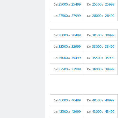
25000
25499
25500
25999
Del
al
Del
al
27500
27999
28000
28499
Del
al
Del
al
30000
30499
30500
30999
Del
al
Del
al
32500
32999
33000
33499
Del
al
Del
al
35000
35499
35500
35999
Del
al
Del
al
37500
37999
38000
38499
Del
al
Del
al
40000
40499
40500
40999
Del
al
Del
al
42500
42999
43000
43499
Del
al
Del
al