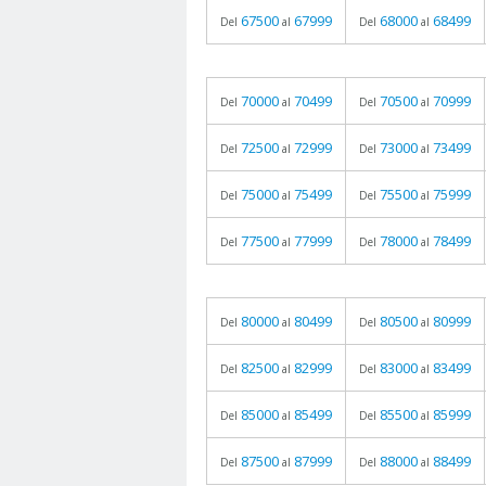
67500
67999
68000
68499
Del
al
Del
al
70000
70499
70500
70999
Del
al
Del
al
72500
72999
73000
73499
Del
al
Del
al
75000
75499
75500
75999
Del
al
Del
al
77500
77999
78000
78499
Del
al
Del
al
80000
80499
80500
80999
Del
al
Del
al
82500
82999
83000
83499
Del
al
Del
al
85000
85499
85500
85999
Del
al
Del
al
87500
87999
88000
88499
Del
al
Del
al