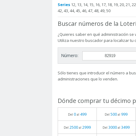
Series
12, 13, 14, 15, 16, 17, 18, 19, 20, 21, 22,
42, 43, 44, 45, 46, 47, 48, 49, 50
Buscar números de la Loter
¿Quieres saber en qué administración se 
Utiliza nuestro buscador para localizar tu
Número:
Sólo tienes que introducir el número a busc
administraciones que lo venden.
Dónde comprar tu décimo pa
0
499
500
999
Del
al
Del
al
2500
2999
3000
3499
Del
al
Del
al