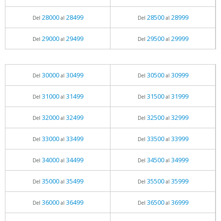
28000
28499
28500
28999
Del
al
Del
al
29000
29499
29500
29999
Del
al
Del
al
30000
30499
30500
30999
Del
al
Del
al
31000
31499
31500
31999
Del
al
Del
al
32000
32499
32500
32999
Del
al
Del
al
33000
33499
33500
33999
Del
al
Del
al
34000
34499
34500
34999
Del
al
Del
al
35000
35499
35500
35999
Del
al
Del
al
36000
36499
36500
36999
Del
al
Del
al