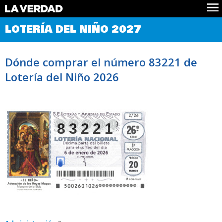
Comprobar Loteria del Niño
LOTERÍA DEL NIÑO 2027
Premios
Localizar números
Dónde comprar el número 83221 de
Noticias
Lotería del Niño 2026
Datos
Historia
Lotería de Navidad
83221