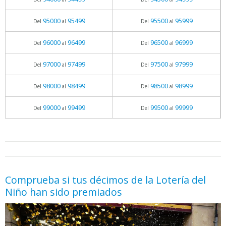
95000
95499
95500
95999
Del
al
Del
al
96000
96499
96500
96999
Del
al
Del
al
97000
97499
97500
97999
Del
al
Del
al
98000
98499
98500
98999
Del
al
Del
al
99000
99499
99500
99999
Del
al
Del
al
05.06.2026 - 11:05
prueba
Comprueba si tus décimos de la Lotería del
Niño han sido premiados