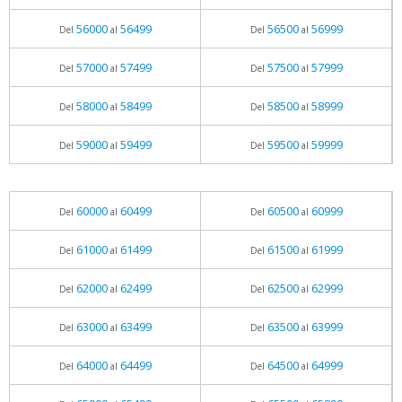
56000
56499
56500
56999
Del
al
Del
al
57000
57499
57500
57999
Del
al
Del
al
58000
58499
58500
58999
Del
al
Del
al
59000
59499
59500
59999
Del
al
Del
al
60000
60499
60500
60999
Del
al
Del
al
61000
61499
61500
61999
Del
al
Del
al
62000
62499
62500
62999
Del
al
Del
al
63000
63499
63500
63999
Del
al
Del
al
64000
64499
64500
64999
Del
al
Del
al