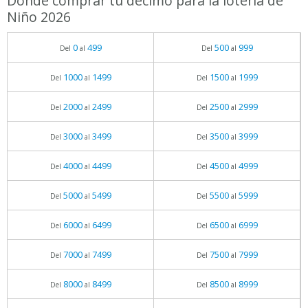
Dónde comprar tu décimo para la lotería de
Niño 2026
0
499
500
999
Del
al
Del
al
1000
1499
1500
1999
Del
al
Del
al
2000
2499
2500
2999
Del
al
Del
al
3000
3499
3500
3999
Del
al
Del
al
4000
4499
4500
4999
Del
al
Del
al
5000
5499
5500
5999
Del
al
Del
al
6000
6499
6500
6999
Del
al
Del
al
7000
7499
7500
7999
Del
al
Del
al
8000
8499
8500
8999
Del
al
Del
al