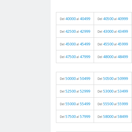
40000
40499
40500
40999
Del
al
Del
al
42500
42999
43000
43499
Del
al
Del
al
45000
45499
45500
45999
Del
al
Del
al
47500
47999
48000
48499
Del
al
Del
al
50000
50499
50500
50999
Del
al
Del
al
52500
52999
53000
53499
Del
al
Del
al
55000
55499
55500
55999
Del
al
Del
al
57500
57999
58000
58499
Del
al
Del
al