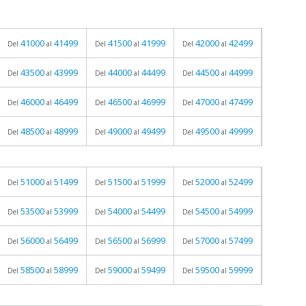
41000
41499
41500
41999
42000
42499
Del
al
Del
al
Del
al
43500
43999
44000
44499
44500
44999
Del
al
Del
al
Del
al
46000
46499
46500
46999
47000
47499
Del
al
Del
al
Del
al
48500
48999
49000
49499
49500
49999
Del
al
Del
al
Del
al
51000
51499
51500
51999
52000
52499
Del
al
Del
al
Del
al
53500
53999
54000
54499
54500
54999
Del
al
Del
al
Del
al
56000
56499
56500
56999
57000
57499
Del
al
Del
al
Del
al
58500
58999
59000
59499
59500
59999
Del
al
Del
al
Del
al