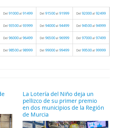
91000
91499
91500
91999
92000
92499
Del
al
Del
al
Del
al
93500
93999
94000
94499
94500
94999
Del
al
Del
al
Del
al
96000
96499
96500
96999
97000
97499
Del
al
Del
al
Del
al
98500
98999
99000
99499
99500
99999
Del
al
Del
al
Del
al
de
La Lotería del Niño deja un
pellizco de su primer premio
en dos municipios de la Región
de Murcia