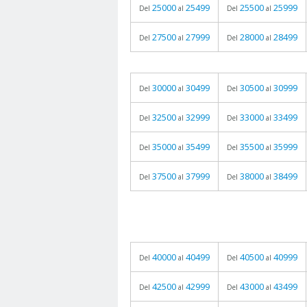
25000
25499
25500
25999
Del
al
Del
al
27500
27999
28000
28499
Del
al
Del
al
30000
30499
30500
30999
Del
al
Del
al
32500
32999
33000
33499
Del
al
Del
al
35000
35499
35500
35999
Del
al
Del
al
37500
37999
38000
38499
Del
al
Del
al
40000
40499
40500
40999
Del
al
Del
al
42500
42999
43000
43499
Del
al
Del
al