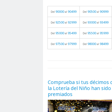
90000
90499
90500
90999
Del
al
Del
al
92500
92999
93000
93499
Del
al
Del
al
95000
95499
95500
95999
Del
al
Del
al
97500
97999
98000
98499
Del
al
Del
al
prueba
05.06.2026 - 11:05
Comprueba si tus décimos 
la Lotería del Niño han sido
premiados