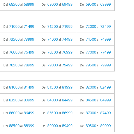
68500
68999
69000
69499
69500
69999
Del
al
Del
al
Del
al
71000
71499
71500
71999
72000
72499
Del
al
Del
al
Del
al
73500
73999
74000
74499
74500
74999
Del
al
Del
al
Del
al
76000
76499
76500
76999
77000
77499
Del
al
Del
al
Del
al
78500
78999
79000
79499
79500
79999
Del
al
Del
al
Del
al
81000
81499
81500
81999
82000
82499
Del
al
Del
al
Del
al
83500
83999
84000
84499
84500
84999
Del
al
Del
al
Del
al
86000
86499
86500
86999
87000
87499
Del
al
Del
al
Del
al
88500
88999
89000
89499
89500
89999
Del
al
Del
al
Del
al