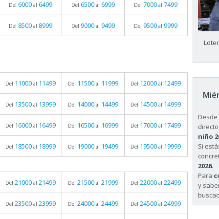
6000
6499
6500
6999
7000
7499
Del
al
Del
al
Del
al
8500
8999
9000
9499
9500
9999
Del
al
Del
al
Del
al
Lote
11000
11499
11500
11999
12000
12499
Del
al
Del
al
Del
al
Miér
13500
13999
14000
14499
14500
14999
Del
al
Del
al
Del
al
Desde 
16000
16499
16500
16999
17000
17499
directo
Del
al
Del
al
Del
al
niño 2
Si est
18500
18999
19000
19499
19500
19999
Del
al
Del
al
Del
al
concret
2026
.
Para
c
21000
21499
21500
21999
22000
22499
Del
al
Del
al
Del
al
y sabe
buscad
23500
23999
24000
24499
24500
24999
Del
al
Del
al
Del
al