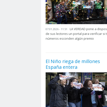
LA VERDAD pone a dispos
07.01.2026 - 11:51
de sus lectores un portal para verificar si 
números esconden algún premio
El Niño riega de millones
España entera