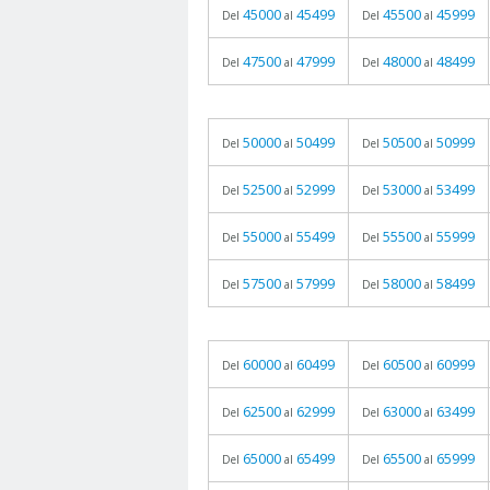
45000
45499
45500
45999
Del
al
Del
al
47500
47999
48000
48499
Del
al
Del
al
50000
50499
50500
50999
Del
al
Del
al
52500
52999
53000
53499
Del
al
Del
al
55000
55499
55500
55999
Del
al
Del
al
57500
57999
58000
58499
Del
al
Del
al
60000
60499
60500
60999
Del
al
Del
al
62500
62999
63000
63499
Del
al
Del
al
65000
65499
65500
65999
Del
al
Del
al