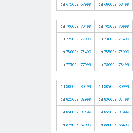
67500
67999
68000
68499
Del
al
Del
al
70000
70499
70500
70999
Del
al
Del
al
72500
72999
73000
73499
Del
al
Del
al
75000
75499
75500
75999
Del
al
Del
al
77500
77999
78000
78499
Del
al
Del
al
80000
80499
80500
80999
Del
al
Del
al
82500
82999
83000
83499
Del
al
Del
al
85000
85499
85500
85999
Del
al
Del
al
87500
87999
88000
88499
Del
al
Del
al