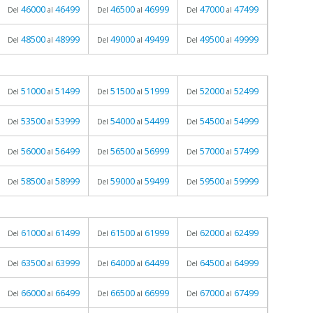
46000
46499
46500
46999
47000
47499
Del
al
Del
al
Del
al
48500
48999
49000
49499
49500
49999
Del
al
Del
al
Del
al
51000
51499
51500
51999
52000
52499
Del
al
Del
al
Del
al
53500
53999
54000
54499
54500
54999
Del
al
Del
al
Del
al
56000
56499
56500
56999
57000
57499
Del
al
Del
al
Del
al
58500
58999
59000
59499
59500
59999
Del
al
Del
al
Del
al
61000
61499
61500
61999
62000
62499
Del
al
Del
al
Del
al
63500
63999
64000
64499
64500
64999
Del
al
Del
al
Del
al
66000
66499
66500
66999
67000
67499
Del
al
Del
al
Del
al