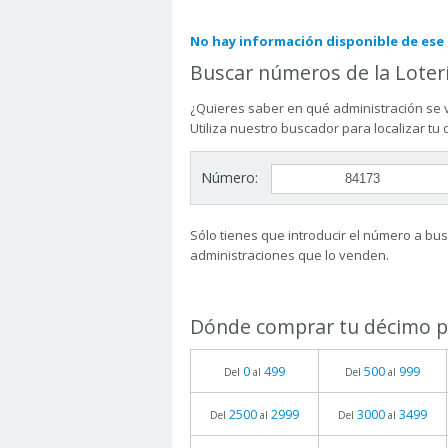
No hay información disponible de es
Buscar números de la Loter
¿Quieres saber en qué administración se 
Utiliza nuestro buscador para localizar tu
Número:
Sólo tienes que introducir el número a busc
administraciones que lo venden.
Dónde comprar tu décimo pa
0
499
500
999
Del
al
Del
al
2500
2999
3000
3499
Del
al
Del
al