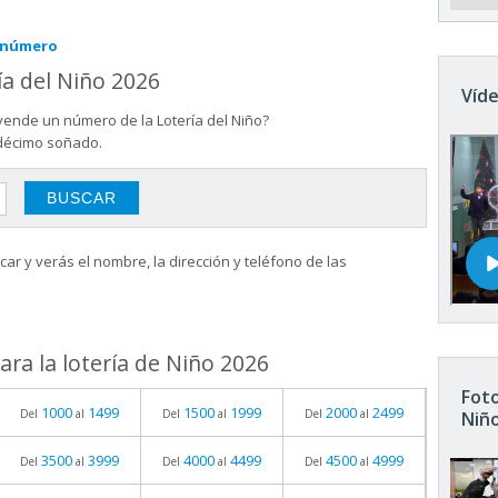
e número
ía del Niño 2026
Víde
vende un número de la Lotería del Niño?
 décimo soñado.
ar y verás el nombre, la dirección y teléfono de las
ra la lotería de Niño 2026
Foto
1000
1499
1500
1999
2000
2499
Del
al
Del
al
Del
al
Niñ
3500
3999
4000
4499
4500
4999
Del
al
Del
al
Del
al