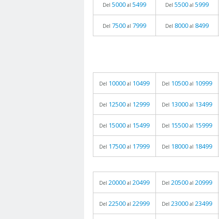
5000
5499
5500
5999
Del
al
Del
al
7500
7999
8000
8499
Del
al
Del
al
10000
10499
10500
10999
Del
al
Del
al
12500
12999
13000
13499
Del
al
Del
al
15000
15499
15500
15999
Del
al
Del
al
17500
17999
18000
18499
Del
al
Del
al
20000
20499
20500
20999
Del
al
Del
al
22500
22999
23000
23499
Del
al
Del
al