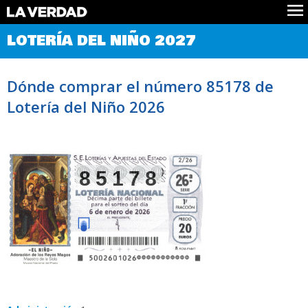
Comprobar Loteria del Niño
LOTERÍA DEL NIÑO 2027
Premios
Localizar números
Dónde comprar el número 85178 de
Noticias
Lotería del Niño 2026
Datos
Historia
Lotería de Navidad
85178