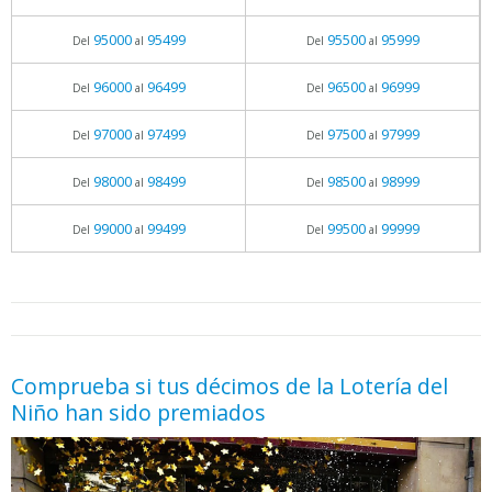
95000
95499
95500
95999
Del
al
Del
al
96000
96499
96500
96999
Del
al
Del
al
97000
97499
97500
97999
Del
al
Del
al
98000
98499
98500
98999
Del
al
Del
al
99000
99499
99500
99999
Del
al
Del
al
05.06.2026 - 11:05
prueba
Comprueba si tus décimos de la Lotería del
Niño han sido premiados