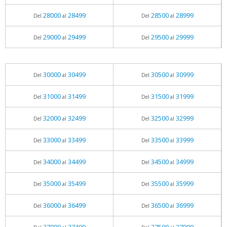
28000
28499
28500
28999
Del
al
Del
al
29000
29499
29500
29999
Del
al
Del
al
30000
30499
30500
30999
Del
al
Del
al
31000
31499
31500
31999
Del
al
Del
al
32000
32499
32500
32999
Del
al
Del
al
33000
33499
33500
33999
Del
al
Del
al
34000
34499
34500
34999
Del
al
Del
al
35000
35499
35500
35999
Del
al
Del
al
36000
36499
36500
36999
Del
al
Del
al