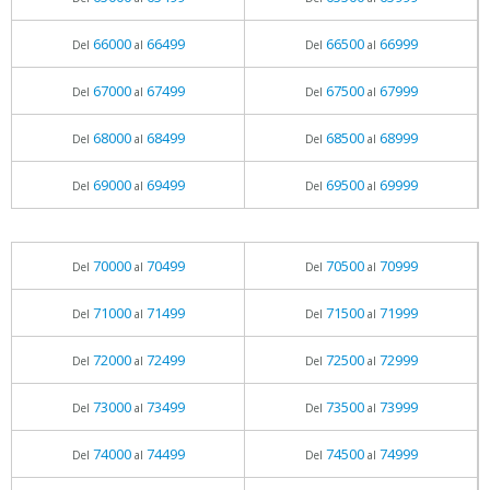
66000
66499
66500
66999
Del
al
Del
al
67000
67499
67500
67999
Del
al
Del
al
68000
68499
68500
68999
Del
al
Del
al
69000
69499
69500
69999
Del
al
Del
al
70000
70499
70500
70999
Del
al
Del
al
71000
71499
71500
71999
Del
al
Del
al
72000
72499
72500
72999
Del
al
Del
al
73000
73499
73500
73999
Del
al
Del
al
74000
74499
74500
74999
Del
al
Del
al