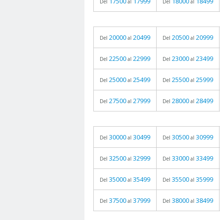
17500
17999
18000
18499
Del
al
Del
al
20000
20499
20500
20999
Del
al
Del
al
22500
22999
23000
23499
Del
al
Del
al
25000
25499
25500
25999
Del
al
Del
al
27500
27999
28000
28499
Del
al
Del
al
30000
30499
30500
30999
Del
al
Del
al
32500
32999
33000
33499
Del
al
Del
al
35000
35499
35500
35999
Del
al
Del
al
37500
37999
38000
38499
Del
al
Del
al