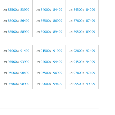
83500
83999
84000
84499
84500
84999
Del
al
Del
al
Del
al
86000
86499
86500
86999
87000
87499
Del
al
Del
al
Del
al
88500
88999
89000
89499
89500
89999
Del
al
Del
al
Del
al
91000
91499
91500
91999
92000
92499
Del
al
Del
al
Del
al
93500
93999
94000
94499
94500
94999
Del
al
Del
al
Del
al
96000
96499
96500
96999
97000
97499
Del
al
Del
al
Del
al
98500
98999
99000
99499
99500
99999
Del
al
Del
al
Del
al