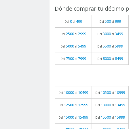
Dónde comprar tu décimo pa
0
499
500
999
Del
al
Del
al
2500
2999
3000
3499
Del
al
Del
al
5000
5499
5500
5999
Del
al
Del
al
7500
7999
8000
8499
Del
al
Del
al
10000
10499
10500
10999
Del
al
Del
al
12500
12999
13000
13499
Del
al
Del
al
15000
15499
15500
15999
Del
al
Del
al