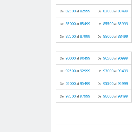
82500
82999
83000
83499
Del
al
Del
al
85000
85499
85500
85999
Del
al
Del
al
87500
87999
88000
88499
Del
al
Del
al
90000
90499
90500
90999
Del
al
Del
al
92500
92999
93000
93499
Del
al
Del
al
95000
95499
95500
95999
Del
al
Del
al
97500
97999
98000
98499
Del
al
Del
al
prueba
05.06.2026 - 11:05