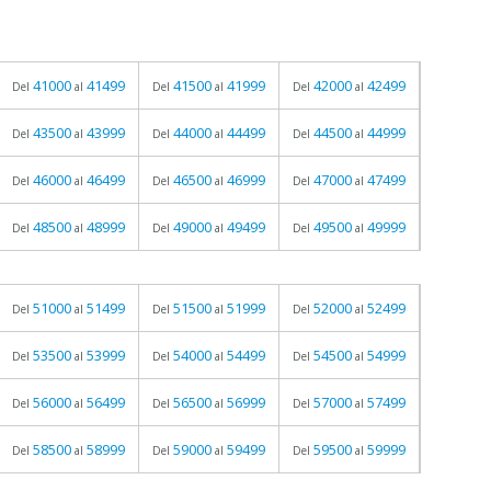
41000
41499
41500
41999
42000
42499
Del
al
Del
al
Del
al
43500
43999
44000
44499
44500
44999
Del
al
Del
al
Del
al
46000
46499
46500
46999
47000
47499
Del
al
Del
al
Del
al
48500
48999
49000
49499
49500
49999
Del
al
Del
al
Del
al
51000
51499
51500
51999
52000
52499
Del
al
Del
al
Del
al
53500
53999
54000
54499
54500
54999
Del
al
Del
al
Del
al
56000
56499
56500
56999
57000
57499
Del
al
Del
al
Del
al
58500
58999
59000
59499
59500
59999
Del
al
Del
al
Del
al