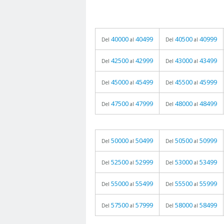
40000
40499
40500
40999
Del
al
Del
al
42500
42999
43000
43499
Del
al
Del
al
45000
45499
45500
45999
Del
al
Del
al
47500
47999
48000
48499
Del
al
Del
al
50000
50499
50500
50999
Del
al
Del
al
52500
52999
53000
53499
Del
al
Del
al
55000
55499
55500
55999
Del
al
Del
al
57500
57999
58000
58499
Del
al
Del
al