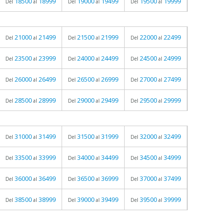
18500
18999
19000
19499
19500
19999
Del
al
Del
al
Del
al
21000
21499
21500
21999
22000
22499
Del
al
Del
al
Del
al
23500
23999
24000
24499
24500
24999
Del
al
Del
al
Del
al
26000
26499
26500
26999
27000
27499
Del
al
Del
al
Del
al
28500
28999
29000
29499
29500
29999
Del
al
Del
al
Del
al
31000
31499
31500
31999
32000
32499
Del
al
Del
al
Del
al
33500
33999
34000
34499
34500
34999
Del
al
Del
al
Del
al
36000
36499
36500
36999
37000
37499
Del
al
Del
al
Del
al
38500
38999
39000
39499
39500
39999
Del
al
Del
al
Del
al