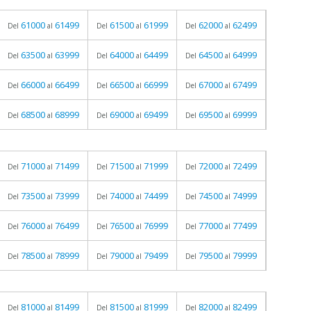
61000
61499
61500
61999
62000
62499
Del
al
Del
al
Del
al
63500
63999
64000
64499
64500
64999
Del
al
Del
al
Del
al
66000
66499
66500
66999
67000
67499
Del
al
Del
al
Del
al
68500
68999
69000
69499
69500
69999
Del
al
Del
al
Del
al
71000
71499
71500
71999
72000
72499
Del
al
Del
al
Del
al
73500
73999
74000
74499
74500
74999
Del
al
Del
al
Del
al
76000
76499
76500
76999
77000
77499
Del
al
Del
al
Del
al
78500
78999
79000
79499
79500
79999
Del
al
Del
al
Del
al
81000
81499
81500
81999
82000
82499
Del
al
Del
al
Del
al