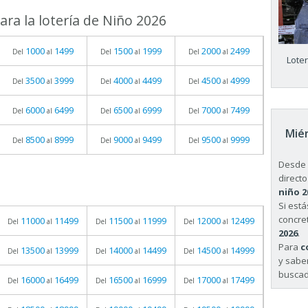
ra la lotería de Niño 2026
1000
1499
1500
1999
2000
2499
Del
al
Del
al
Del
al
Lote
3500
3999
4000
4499
4500
4999
Del
al
Del
al
Del
al
6000
6499
6500
6999
7000
7499
Del
al
Del
al
Del
al
Miér
8500
8999
9000
9499
9500
9999
Del
al
Del
al
Del
al
Desde 
directo
niño 2
Si est
concret
11000
11499
11500
11999
12000
12499
Del
al
Del
al
Del
al
2026
.
Para
c
13500
13999
14000
14499
14500
14999
Del
al
Del
al
Del
al
y sabe
buscad
16000
16499
16500
16999
17000
17499
Del
al
Del
al
Del
al