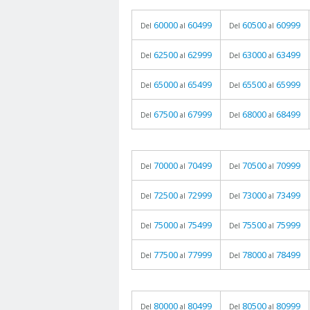
60000
60499
60500
60999
Del
al
Del
al
62500
62999
63000
63499
Del
al
Del
al
65000
65499
65500
65999
Del
al
Del
al
67500
67999
68000
68499
Del
al
Del
al
70000
70499
70500
70999
Del
al
Del
al
72500
72999
73000
73499
Del
al
Del
al
75000
75499
75500
75999
Del
al
Del
al
77500
77999
78000
78499
Del
al
Del
al
80000
80499
80500
80999
Del
al
Del
al