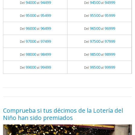
94000
94499
94500
94999
Del
al
Del
al
95000
95499
95500
95999
Del
al
Del
al
96000
96499
96500
96999
Del
al
Del
al
97000
97499
97500
97999
Del
al
Del
al
98000
98499
98500
98999
Del
al
Del
al
99000
99499
99500
99999
Del
al
Del
al
05.06.2026 - 11:05
prueba
Comprueba si tus décimos de la Lotería del
Niño han sido premiados