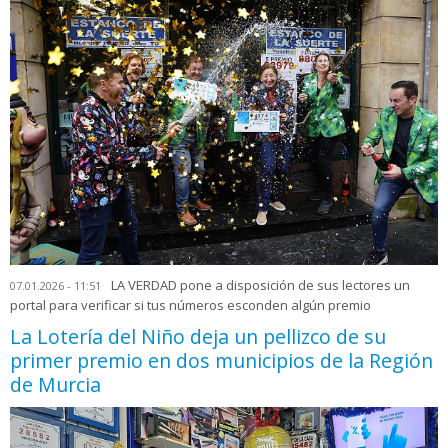
LA VERDAD pone a disposición de sus lectores un
07.01.2026 - 11:51
portal para verificar si tus números esconden algún premio
La Lotería del Niño deja un pellizco de su
primer premio en dos municipios de la Región
de Murcia