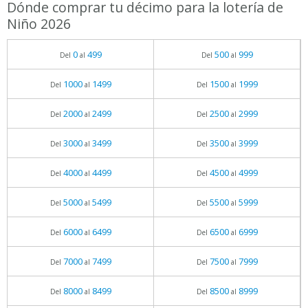
Dónde comprar tu décimo para la lotería de
Niño 2026
0
499
500
999
Del
al
Del
al
1000
1499
1500
1999
Del
al
Del
al
2000
2499
2500
2999
Del
al
Del
al
3000
3499
3500
3999
Del
al
Del
al
4000
4499
4500
4999
Del
al
Del
al
5000
5499
5500
5999
Del
al
Del
al
6000
6499
6500
6999
Del
al
Del
al
7000
7499
7500
7999
Del
al
Del
al
8000
8499
8500
8999
Del
al
Del
al