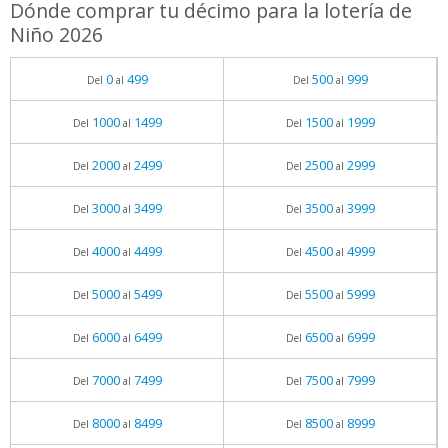
Dónde comprar tu décimo para la lotería de
Niño 2026
0
499
500
999
Del
al
Del
al
1000
1499
1500
1999
Del
al
Del
al
2000
2499
2500
2999
Del
al
Del
al
3000
3499
3500
3999
Del
al
Del
al
4000
4499
4500
4999
Del
al
Del
al
5000
5499
5500
5999
Del
al
Del
al
6000
6499
6500
6999
Del
al
Del
al
7000
7499
7500
7999
Del
al
Del
al
8000
8499
8500
8999
Del
al
Del
al