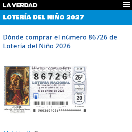
Comprobar Loteria del Niño
LOTERÍA DEL NIÑO 2027
Premios
Localizar números
Dónde comprar el número 86726 de
Noticias
Lotería del Niño 2026
Datos
Historia
Lotería de Navidad
86726