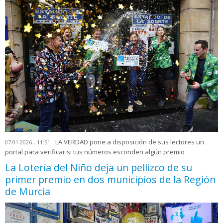
LA VERDAD pone a disposición de sus lectores un
07.01.2026 - 11:51
portal para verificar si tus números esconden algún premio
La Lotería del Niño deja un pellizco de su
primer premio en dos municipios de la Región
de Murcia