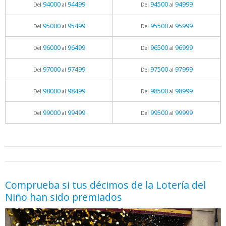
94000
94499
94500
94999
Del
al
Del
al
95000
95499
95500
95999
Del
al
Del
al
96000
96499
96500
96999
Del
al
Del
al
97000
97499
97500
97999
Del
al
Del
al
98000
98499
98500
98999
Del
al
Del
al
99000
99499
99500
99999
Del
al
Del
al
05.06.2026 - 11:05
prueba
Comprueba si tus décimos de la Lotería del
Niño han sido premiados