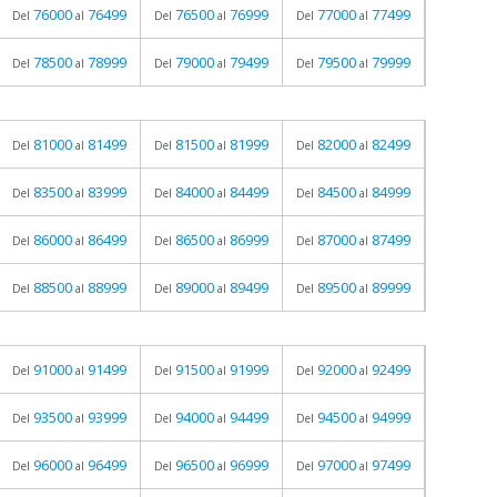
76000
76499
76500
76999
77000
77499
Del
al
Del
al
Del
al
78500
78999
79000
79499
79500
79999
Del
al
Del
al
Del
al
81000
81499
81500
81999
82000
82499
Del
al
Del
al
Del
al
83500
83999
84000
84499
84500
84999
Del
al
Del
al
Del
al
86000
86499
86500
86999
87000
87499
Del
al
Del
al
Del
al
88500
88999
89000
89499
89500
89999
Del
al
Del
al
Del
al
91000
91499
91500
91999
92000
92499
Del
al
Del
al
Del
al
93500
93999
94000
94499
94500
94999
Del
al
Del
al
Del
al
96000
96499
96500
96999
97000
97499
Del
al
Del
al
Del
al