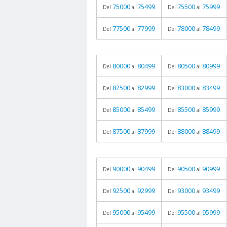
75000
75499
75500
75999
Del
al
Del
al
77500
77999
78000
78499
Del
al
Del
al
80000
80499
80500
80999
Del
al
Del
al
82500
82999
83000
83499
Del
al
Del
al
85000
85499
85500
85999
Del
al
Del
al
87500
87999
88000
88499
Del
al
Del
al
90000
90499
90500
90999
Del
al
Del
al
92500
92999
93000
93499
Del
al
Del
al
95000
95499
95500
95999
Del
al
Del
al