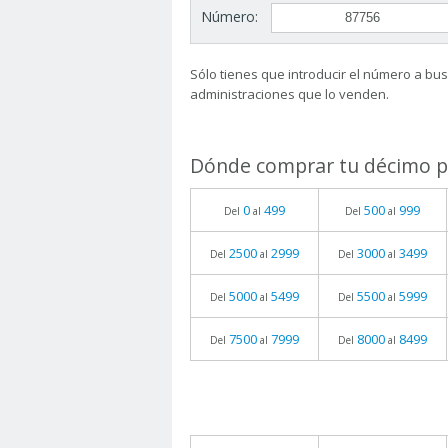
Número:
Sólo tienes que introducir el número a busc
administraciones que lo venden.
Dónde comprar tu décimo pa
0
499
500
999
Del
al
Del
al
2500
2999
3000
3499
Del
al
Del
al
5000
5499
5500
5999
Del
al
Del
al
7500
7999
8000
8499
Del
al
Del
al