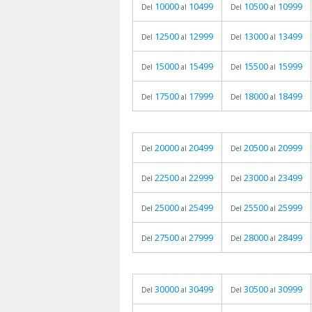
10000
10499
10500
10999
Del
al
Del
al
12500
12999
13000
13499
Del
al
Del
al
15000
15499
15500
15999
Del
al
Del
al
17500
17999
18000
18499
Del
al
Del
al
20000
20499
20500
20999
Del
al
Del
al
22500
22999
23000
23499
Del
al
Del
al
25000
25499
25500
25999
Del
al
Del
al
27500
27999
28000
28499
Del
al
Del
al
30000
30499
30500
30999
Del
al
Del
al