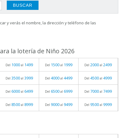
ar y verás el nombre, la dirección y teléfono de las
ra la lotería de Niño 2026
1000
1499
1500
1999
2000
2499
Del
al
Del
al
Del
al
3500
3999
4000
4499
4500
4999
Del
al
Del
al
Del
al
6000
6499
6500
6999
7000
7499
Del
al
Del
al
Del
al
8500
8999
9000
9499
9500
9999
Del
al
Del
al
Del
al