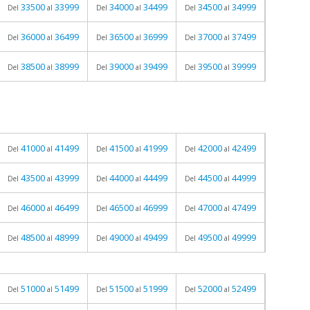
33500
33999
34000
34499
34500
34999
Del
al
Del
al
Del
al
36000
36499
36500
36999
37000
37499
Del
al
Del
al
Del
al
38500
38999
39000
39499
39500
39999
Del
al
Del
al
Del
al
41000
41499
41500
41999
42000
42499
Del
al
Del
al
Del
al
43500
43999
44000
44499
44500
44999
Del
al
Del
al
Del
al
46000
46499
46500
46999
47000
47499
Del
al
Del
al
Del
al
48500
48999
49000
49499
49500
49999
Del
al
Del
al
Del
al
51000
51499
51500
51999
52000
52499
Del
al
Del
al
Del
al