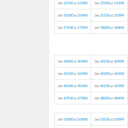
32500
32999
33000
33499
Del
al
Del
al
35000
35499
35500
35999
Del
al
Del
al
37500
37999
38000
38499
Del
al
Del
al
40000
40499
40500
40999
Del
al
Del
al
42500
42999
43000
43499
Del
al
Del
al
45000
45499
45500
45999
Del
al
Del
al
47500
47999
48000
48499
Del
al
Del
al
50000
50499
50500
50999
Del
al
Del
al