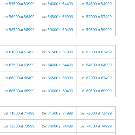
53500
53999
54000
54499
54500
54999
Del
al
Del
al
Del
al
56000
56499
56500
56999
57000
57499
Del
al
Del
al
Del
al
58500
58999
59000
59499
59500
59999
Del
al
Del
al
Del
al
61000
61499
61500
61999
62000
62499
Del
al
Del
al
Del
al
63500
63999
64000
64499
64500
64999
Del
al
Del
al
Del
al
66000
66499
66500
66999
67000
67499
Del
al
Del
al
Del
al
68500
68999
69000
69499
69500
69999
Del
al
Del
al
Del
al
71000
71499
71500
71999
72000
72499
Del
al
Del
al
Del
al
73500
73999
74000
74499
74500
74999
Del
al
Del
al
Del
al