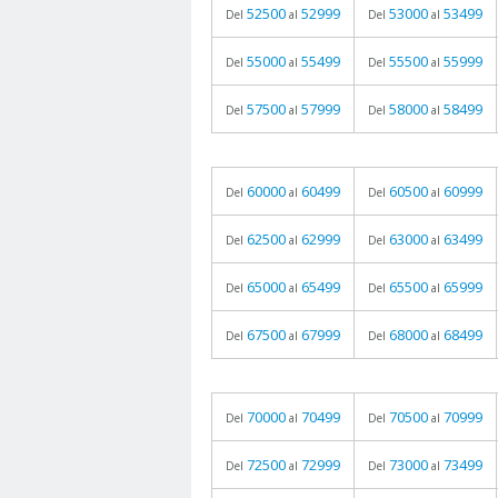
52500
52999
53000
53499
Del
al
Del
al
55000
55499
55500
55999
Del
al
Del
al
57500
57999
58000
58499
Del
al
Del
al
60000
60499
60500
60999
Del
al
Del
al
62500
62999
63000
63499
Del
al
Del
al
65000
65499
65500
65999
Del
al
Del
al
67500
67999
68000
68499
Del
al
Del
al
70000
70499
70500
70999
Del
al
Del
al
72500
72999
73000
73499
Del
al
Del
al