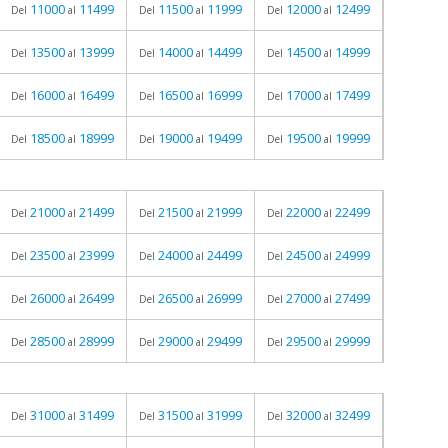
11000
11499
11500
11999
12000
12499
Del
al
Del
al
Del
al
13500
13999
14000
14499
14500
14999
Del
al
Del
al
Del
al
16000
16499
16500
16999
17000
17499
Del
al
Del
al
Del
al
18500
18999
19000
19499
19500
19999
Del
al
Del
al
Del
al
21000
21499
21500
21999
22000
22499
Del
al
Del
al
Del
al
23500
23999
24000
24499
24500
24999
Del
al
Del
al
Del
al
26000
26499
26500
26999
27000
27499
Del
al
Del
al
Del
al
28500
28999
29000
29499
29500
29999
Del
al
Del
al
Del
al
31000
31499
31500
31999
32000
32499
Del
al
Del
al
Del
al