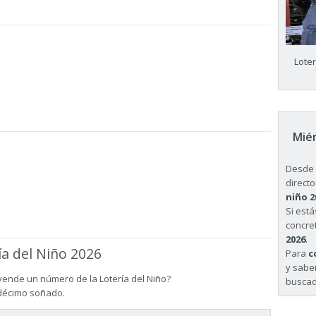
Lote
Miér
Desde 
directo
niño 2
Si est
concret
2026
.
ía del Niño 2026
Para
c
y sabe
vende un número de la Lotería del Niño?
buscad
 décimo soñado.