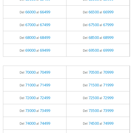
66000
66499
66500
66999
Del
al
Del
al
67000
67499
67500
67999
Del
al
Del
al
68000
68499
68500
68999
Del
al
Del
al
69000
69499
69500
69999
Del
al
Del
al
70000
70499
70500
70999
Del
al
Del
al
71000
71499
71500
71999
Del
al
Del
al
72000
72499
72500
72999
Del
al
Del
al
73000
73499
73500
73999
Del
al
Del
al
74000
74499
74500
74999
Del
al
Del
al