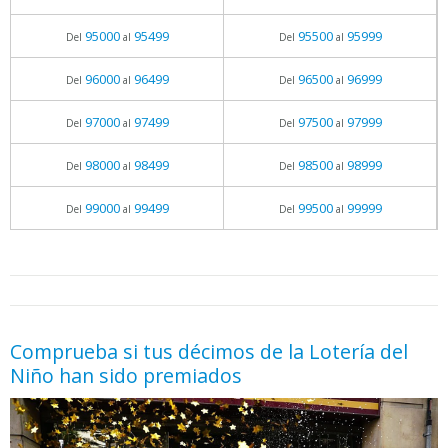
95000
95499
95500
95999
Del
al
Del
al
96000
96499
96500
96999
Del
al
Del
al
97000
97499
97500
97999
Del
al
Del
al
98000
98499
98500
98999
Del
al
Del
al
99000
99499
99500
99999
Del
al
Del
al
05.06.2026 - 11:05
prueba
Comprueba si tus décimos de la Lotería del
Niño han sido premiados