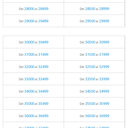
28000
28499
28500
28999
Del
al
Del
al
29000
29499
29500
29999
Del
al
Del
al
30000
30499
30500
30999
Del
al
Del
al
31000
31499
31500
31999
Del
al
Del
al
32000
32499
32500
32999
Del
al
Del
al
33000
33499
33500
33999
Del
al
Del
al
34000
34499
34500
34999
Del
al
Del
al
35000
35499
35500
35999
Del
al
Del
al
36000
36499
36500
36999
Del
al
Del
al