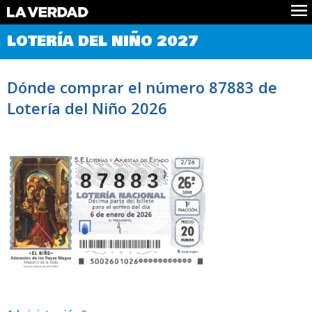
Comprobar Loteria del Niño
LOTERÍA DEL NIÑO 2027
Premios
Localizar números
Dónde comprar el número 87883 de
Noticias
Lotería del Niño 2026
Datos
Historia
Lotería de Navidad
87883