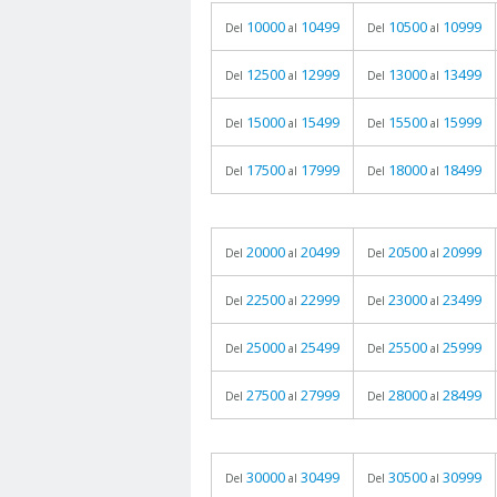
10000
10499
10500
10999
Del
al
Del
al
12500
12999
13000
13499
Del
al
Del
al
15000
15499
15500
15999
Del
al
Del
al
17500
17999
18000
18499
Del
al
Del
al
20000
20499
20500
20999
Del
al
Del
al
22500
22999
23000
23499
Del
al
Del
al
25000
25499
25500
25999
Del
al
Del
al
27500
27999
28000
28499
Del
al
Del
al
30000
30499
30500
30999
Del
al
Del
al