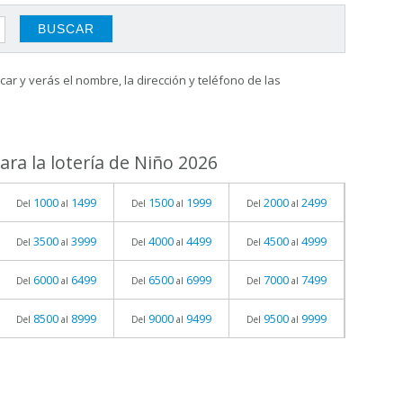
ar y verás el nombre, la dirección y teléfono de las
ra la lotería de Niño 2026
1000
1499
1500
1999
2000
2499
Del
al
Del
al
Del
al
3500
3999
4000
4499
4500
4999
Del
al
Del
al
Del
al
6000
6499
6500
6999
7000
7499
Del
al
Del
al
Del
al
8500
8999
9000
9499
9500
9999
Del
al
Del
al
Del
al