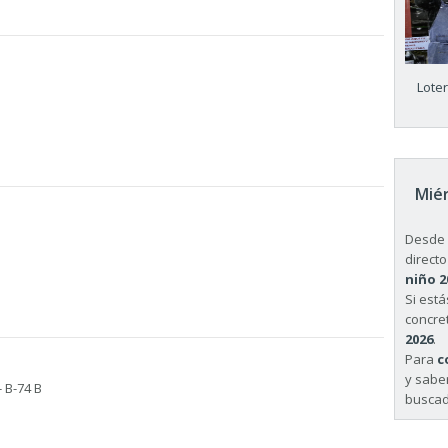
Lote
Miér
Desde 
directo
niño 2
Si est
concret
2026
.
Para
c
y sabe
 B-74 B
buscad