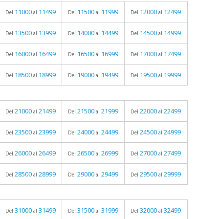
11000
11499
11500
11999
12000
12499
Del
al
Del
al
Del
al
13500
13999
14000
14499
14500
14999
Del
al
Del
al
Del
al
16000
16499
16500
16999
17000
17499
Del
al
Del
al
Del
al
18500
18999
19000
19499
19500
19999
Del
al
Del
al
Del
al
21000
21499
21500
21999
22000
22499
Del
al
Del
al
Del
al
23500
23999
24000
24499
24500
24999
Del
al
Del
al
Del
al
26000
26499
26500
26999
27000
27499
Del
al
Del
al
Del
al
28500
28999
29000
29499
29500
29999
Del
al
Del
al
Del
al
31000
31499
31500
31999
32000
32499
Del
al
Del
al
Del
al