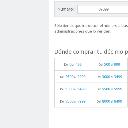
Número:
Sólo tienes que introducir el número a busc
administraciones que lo venden.
Dónde comprar tu décimo pa
0
499
500
999
Del
al
Del
al
2500
2999
3000
3499
Del
al
Del
al
5000
5499
5500
5999
Del
al
Del
al
7500
7999
8000
8499
Del
al
Del
al