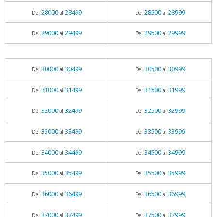
28000
28499
28500
28999
Del
al
Del
al
29000
29499
29500
29999
Del
al
Del
al
30000
30499
30500
30999
Del
al
Del
al
31000
31499
31500
31999
Del
al
Del
al
32000
32499
32500
32999
Del
al
Del
al
33000
33499
33500
33999
Del
al
Del
al
34000
34499
34500
34999
Del
al
Del
al
35000
35499
35500
35999
Del
al
Del
al
36000
36499
36500
36999
Del
al
Del
al
37000
37499
37500
37999
Del
al
Del
al