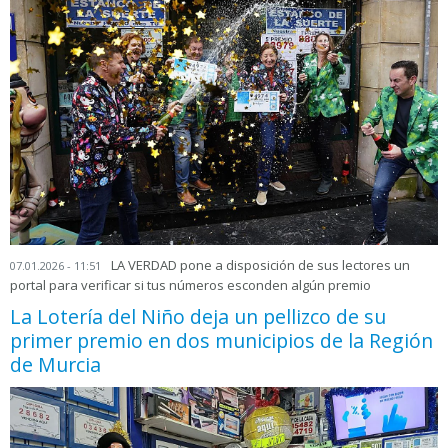
LA VERDAD pone a disposición de sus lectores un
07.01.2026 - 11:51
portal para verificar si tus números esconden algún premio
La Lotería del Niño deja un pellizco de su
primer premio en dos municipios de la Región
de Murcia