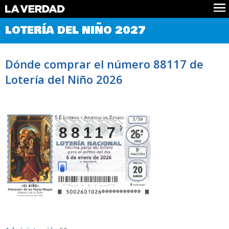
Comprobar Loteria del Niño
LOTERÍA DEL NIÑO 2027
Premios
Localizar números
Dónde comprar el número 88117 de
Noticias
Lotería del Niño 2026
Datos
Historia
Lotería de Navidad
88117