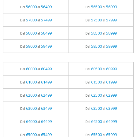
56000
56499
56500
56999
Del
al
Del
al
57000
57499
57500
57999
Del
al
Del
al
58000
58499
58500
58999
Del
al
Del
al
59000
59499
59500
59999
Del
al
Del
al
60000
60499
60500
60999
Del
al
Del
al
61000
61499
61500
61999
Del
al
Del
al
62000
62499
62500
62999
Del
al
Del
al
63000
63499
63500
63999
Del
al
Del
al
64000
64499
64500
64999
Del
al
Del
al
65000
65499
65500
65999
Del
al
Del
al