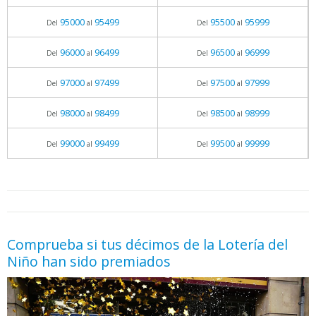
95000
95499
95500
95999
Del
al
Del
al
96000
96499
96500
96999
Del
al
Del
al
97000
97499
97500
97999
Del
al
Del
al
98000
98499
98500
98999
Del
al
Del
al
99000
99499
99500
99999
Del
al
Del
al
05.06.2026 - 11:05
prueba
Comprueba si tus décimos de la Lotería del
Niño han sido premiados