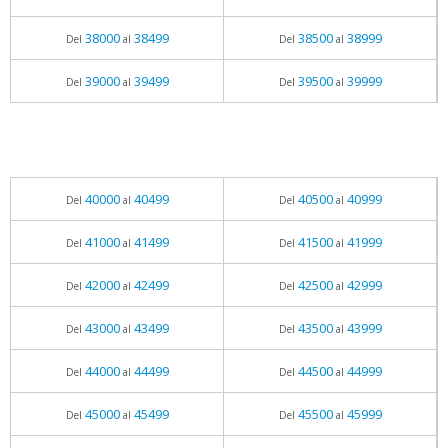
38000
38499
38500
38999
Del
al
Del
al
39000
39499
39500
39999
Del
al
Del
al
40000
40499
40500
40999
Del
al
Del
al
41000
41499
41500
41999
Del
al
Del
al
42000
42499
42500
42999
Del
al
Del
al
43000
43499
43500
43999
Del
al
Del
al
44000
44499
44500
44999
Del
al
Del
al
45000
45499
45500
45999
Del
al
Del
al