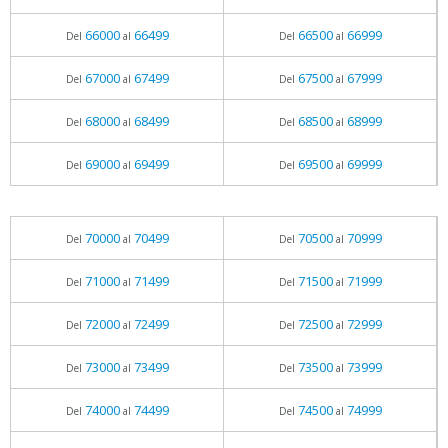
66000
66499
66500
66999
Del
al
Del
al
67000
67499
67500
67999
Del
al
Del
al
68000
68499
68500
68999
Del
al
Del
al
69000
69499
69500
69999
Del
al
Del
al
70000
70499
70500
70999
Del
al
Del
al
71000
71499
71500
71999
Del
al
Del
al
72000
72499
72500
72999
Del
al
Del
al
73000
73499
73500
73999
Del
al
Del
al
74000
74499
74500
74999
Del
al
Del
al