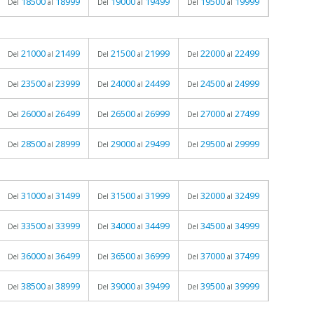
18500
18999
19000
19499
19500
19999
Del
al
Del
al
Del
al
21000
21499
21500
21999
22000
22499
Del
al
Del
al
Del
al
23500
23999
24000
24499
24500
24999
Del
al
Del
al
Del
al
26000
26499
26500
26999
27000
27499
Del
al
Del
al
Del
al
28500
28999
29000
29499
29500
29999
Del
al
Del
al
Del
al
31000
31499
31500
31999
32000
32499
Del
al
Del
al
Del
al
33500
33999
34000
34499
34500
34999
Del
al
Del
al
Del
al
36000
36499
36500
36999
37000
37499
Del
al
Del
al
Del
al
38500
38999
39000
39499
39500
39999
Del
al
Del
al
Del
al