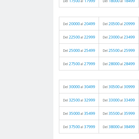
17500
17999
18000
18499
Del
al
Del
al
20000
20499
20500
20999
Del
al
Del
al
22500
22999
23000
23499
Del
al
Del
al
25000
25499
25500
25999
Del
al
Del
al
27500
27999
28000
28499
Del
al
Del
al
30000
30499
30500
30999
Del
al
Del
al
32500
32999
33000
33499
Del
al
Del
al
35000
35499
35500
35999
Del
al
Del
al
37500
37999
38000
38499
Del
al
Del
al