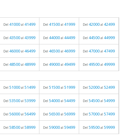
41000
41499
41500
41999
42000
42499
Del
al
Del
al
Del
al
43500
43999
44000
44499
44500
44999
Del
al
Del
al
Del
al
46000
46499
46500
46999
47000
47499
Del
al
Del
al
Del
al
48500
48999
49000
49499
49500
49999
Del
al
Del
al
Del
al
51000
51499
51500
51999
52000
52499
Del
al
Del
al
Del
al
53500
53999
54000
54499
54500
54999
Del
al
Del
al
Del
al
56000
56499
56500
56999
57000
57499
Del
al
Del
al
Del
al
58500
58999
59000
59499
59500
59999
Del
al
Del
al
Del
al