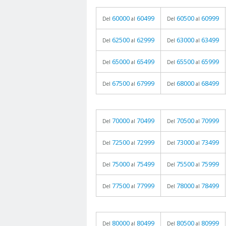
60000
60499
60500
60999
Del
al
Del
al
62500
62999
63000
63499
Del
al
Del
al
65000
65499
65500
65999
Del
al
Del
al
67500
67999
68000
68499
Del
al
Del
al
70000
70499
70500
70999
Del
al
Del
al
72500
72999
73000
73499
Del
al
Del
al
75000
75499
75500
75999
Del
al
Del
al
77500
77999
78000
78499
Del
al
Del
al
80000
80499
80500
80999
Del
al
Del
al