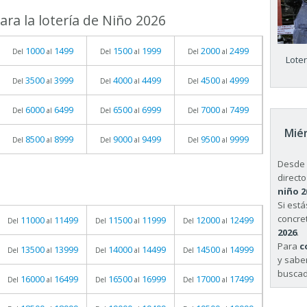
ra la lotería de Niño 2026
1000
1499
1500
1999
2000
2499
Del
al
Del
al
Del
al
Lote
3500
3999
4000
4499
4500
4999
Del
al
Del
al
Del
al
6000
6499
6500
6999
7000
7499
Del
al
Del
al
Del
al
Miér
8500
8999
9000
9499
9500
9999
Del
al
Del
al
Del
al
Desde 
directo
niño 2
Si est
concret
11000
11499
11500
11999
12000
12499
Del
al
Del
al
Del
al
2026
.
Para
c
13500
13999
14000
14499
14500
14999
Del
al
Del
al
Del
al
y sabe
buscad
16000
16499
16500
16999
17000
17499
Del
al
Del
al
Del
al