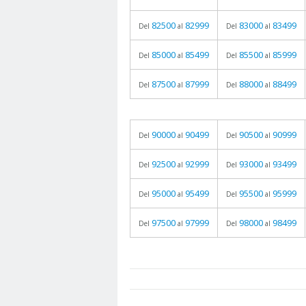
82500
82999
83000
83499
Del
al
Del
al
85000
85499
85500
85999
Del
al
Del
al
87500
87999
88000
88499
Del
al
Del
al
90000
90499
90500
90999
Del
al
Del
al
92500
92999
93000
93499
Del
al
Del
al
95000
95499
95500
95999
Del
al
Del
al
97500
97999
98000
98499
Del
al
Del
al
prueba
05.06.2026 - 11:05