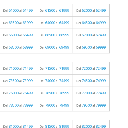
61000
61499
61500
61999
62000
62499
Del
al
Del
al
Del
al
63500
63999
64000
64499
64500
64999
Del
al
Del
al
Del
al
66000
66499
66500
66999
67000
67499
Del
al
Del
al
Del
al
68500
68999
69000
69499
69500
69999
Del
al
Del
al
Del
al
71000
71499
71500
71999
72000
72499
Del
al
Del
al
Del
al
73500
73999
74000
74499
74500
74999
Del
al
Del
al
Del
al
76000
76499
76500
76999
77000
77499
Del
al
Del
al
Del
al
78500
78999
79000
79499
79500
79999
Del
al
Del
al
Del
al
81000
81499
81500
81999
82000
82499
Del
al
Del
al
Del
al