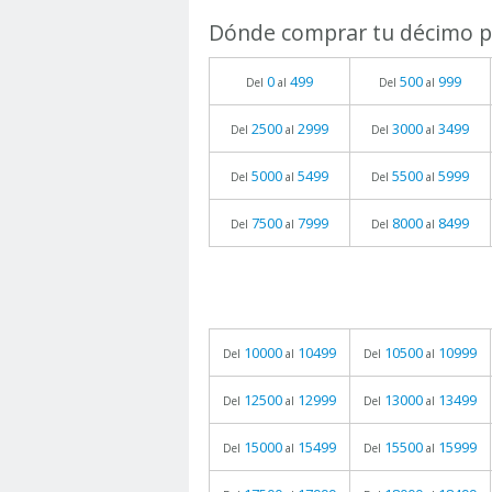
Dónde comprar tu décimo pa
0
499
500
999
Del
al
Del
al
2500
2999
3000
3499
Del
al
Del
al
5000
5499
5500
5999
Del
al
Del
al
7500
7999
8000
8499
Del
al
Del
al
10000
10499
10500
10999
Del
al
Del
al
12500
12999
13000
13499
Del
al
Del
al
15000
15499
15500
15999
Del
al
Del
al