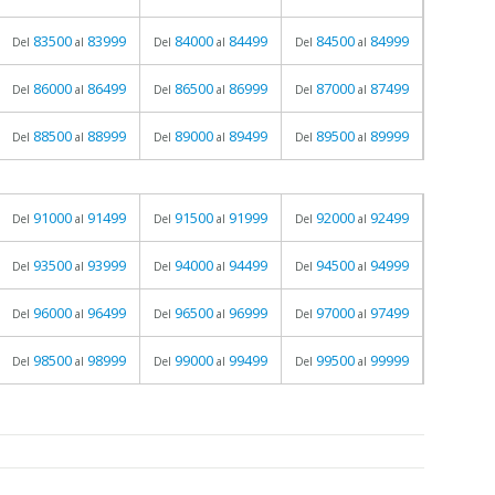
83500
83999
84000
84499
84500
84999
Del
al
Del
al
Del
al
86000
86499
86500
86999
87000
87499
Del
al
Del
al
Del
al
88500
88999
89000
89499
89500
89999
Del
al
Del
al
Del
al
91000
91499
91500
91999
92000
92499
Del
al
Del
al
Del
al
93500
93999
94000
94499
94500
94999
Del
al
Del
al
Del
al
96000
96499
96500
96999
97000
97499
Del
al
Del
al
Del
al
98500
98999
99000
99499
99500
99999
Del
al
Del
al
Del
al