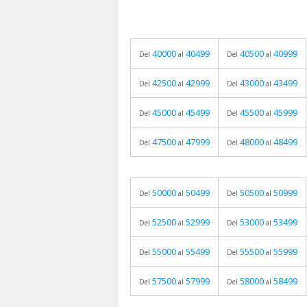
40000
40499
40500
40999
Del
al
Del
al
42500
42999
43000
43499
Del
al
Del
al
45000
45499
45500
45999
Del
al
Del
al
47500
47999
48000
48499
Del
al
Del
al
50000
50499
50500
50999
Del
al
Del
al
52500
52999
53000
53499
Del
al
Del
al
55000
55499
55500
55999
Del
al
Del
al
57500
57999
58000
58499
Del
al
Del
al