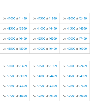
41000
41499
41500
41999
42000
42499
Del
al
Del
al
Del
al
43500
43999
44000
44499
44500
44999
Del
al
Del
al
Del
al
46000
46499
46500
46999
47000
47499
Del
al
Del
al
Del
al
48500
48999
49000
49499
49500
49999
Del
al
Del
al
Del
al
51000
51499
51500
51999
52000
52499
Del
al
Del
al
Del
al
53500
53999
54000
54499
54500
54999
Del
al
Del
al
Del
al
56000
56499
56500
56999
57000
57499
Del
al
Del
al
Del
al
58500
58999
59000
59499
59500
59999
Del
al
Del
al
Del
al