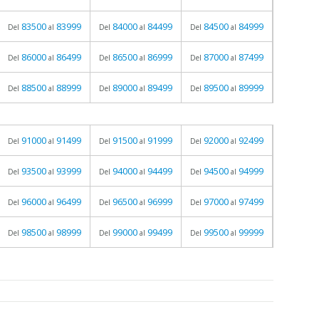
83500
83999
84000
84499
84500
84999
Del
al
Del
al
Del
al
86000
86499
86500
86999
87000
87499
Del
al
Del
al
Del
al
88500
88999
89000
89499
89500
89999
Del
al
Del
al
Del
al
91000
91499
91500
91999
92000
92499
Del
al
Del
al
Del
al
93500
93999
94000
94499
94500
94999
Del
al
Del
al
Del
al
96000
96499
96500
96999
97000
97499
Del
al
Del
al
Del
al
98500
98999
99000
99499
99500
99999
Del
al
Del
al
Del
al