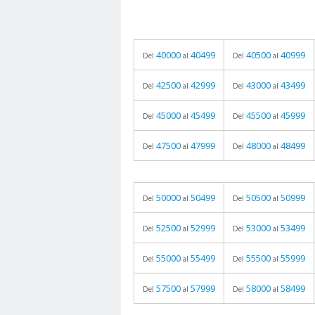
40000
40499
40500
40999
Del
al
Del
al
42500
42999
43000
43499
Del
al
Del
al
45000
45499
45500
45999
Del
al
Del
al
47500
47999
48000
48499
Del
al
Del
al
50000
50499
50500
50999
Del
al
Del
al
52500
52999
53000
53499
Del
al
Del
al
55000
55499
55500
55999
Del
al
Del
al
57500
57999
58000
58499
Del
al
Del
al