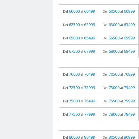
60000
60499
60500
60999
Del
al
Del
al
62500
62999
63000
63499
Del
al
Del
al
65000
65499
65500
65999
Del
al
Del
al
67500
67999
68000
68499
Del
al
Del
al
70000
70499
70500
70999
Del
al
Del
al
72500
72999
73000
73499
Del
al
Del
al
75000
75499
75500
75999
Del
al
Del
al
77500
77999
78000
78499
Del
al
Del
al
80000
80499
80500
80999
Del
al
Del
al