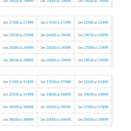
18500
18999
19000
19499
19500
19999
Del
al
Del
al
Del
al
21000
21499
21500
21999
22000
22499
Del
al
Del
al
Del
al
23500
23999
24000
24499
24500
24999
Del
al
Del
al
Del
al
26000
26499
26500
26999
27000
27499
Del
al
Del
al
Del
al
28500
28999
29000
29499
29500
29999
Del
al
Del
al
Del
al
31000
31499
31500
31999
32000
32499
Del
al
Del
al
Del
al
33500
33999
34000
34499
34500
34999
Del
al
Del
al
Del
al
36000
36499
36500
36999
37000
37499
Del
al
Del
al
Del
al
38500
38999
39000
39499
39500
39999
Del
al
Del
al
Del
al