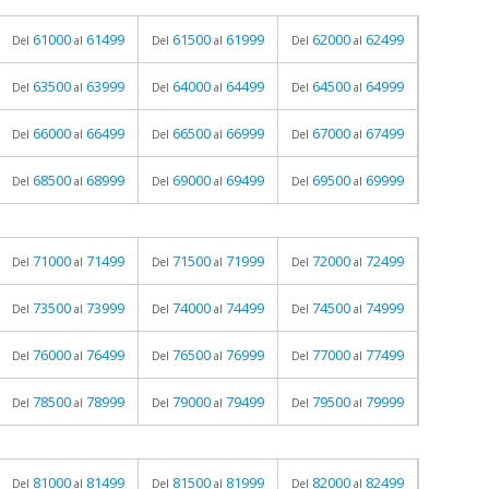
61000
61499
61500
61999
62000
62499
Del
al
Del
al
Del
al
63500
63999
64000
64499
64500
64999
Del
al
Del
al
Del
al
66000
66499
66500
66999
67000
67499
Del
al
Del
al
Del
al
68500
68999
69000
69499
69500
69999
Del
al
Del
al
Del
al
71000
71499
71500
71999
72000
72499
Del
al
Del
al
Del
al
73500
73999
74000
74499
74500
74999
Del
al
Del
al
Del
al
76000
76499
76500
76999
77000
77499
Del
al
Del
al
Del
al
78500
78999
79000
79499
79500
79999
Del
al
Del
al
Del
al
81000
81499
81500
81999
82000
82499
Del
al
Del
al
Del
al