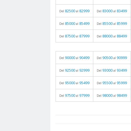
82500
82999
83000
83499
Del
al
Del
al
85000
85499
85500
85999
Del
al
Del
al
87500
87999
88000
88499
Del
al
Del
al
90000
90499
90500
90999
Del
al
Del
al
92500
92999
93000
93499
Del
al
Del
al
95000
95499
95500
95999
Del
al
Del
al
97500
97999
98000
98499
Del
al
Del
al
prueba
05.06.2026 - 11:05