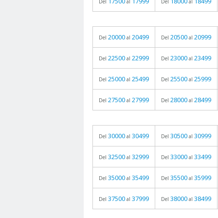
17500
17999
18000
18499
Del
al
Del
al
20000
20499
20500
20999
Del
al
Del
al
22500
22999
23000
23499
Del
al
Del
al
25000
25499
25500
25999
Del
al
Del
al
27500
27999
28000
28499
Del
al
Del
al
30000
30499
30500
30999
Del
al
Del
al
32500
32999
33000
33499
Del
al
Del
al
35000
35499
35500
35999
Del
al
Del
al
37500
37999
38000
38499
Del
al
Del
al