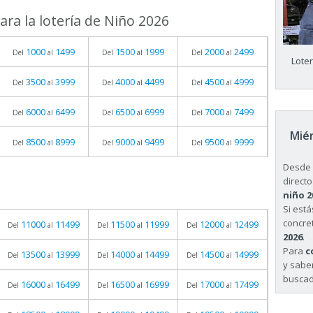
ra la lotería de Niño 2026
1000
1499
1500
1999
2000
2499
Del
al
Del
al
Del
al
Lote
3500
3999
4000
4499
4500
4999
Del
al
Del
al
Del
al
6000
6499
6500
6999
7000
7499
Del
al
Del
al
Del
al
Miér
8500
8999
9000
9499
9500
9999
Del
al
Del
al
Del
al
Desde 
directo
niño 2
Si est
concret
11000
11499
11500
11999
12000
12499
Del
al
Del
al
Del
al
2026
.
Para
c
13500
13999
14000
14499
14500
14999
Del
al
Del
al
Del
al
y sabe
buscad
16000
16499
16500
16999
17000
17499
Del
al
Del
al
Del
al