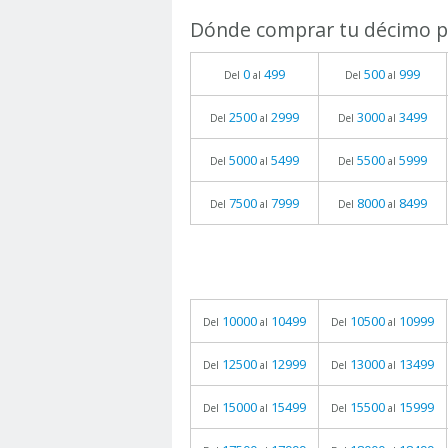
Dónde comprar tu décimo pa
0
499
500
999
Del
al
Del
al
2500
2999
3000
3499
Del
al
Del
al
5000
5499
5500
5999
Del
al
Del
al
7500
7999
8000
8499
Del
al
Del
al
10000
10499
10500
10999
Del
al
Del
al
12500
12999
13000
13499
Del
al
Del
al
15000
15499
15500
15999
Del
al
Del
al