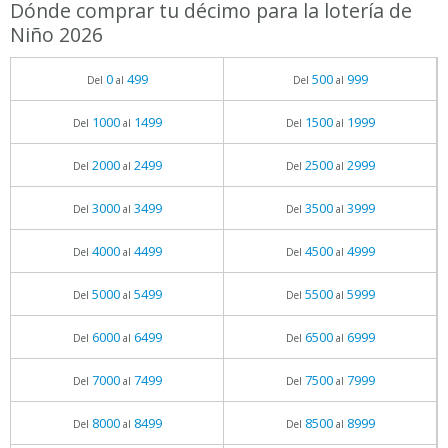
Dónde comprar tu décimo para la lotería de
Niño 2026
0
499
500
999
Del
al
Del
al
1000
1499
1500
1999
Del
al
Del
al
2000
2499
2500
2999
Del
al
Del
al
3000
3499
3500
3999
Del
al
Del
al
4000
4499
4500
4999
Del
al
Del
al
5000
5499
5500
5999
Del
al
Del
al
6000
6499
6500
6999
Del
al
Del
al
7000
7499
7500
7999
Del
al
Del
al
8000
8499
8500
8999
Del
al
Del
al