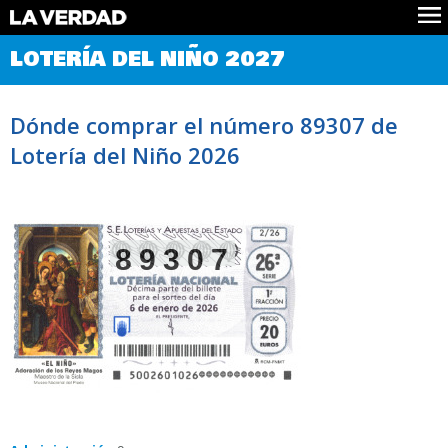
Comprobar Loteria del Niño
LOTERÍA DEL NIÑO 2027
Premios
Localizar números
Dónde comprar el número 89307 de
Noticias
Lotería del Niño 2026
Datos
Historia
Lotería de Navidad
89307