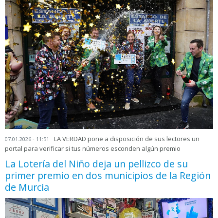
LA VERDAD pone a disposición de sus lectores un
07.01.2026 - 11:51
portal para verificar si tus números esconden algún premio
La Lotería del Niño deja un pellizco de su
primer premio en dos municipios de la Región
de Murcia