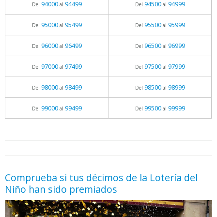
94000
94499
94500
94999
Del
al
Del
al
95000
95499
95500
95999
Del
al
Del
al
96000
96499
96500
96999
Del
al
Del
al
97000
97499
97500
97999
Del
al
Del
al
98000
98499
98500
98999
Del
al
Del
al
99000
99499
99500
99999
Del
al
Del
al
05.06.2026 - 11:05
prueba
Comprueba si tus décimos de la Lotería del
Niño han sido premiados