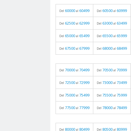
60000
60499
60500
60999
Del
al
Del
al
62500
62999
63000
63499
Del
al
Del
al
65000
65499
65500
65999
Del
al
Del
al
67500
67999
68000
68499
Del
al
Del
al
70000
70499
70500
70999
Del
al
Del
al
72500
72999
73000
73499
Del
al
Del
al
75000
75499
75500
75999
Del
al
Del
al
77500
77999
78000
78499
Del
al
Del
al
80000
80499
80500
80999
Del
al
Del
al