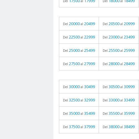
17500
17999
18000
18499
Del
al
Del
al
20000
20499
20500
20999
Del
al
Del
al
22500
22999
23000
23499
Del
al
Del
al
25000
25499
25500
25999
Del
al
Del
al
27500
27999
28000
28499
Del
al
Del
al
30000
30499
30500
30999
Del
al
Del
al
32500
32999
33000
33499
Del
al
Del
al
35000
35499
35500
35999
Del
al
Del
al
37500
37999
38000
38499
Del
al
Del
al