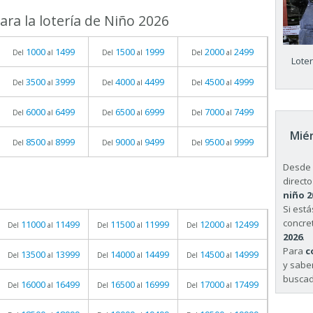
ra la lotería de Niño 2026
1000
1499
1500
1999
2000
2499
Del
al
Del
al
Del
al
Lote
3500
3999
4000
4499
4500
4999
Del
al
Del
al
Del
al
6000
6499
6500
6999
7000
7499
Del
al
Del
al
Del
al
Miér
8500
8999
9000
9499
9500
9999
Del
al
Del
al
Del
al
Desde 
directo
niño 2
Si est
concret
11000
11499
11500
11999
12000
12499
Del
al
Del
al
Del
al
2026
.
Para
c
13500
13999
14000
14499
14500
14999
Del
al
Del
al
Del
al
y sabe
buscad
16000
16499
16500
16999
17000
17499
Del
al
Del
al
Del
al