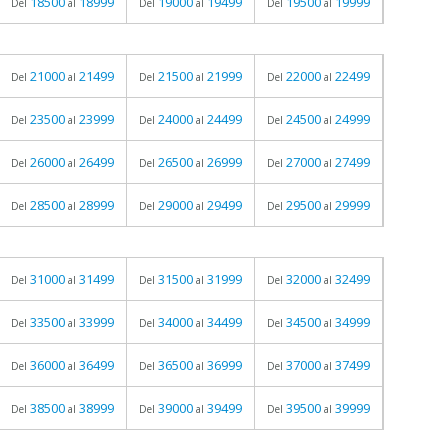
18500
18999
19000
19499
19500
19999
Del
al
Del
al
Del
al
21000
21499
21500
21999
22000
22499
Del
al
Del
al
Del
al
23500
23999
24000
24499
24500
24999
Del
al
Del
al
Del
al
26000
26499
26500
26999
27000
27499
Del
al
Del
al
Del
al
28500
28999
29000
29499
29500
29999
Del
al
Del
al
Del
al
31000
31499
31500
31999
32000
32499
Del
al
Del
al
Del
al
33500
33999
34000
34499
34500
34999
Del
al
Del
al
Del
al
36000
36499
36500
36999
37000
37499
Del
al
Del
al
Del
al
38500
38999
39000
39499
39500
39999
Del
al
Del
al
Del
al