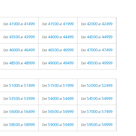
41000
41499
41500
41999
42000
42499
Del
al
Del
al
Del
al
43500
43999
44000
44499
44500
44999
Del
al
Del
al
Del
al
46000
46499
46500
46999
47000
47499
Del
al
Del
al
Del
al
48500
48999
49000
49499
49500
49999
Del
al
Del
al
Del
al
51000
51499
51500
51999
52000
52499
Del
al
Del
al
Del
al
53500
53999
54000
54499
54500
54999
Del
al
Del
al
Del
al
56000
56499
56500
56999
57000
57499
Del
al
Del
al
Del
al
58500
58999
59000
59499
59500
59999
Del
al
Del
al
Del
al