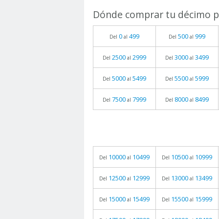
Dónde comprar tu décimo pa
0
499
500
999
Del
al
Del
al
2500
2999
3000
3499
Del
al
Del
al
5000
5499
5500
5999
Del
al
Del
al
7500
7999
8000
8499
Del
al
Del
al
10000
10499
10500
10999
Del
al
Del
al
12500
12999
13000
13499
Del
al
Del
al
15000
15499
15500
15999
Del
al
Del
al