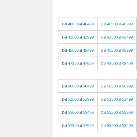
40000
40499
40500
40999
Del
al
Del
al
42500
42999
43000
43499
Del
al
Del
al
45000
45499
45500
45999
Del
al
Del
al
47500
47999
48000
48499
Del
al
Del
al
50000
50499
50500
50999
Del
al
Del
al
52500
52999
53000
53499
Del
al
Del
al
55000
55499
55500
55999
Del
al
Del
al
57500
57999
58000
58499
Del
al
Del
al