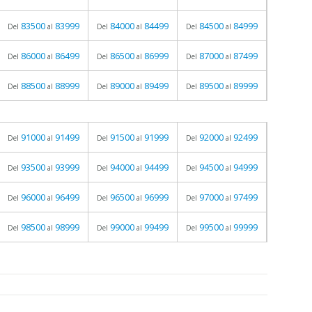
83500
83999
84000
84499
84500
84999
Del
al
Del
al
Del
al
86000
86499
86500
86999
87000
87499
Del
al
Del
al
Del
al
88500
88999
89000
89499
89500
89999
Del
al
Del
al
Del
al
91000
91499
91500
91999
92000
92499
Del
al
Del
al
Del
al
93500
93999
94000
94499
94500
94999
Del
al
Del
al
Del
al
96000
96499
96500
96999
97000
97499
Del
al
Del
al
Del
al
98500
98999
99000
99499
99500
99999
Del
al
Del
al
Del
al