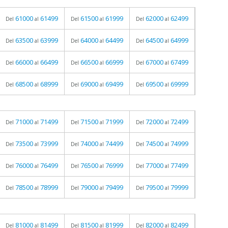
61000
61499
61500
61999
62000
62499
Del
al
Del
al
Del
al
63500
63999
64000
64499
64500
64999
Del
al
Del
al
Del
al
66000
66499
66500
66999
67000
67499
Del
al
Del
al
Del
al
68500
68999
69000
69499
69500
69999
Del
al
Del
al
Del
al
71000
71499
71500
71999
72000
72499
Del
al
Del
al
Del
al
73500
73999
74000
74499
74500
74999
Del
al
Del
al
Del
al
76000
76499
76500
76999
77000
77499
Del
al
Del
al
Del
al
78500
78999
79000
79499
79500
79999
Del
al
Del
al
Del
al
81000
81499
81500
81999
82000
82499
Del
al
Del
al
Del
al