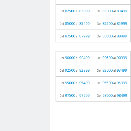
82500
82999
83000
83499
Del
al
Del
al
85000
85499
85500
85999
Del
al
Del
al
87500
87999
88000
88499
Del
al
Del
al
90000
90499
90500
90999
Del
al
Del
al
92500
92999
93000
93499
Del
al
Del
al
95000
95499
95500
95999
Del
al
Del
al
97500
97999
98000
98499
Del
al
Del
al
prueba
05.06.2026 - 11:05