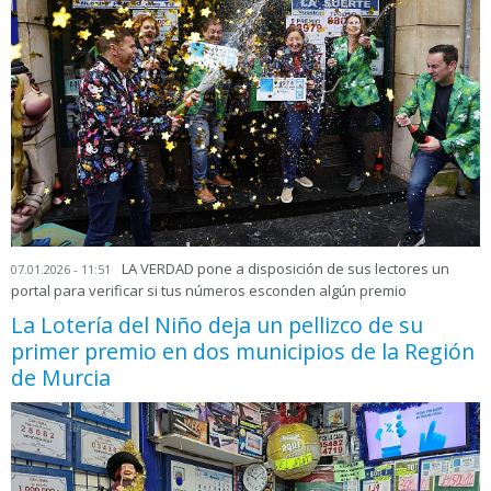
LA VERDAD pone a disposición de sus lectores un
07.01.2026 - 11:51
portal para verificar si tus números esconden algún premio
La Lotería del Niño deja un pellizco de su
primer premio en dos municipios de la Región
de Murcia