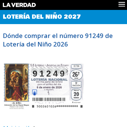
Comprobar Loteria del Niño
LOTERÍA DEL NIÑO 2027
Premios
Localizar números
Dónde comprar el número 91249 de
Noticias
Lotería del Niño 2026
Datos
Historia
Lotería de Navidad
91249