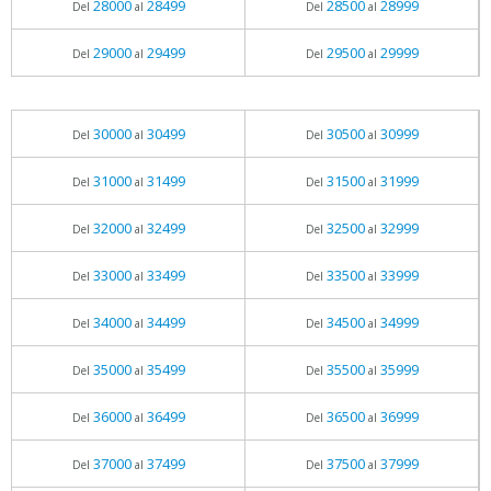
28000
28499
28500
28999
Del
al
Del
al
29000
29499
29500
29999
Del
al
Del
al
30000
30499
30500
30999
Del
al
Del
al
31000
31499
31500
31999
Del
al
Del
al
32000
32499
32500
32999
Del
al
Del
al
33000
33499
33500
33999
Del
al
Del
al
34000
34499
34500
34999
Del
al
Del
al
35000
35499
35500
35999
Del
al
Del
al
36000
36499
36500
36999
Del
al
Del
al
37000
37499
37500
37999
Del
al
Del
al