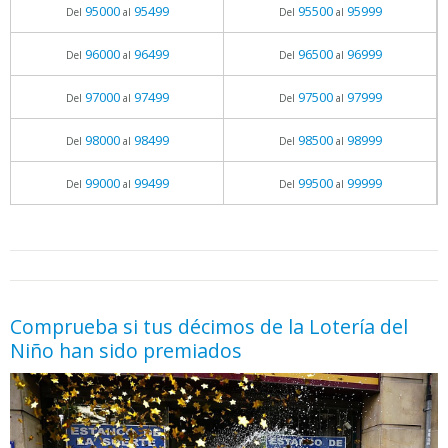
95000
95499
95500
95999
Del
al
Del
al
96000
96499
96500
96999
Del
al
Del
al
97000
97499
97500
97999
Del
al
Del
al
98000
98499
98500
98999
Del
al
Del
al
99000
99499
99500
99999
Del
al
Del
al
05.06.2026 - 11:05
prueba
Comprueba si tus décimos de la Lotería del
Niño han sido premiados