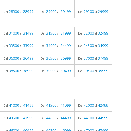
28500
28999
29000
29499
29500
29999
Del
al
Del
al
Del
al
31000
31499
31500
31999
32000
32499
Del
al
Del
al
Del
al
33500
33999
34000
34499
34500
34999
Del
al
Del
al
Del
al
36000
36499
36500
36999
37000
37499
Del
al
Del
al
Del
al
38500
38999
39000
39499
39500
39999
Del
al
Del
al
Del
al
41000
41499
41500
41999
42000
42499
Del
al
Del
al
Del
al
43500
43999
44000
44499
44500
44999
Del
al
Del
al
Del
al
46000
46499
46500
46999
47000
47499
Del
al
Del
al
Del
al