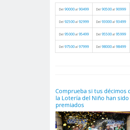
90000
90499
90500
90999
Del
al
Del
al
92500
92999
93000
93499
Del
al
Del
al
95000
95499
95500
95999
Del
al
Del
al
97500
97999
98000
98499
Del
al
Del
al
prueba
05.06.2026 - 11:05
Comprueba si tus décimos 
la Lotería del Niño han sido
premiados