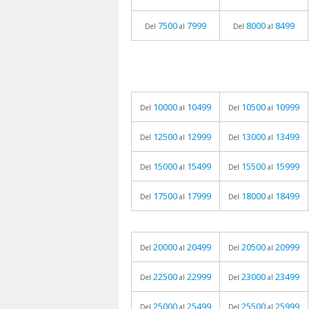
7500
7999
8000
8499
Del
al
Del
al
10000
10499
10500
10999
Del
al
Del
al
12500
12999
13000
13499
Del
al
Del
al
15000
15499
15500
15999
Del
al
Del
al
17500
17999
18000
18499
Del
al
Del
al
20000
20499
20500
20999
Del
al
Del
al
22500
22999
23000
23499
Del
al
Del
al
25000
25499
25500
25999
Del
al
Del
al