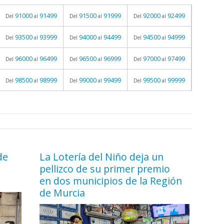
91000
91499
91500
91999
92000
92499
Del
al
Del
al
Del
al
93500
93999
94000
94499
94500
94999
Del
al
Del
al
Del
al
96000
96499
96500
96999
97000
97499
Del
al
Del
al
Del
al
98500
98999
99000
99499
99500
99999
Del
al
Del
al
Del
al
de
La Lotería del Niño deja un
pellizco de su primer premio
en dos municipios de la Región
de Murcia