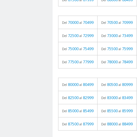
Del
al
Del
al
70000
70499
70500
70999
Del
al
Del
al
72500
72999
73000
73499
Del
al
Del
al
75000
75499
75500
75999
Del
al
Del
al
77500
77999
78000
78499
Del
al
Del
al
80000
80499
80500
80999
Del
al
Del
al
82500
82999
83000
83499
Del
al
Del
al
85000
85499
85500
85999
Del
al
Del
al
87500
87999
88000
88499
Del
al
Del
al