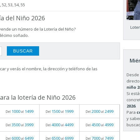
, 52, 53, 54, 55
ía del Niño 2026
Lote
vende un número de la Lotería del Niño?
 décimo soñado.
Miér
ar y verás el nombre, la dirección y teléfono de las
Desde 
directo
niño 2
Si est
ra la lotería de Niño 2026
concret
2026
.
1000
1499
1500
1999
2000
2499
Para
c
Del
al
Del
al
Del
al
y sabe
buscad
3500
3999
4000
4499
4500
4999
Del
al
Del
al
Del
al
6000
6499
6500
6999
7000
7499
Del
al
Del
al
Del
al