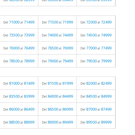
Del
al
Del
al
Del
al
71000
71499
71500
71999
72000
72499
Del
al
Del
al
Del
al
73500
73999
74000
74499
74500
74999
Del
al
Del
al
Del
al
76000
76499
76500
76999
77000
77499
Del
al
Del
al
Del
al
78500
78999
79000
79499
79500
79999
Del
al
Del
al
Del
al
81000
81499
81500
81999
82000
82499
Del
al
Del
al
Del
al
83500
83999
84000
84499
84500
84999
Del
al
Del
al
Del
al
86000
86499
86500
86999
87000
87499
Del
al
Del
al
Del
al
88500
88999
89000
89499
89500
89999
Del
al
Del
al
Del
al