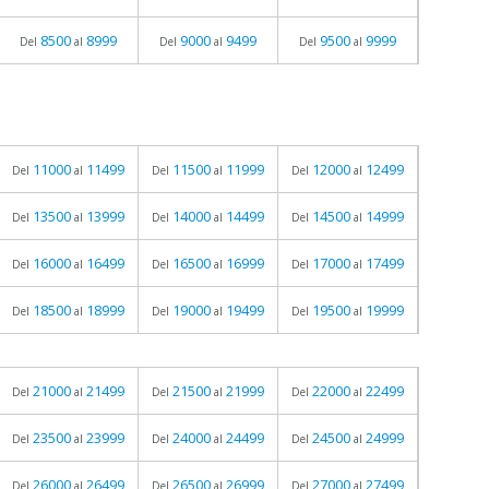
8500
8999
9000
9499
9500
9999
Del
al
Del
al
Del
al
11000
11499
11500
11999
12000
12499
Del
al
Del
al
Del
al
13500
13999
14000
14499
14500
14999
Del
al
Del
al
Del
al
16000
16499
16500
16999
17000
17499
Del
al
Del
al
Del
al
18500
18999
19000
19499
19500
19999
Del
al
Del
al
Del
al
21000
21499
21500
21999
22000
22499
Del
al
Del
al
Del
al
23500
23999
24000
24499
24500
24999
Del
al
Del
al
Del
al
26000
26499
26500
26999
27000
27499
Del
al
Del
al
Del
al