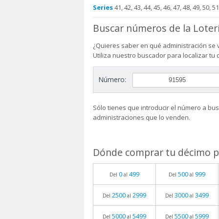
Series
41, 42, 43, 44, 45, 46, 47, 48, 49, 50, 51
Buscar números de la Loter
¿Quieres saber en qué administración se 
Utiliza nuestro buscador para localizar tu
Número:
Sólo tienes que introducir el número a busc
administraciones que lo venden.
Dónde comprar tu décimo pa
0
499
500
999
Del
al
Del
al
2500
2999
3000
3499
Del
al
Del
al
5000
5499
5500
5999
Del
al
Del
al