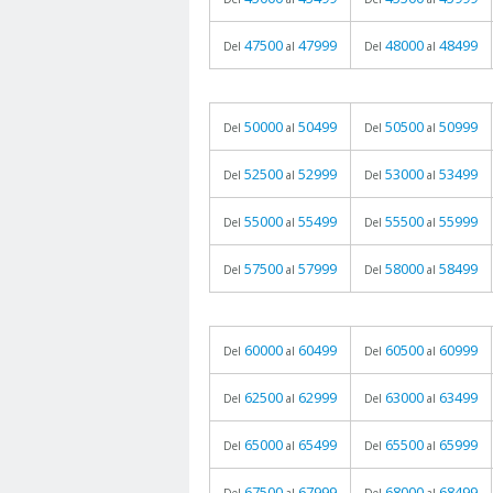
47500
47999
48000
48499
Del
al
Del
al
50000
50499
50500
50999
Del
al
Del
al
52500
52999
53000
53499
Del
al
Del
al
55000
55499
55500
55999
Del
al
Del
al
57500
57999
58000
58499
Del
al
Del
al
60000
60499
60500
60999
Del
al
Del
al
62500
62999
63000
63499
Del
al
Del
al
65000
65499
65500
65999
Del
al
Del
al
67500
67999
68000
68499