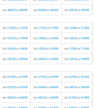
48500
48999
49000
49499
49500
49999
Del
al
Del
al
Del
al
51000
51499
51500
51999
52000
52499
Del
al
Del
al
Del
al
53500
53999
54000
54499
54500
54999
Del
al
Del
al
Del
al
56000
56499
56500
56999
57000
57499
Del
al
Del
al
Del
al
58500
58999
59000
59499
59500
59999
Del
al
Del
al
Del
al
61000
61499
61500
61999
62000
62499
Del
al
Del
al
Del
al
63500
63999
64000
64499
64500
64999
Del
al
Del
al
Del
al
66000
66499
66500
66999
67000
67499
Del
al
Del
al
Del
al
68500
68999
69000
69499
69500
69999