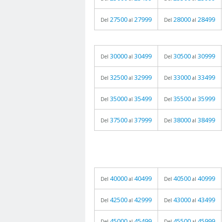
27500
27999
28000
28499
Del
al
Del
al
30000
30499
30500
30999
Del
al
Del
al
32500
32999
33000
33499
Del
al
Del
al
35000
35499
35500
35999
Del
al
Del
al
37500
37999
38000
38499
Del
al
Del
al
40000
40499
40500
40999
Del
al
Del
al
42500
42999
43000
43499
Del
al
Del
al
45000
45499
45500
45999
Del
al
Del
al