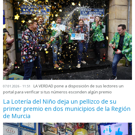
LA VERDAD pone a disposición de sus lectores un
07.01.2026 - 11:51
portal para verificar si tus números esconden algún premio
La Lotería del Niño deja un pellizco de su
primer premio en dos municipios de la Región
de Murcia