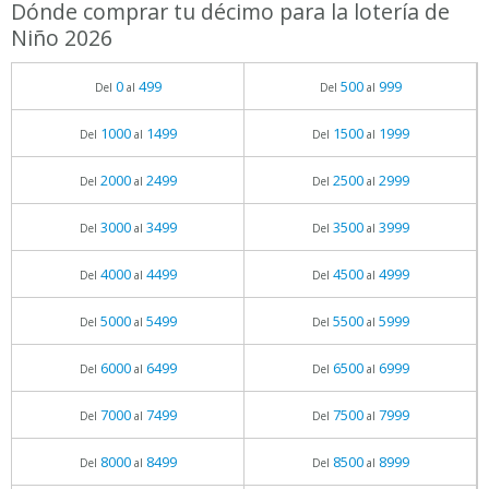
Dónde comprar tu décimo para la lotería de
Niño 2026
0
499
500
999
Del
al
Del
al
1000
1499
1500
1999
Del
al
Del
al
2000
2499
2500
2999
Del
al
Del
al
3000
3499
3500
3999
Del
al
Del
al
4000
4499
4500
4999
Del
al
Del
al
5000
5499
5500
5999
Del
al
Del
al
6000
6499
6500
6999
Del
al
Del
al
7000
7499
7500
7999
Del
al
Del
al
8000
8499
8500
8999
Del
al
Del
al