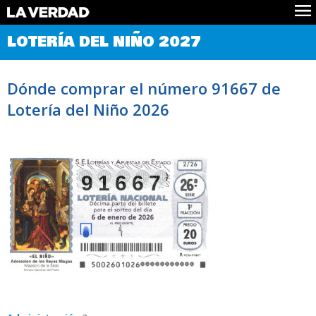
Comprobar Loteria del Niño
LOTERÍA DEL NIÑO 2027
Premios
Localizar números
Dónde comprar el número 91667 de
Noticias
Lotería del Niño 2026
Datos
Historia
Lotería de Navidad
91667