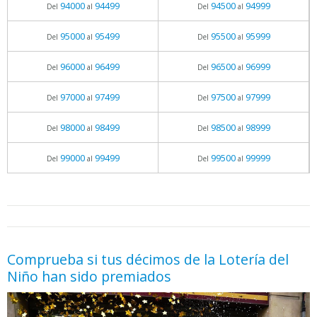
94000
94499
94500
94999
Del
al
Del
al
95000
95499
95500
95999
Del
al
Del
al
96000
96499
96500
96999
Del
al
Del
al
97000
97499
97500
97999
Del
al
Del
al
98000
98499
98500
98999
Del
al
Del
al
99000
99499
99500
99999
Del
al
Del
al
05.06.2026 - 11:05
prueba
Comprueba si tus décimos de la Lotería del
Niño han sido premiados