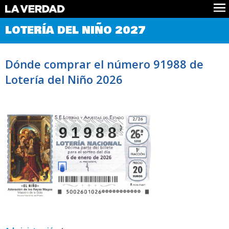
Comprobar Loteria del Niño
LOTERÍA DEL NIÑO 2027
Premios
Localizar números
Dónde comprar el número 91988 de
Noticias
Lotería del Niño 2026
Datos
Historia
Lotería de Navidad
91988