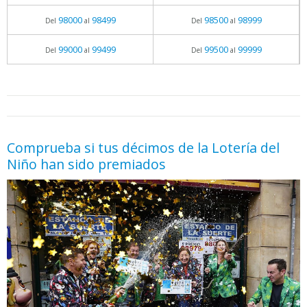
98000
98499
98500
98999
Del
al
Del
al
99000
99499
99500
99999
Del
al
Del
al
05.06.2026 - 11:05
prueba
Comprueba si tus décimos de la Lotería del
Niño han sido premiados