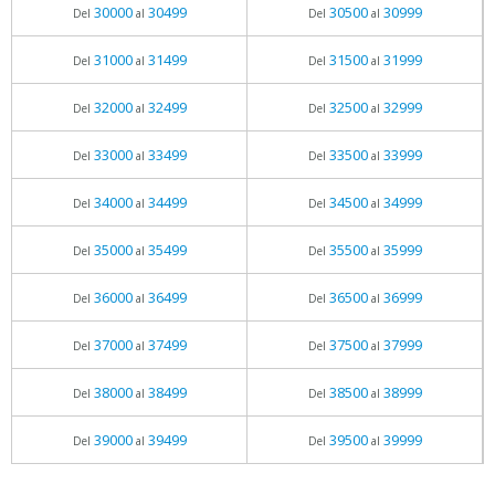
30000
30499
30500
30999
Del
al
Del
al
31000
31499
31500
31999
Del
al
Del
al
32000
32499
32500
32999
Del
al
Del
al
33000
33499
33500
33999
Del
al
Del
al
34000
34499
34500
34999
Del
al
Del
al
35000
35499
35500
35999
Del
al
Del
al
36000
36499
36500
36999
Del
al
Del
al
37000
37499
37500
37999
Del
al
Del
al
38000
38499
38500
38999
Del
al
Del
al
39000
39499
39500
39999
Del
al
Del
al