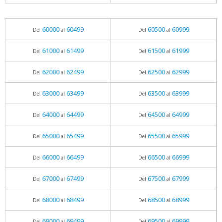
60000
60499
60500
60999
Del
al
Del
al
61000
61499
61500
61999
Del
al
Del
al
62000
62499
62500
62999
Del
al
Del
al
63000
63499
63500
63999
Del
al
Del
al
64000
64499
64500
64999
Del
al
Del
al
65000
65499
65500
65999
Del
al
Del
al
66000
66499
66500
66999
Del
al
Del
al
67000
67499
67500
67999
Del
al
Del
al
68000
68499
68500
68999
Del
al
Del
al
69000
69499
69500
69999
Del
al
Del
al