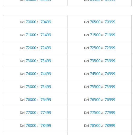
70000
70499
70500
70999
Del
al
Del
al
71000
71499
71500
71999
Del
al
Del
al
72000
72499
72500
72999
Del
al
Del
al
73000
73499
73500
73999
Del
al
Del
al
74000
74499
74500
74999
Del
al
Del
al
75000
75499
75500
75999
Del
al
Del
al
76000
76499
76500
76999
Del
al
Del
al
77000
77499
77500
77999
Del
al
Del
al
78000
78499
78500
78999
Del
al
Del
al