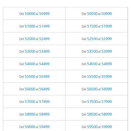
50000
50499
50500
50999
Del
al
Del
al
51000
51499
51500
51999
Del
al
Del
al
52000
52499
52500
52999
Del
al
Del
al
53000
53499
53500
53999
Del
al
Del
al
54000
54499
54500
54999
Del
al
Del
al
55000
55499
55500
55999
Del
al
Del
al
56000
56499
56500
56999
Del
al
Del
al
57000
57499
57500
57999
Del
al
Del
al
58000
58499
58500
58999
Del
al
Del
al
59000
59499
59500
59999
Del
al
Del
al