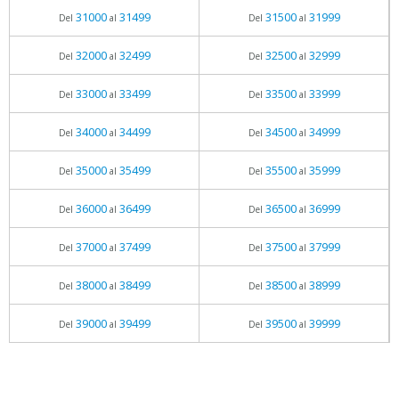
31000
31499
31500
31999
Del
al
Del
al
32000
32499
32500
32999
Del
al
Del
al
33000
33499
33500
33999
Del
al
Del
al
34000
34499
34500
34999
Del
al
Del
al
35000
35499
35500
35999
Del
al
Del
al
36000
36499
36500
36999
Del
al
Del
al
37000
37499
37500
37999
Del
al
Del
al
38000
38499
38500
38999
Del
al
Del
al
39000
39499
39500
39999
Del
al
Del
al