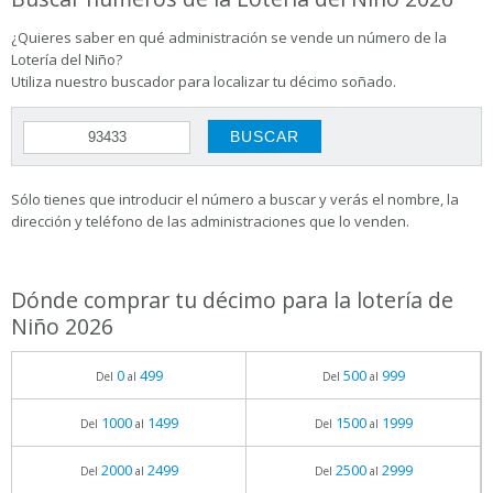
¿Quieres saber en qué administración se vende un número de la
Lotería del Niño?
Utiliza nuestro buscador para localizar tu décimo soñado.
Sólo tienes que introducir el número a buscar y verás el nombre, la
dirección y teléfono de las administraciones que lo venden.
Dónde comprar tu décimo para la lotería de
Niño 2026
0
499
500
999
Del
al
Del
al
1000
1499
1500
1999
Del
al
Del
al
2000
2499
2500
2999
Del
al
Del
al