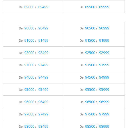
89000
89499
89500
89999
Del
al
Del
al
90000
90499
90500
90999
Del
al
Del
al
91000
91499
91500
91999
Del
al
Del
al
92000
92499
92500
92999
Del
al
Del
al
93000
93499
93500
93999
Del
al
Del
al
94000
94499
94500
94999
Del
al
Del
al
95000
95499
95500
95999
Del
al
Del
al
96000
96499
96500
96999
Del
al
Del
al
97000
97499
97500
97999
Del
al
Del
al
98000
98499
98500
98999
Del
al
Del
al