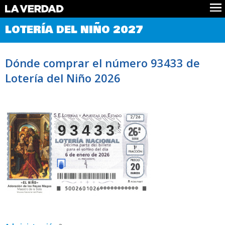
Comprobar Loteria del Niño
LOTERÍA DEL NIÑO 2027
Premios
Localizar números
Dónde comprar el número 93433 de
Noticias
Lotería del Niño 2026
Datos
Historia
Lotería de Navidad
93433