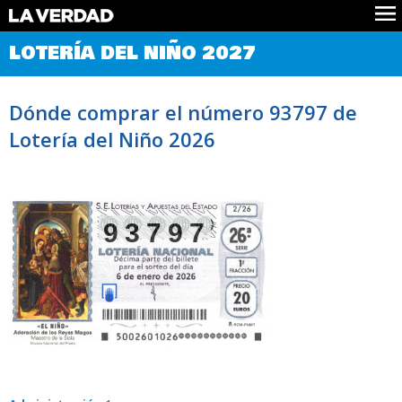
Comprobar Loteria del Niño
LOTERÍA DEL NIÑO 2027
Premios
Localizar números
Dónde comprar el número 93797 de
Noticias
Lotería del Niño 2026
Datos
Historia
Lotería de Navidad
93797