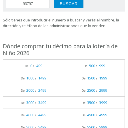
Sólo tienes que introducir el número a buscar y verás el nombre, la
dirección y teléfono de las administraciones que lo venden.
Dónde comprar tu décimo para la lotería de
Niño 2026
0
499
500
999
Del
al
Del
al
1000
1499
1500
1999
Del
al
Del
al
2000
2499
2500
2999
Del
al
Del
al
3000
3499
3500
3999
Del
al
Del
al
4000
4499
4500
4999
Del
al
Del
al
5000
5499
5500
5999
Del
al
Del
al