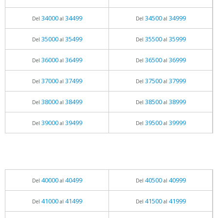
34000
34499
34500
34999
Del
al
Del
al
35000
35499
35500
35999
Del
al
Del
al
36000
36499
36500
36999
Del
al
Del
al
37000
37499
37500
37999
Del
al
Del
al
38000
38499
38500
38999
Del
al
Del
al
39000
39499
39500
39999
Del
al
Del
al
40000
40499
40500
40999
Del
al
Del
al
41000
41499
41500
41999
Del
al
Del
al