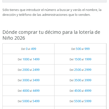
Sólo tienes que introducir el número a buscar y verás el nombre, la
dirección y teléfono de las administraciones que lo venden.
Dónde comprar tu décimo para la lotería de
Niño 2026
0
499
500
999
Del
al
Del
al
1000
1499
1500
1999
Del
al
Del
al
2000
2499
2500
2999
Del
al
Del
al
3000
3499
3500
3999
Del
al
Del
al
4000
4499
4500
4999
Del
al
Del
al
5000
5499
5500
5999
Del
al
Del
al