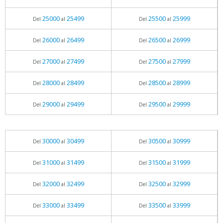
25000
25499
25500
25999
Del
al
Del
al
26000
26499
26500
26999
Del
al
Del
al
27000
27499
27500
27999
Del
al
Del
al
28000
28499
28500
28999
Del
al
Del
al
29000
29499
29500
29999
Del
al
Del
al
30000
30499
30500
30999
Del
al
Del
al
31000
31499
31500
31999
Del
al
Del
al
32000
32499
32500
32999
Del
al
Del
al
33000
33499
33500
33999
Del
al
Del
al