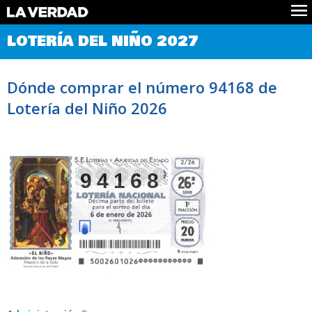
Comprobar Loteria del Niño
LOTERÍA DEL NIÑO 2027
Premios
Localizar números
Dónde comprar el número 94168 de
Noticias
Lotería del Niño 2026
Datos
Historia
Lotería de Navidad
94168