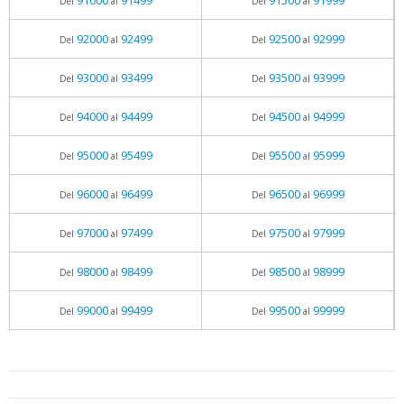
91000
91499
91500
91999
Del
al
Del
al
92000
92499
92500
92999
Del
al
Del
al
93000
93499
93500
93999
Del
al
Del
al
94000
94499
94500
94999
Del
al
Del
al
95000
95499
95500
95999
Del
al
Del
al
96000
96499
96500
96999
Del
al
Del
al
97000
97499
97500
97999
Del
al
Del
al
98000
98499
98500
98999
Del
al
Del
al
99000
99499
99500
99999
Del
al
Del
al
05.06.2026 - 11:05
prueba