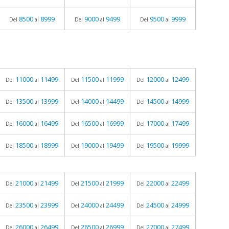
8500
8999
9000
9499
9500
9999
Del
al
Del
al
Del
al
11000
11499
11500
11999
12000
12499
Del
al
Del
al
Del
al
13500
13999
14000
14499
14500
14999
Del
al
Del
al
Del
al
16000
16499
16500
16999
17000
17499
Del
al
Del
al
Del
al
18500
18999
19000
19499
19500
19999
Del
al
Del
al
Del
al
21000
21499
21500
21999
22000
22499
Del
al
Del
al
Del
al
23500
23999
24000
24499
24500
24999
Del
al
Del
al
Del
al
26000
26499
26500
26999
27000
27499
Del
al
Del
al
Del
al