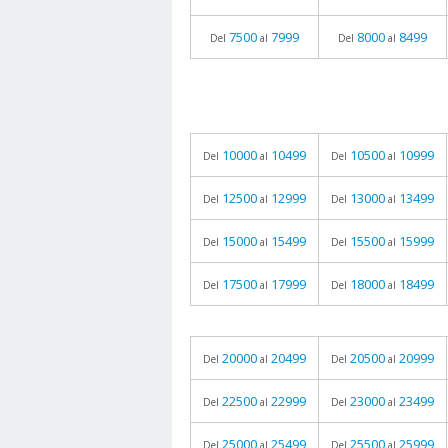
7500
7999
8000
8499
Del
al
Del
al
10000
10499
10500
10999
Del
al
Del
al
12500
12999
13000
13499
Del
al
Del
al
15000
15499
15500
15999
Del
al
Del
al
17500
17999
18000
18499
Del
al
Del
al
20000
20499
20500
20999
Del
al
Del
al
22500
22999
23000
23499
Del
al
Del
al
25000
25499
25500
25999
Del
al
Del
al