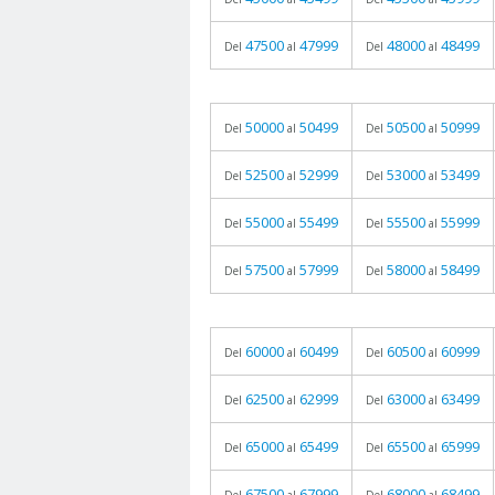
47500
47999
48000
48499
Del
al
Del
al
50000
50499
50500
50999
Del
al
Del
al
52500
52999
53000
53499
Del
al
Del
al
55000
55499
55500
55999
Del
al
Del
al
57500
57999
58000
58499
Del
al
Del
al
60000
60499
60500
60999
Del
al
Del
al
62500
62999
63000
63499
Del
al
Del
al
65000
65499
65500
65999
Del
al
Del
al
67500
67999
68000
68499