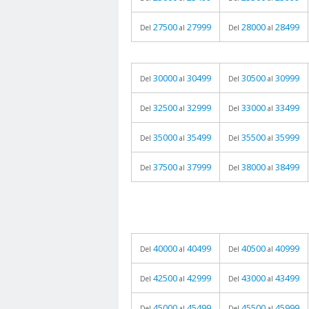
27500
27999
28000
28499
Del
al
Del
al
30000
30499
30500
30999
Del
al
Del
al
32500
32999
33000
33499
Del
al
Del
al
35000
35499
35500
35999
Del
al
Del
al
37500
37999
38000
38499
Del
al
Del
al
40000
40499
40500
40999
Del
al
Del
al
42500
42999
43000
43499
Del
al
Del
al
45000
45499
45500
45999
Del
al
Del
al