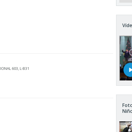
Víde
IONAL 603, L-B31
Foto
Niñ