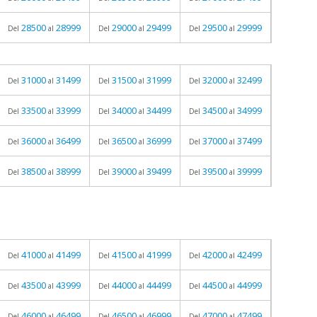
28500
28999
29000
29499
29500
29999
Del
al
Del
al
Del
al
31000
31499
31500
31999
32000
32499
Del
al
Del
al
Del
al
33500
33999
34000
34499
34500
34999
Del
al
Del
al
Del
al
36000
36499
36500
36999
37000
37499
Del
al
Del
al
Del
al
38500
38999
39000
39499
39500
39999
Del
al
Del
al
Del
al
41000
41499
41500
41999
42000
42499
Del
al
Del
al
Del
al
43500
43999
44000
44499
44500
44999
Del
al
Del
al
Del
al
46000
46499
46500
46999
47000
47499
Del
al
Del
al
Del
al