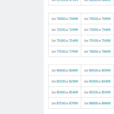
Del
al
Del
al
70000
70499
70500
70999
Del
al
Del
al
72500
72999
73000
73499
Del
al
Del
al
75000
75499
75500
75999
Del
al
Del
al
77500
77999
78000
78499
Del
al
Del
al
80000
80499
80500
80999
Del
al
Del
al
82500
82999
83000
83499
Del
al
Del
al
85000
85499
85500
85999
Del
al
Del
al
87500
87999
88000
88499
Del
al
Del
al