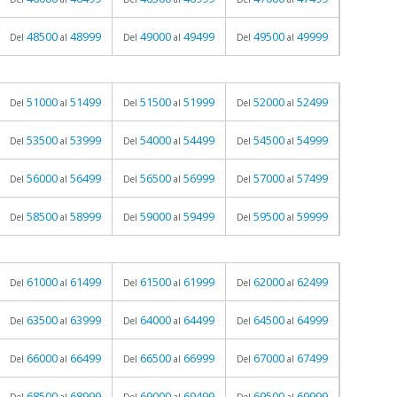
48500
48999
49000
49499
49500
49999
Del
al
Del
al
Del
al
51000
51499
51500
51999
52000
52499
Del
al
Del
al
Del
al
53500
53999
54000
54499
54500
54999
Del
al
Del
al
Del
al
56000
56499
56500
56999
57000
57499
Del
al
Del
al
Del
al
58500
58999
59000
59499
59500
59999
Del
al
Del
al
Del
al
61000
61499
61500
61999
62000
62499
Del
al
Del
al
Del
al
63500
63999
64000
64499
64500
64999
Del
al
Del
al
Del
al
66000
66499
66500
66999
67000
67499
Del
al
Del
al
Del
al
68500
68999
69000
69499
69500
69999