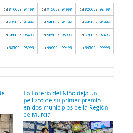
91000
91499
91500
91999
92000
92499
Del
al
Del
al
Del
al
93500
93999
94000
94499
94500
94999
Del
al
Del
al
Del
al
96000
96499
96500
96999
97000
97499
Del
al
Del
al
Del
al
98500
98999
99000
99499
99500
99999
Del
al
Del
al
Del
al
de
La Lotería del Niño deja un
pellizco de su primer premio
en dos municipios de la Región
de Murcia