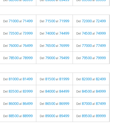
Del
al
Del
al
Del
al
71000
71499
71500
71999
72000
72499
Del
al
Del
al
Del
al
73500
73999
74000
74499
74500
74999
Del
al
Del
al
Del
al
76000
76499
76500
76999
77000
77499
Del
al
Del
al
Del
al
78500
78999
79000
79499
79500
79999
Del
al
Del
al
Del
al
81000
81499
81500
81999
82000
82499
Del
al
Del
al
Del
al
83500
83999
84000
84499
84500
84999
Del
al
Del
al
Del
al
86000
86499
86500
86999
87000
87499
Del
al
Del
al
Del
al
88500
88999
89000
89499
89500
89999
Del
al
Del
al
Del
al