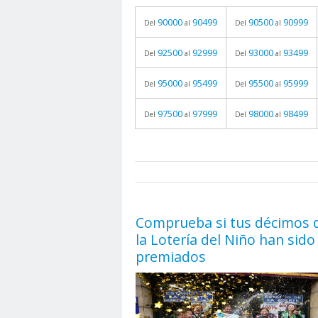
90000
90499
90500
90999
Del
al
Del
al
92500
92999
93000
93499
Del
al
Del
al
95000
95499
95500
95999
Del
al
Del
al
97500
97999
98000
98499
Del
al
Del
al
prueba
05.06.2026 - 11:05
Comprueba si tus décimos 
la Lotería del Niño han sido
premiados