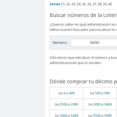
Series
31, 32, 33, 34, 35, 36, 37, 38, 39, 40
Buscar números de la Loter
¿Quieres saber en qué administración se 
Utiliza nuestro buscador para localizar tu
Número:
Sólo tienes que introducir el número a busc
administraciones que lo venden.
Dónde comprar tu décimo pa
0
499
500
999
Del
al
Del
al
2500
2999
3000
3499
Del
al
Del
al
5000
5499
5500
5999
Del
al
Del
al