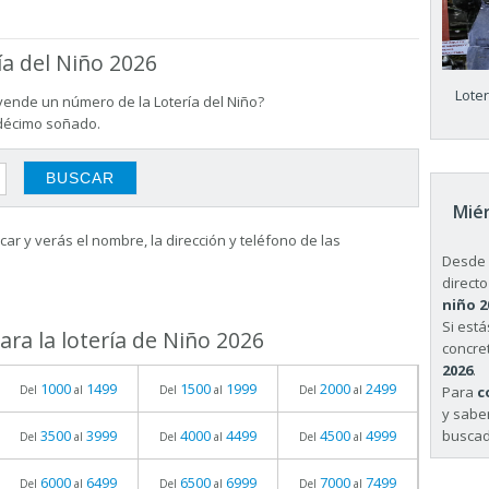
ía del Niño 2026
Lote
vende un número de la Lotería del Niño?
 décimo soñado.
Miér
ar y verás el nombre, la dirección y teléfono de las
Desde 
directo
niño 2
Si est
ra la lotería de Niño 2026
concret
2026
.
1000
1499
1500
1999
2000
2499
Para
c
Del
al
Del
al
Del
al
y sabe
buscad
3500
3999
4000
4499
4500
4999
Del
al
Del
al
Del
al
6000
6499
6500
6999
7000
7499
Del
al
Del
al
Del
al