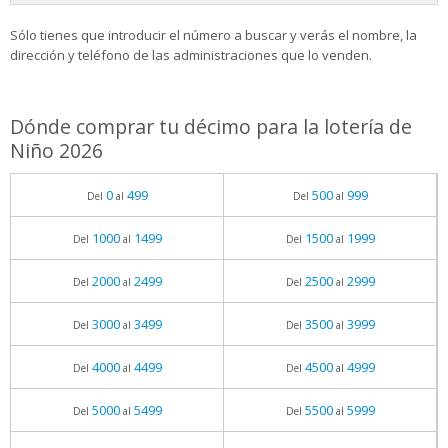
Sólo tienes que introducir el número a buscar y verás el nombre, la
dirección y teléfono de las administraciones que lo venden.
Dónde comprar tu décimo para la lotería de
Niño 2026
0
499
500
999
Del
al
Del
al
1000
1499
1500
1999
Del
al
Del
al
2000
2499
2500
2999
Del
al
Del
al
3000
3499
3500
3999
Del
al
Del
al
4000
4499
4500
4999
Del
al
Del
al
5000
5499
5500
5999
Del
al
Del
al