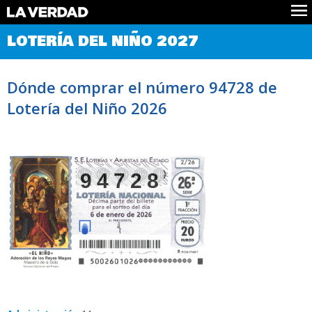
Comprobar Loteria del Niño
LOTERÍA DEL NIÑO 2027
Premios
Localizar números
Dónde comprar el número 94728 de
Noticias
Lotería del Niño 2026
Datos
Historia
Lotería de Navidad
94728