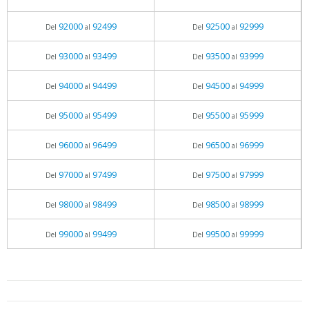
92000
92499
92500
92999
Del
al
Del
al
93000
93499
93500
93999
Del
al
Del
al
94000
94499
94500
94999
Del
al
Del
al
95000
95499
95500
95999
Del
al
Del
al
96000
96499
96500
96999
Del
al
Del
al
97000
97499
97500
97999
Del
al
Del
al
98000
98499
98500
98999
Del
al
Del
al
99000
99499
99500
99999
Del
al
Del
al
05.06.2026 - 11:05
prueba