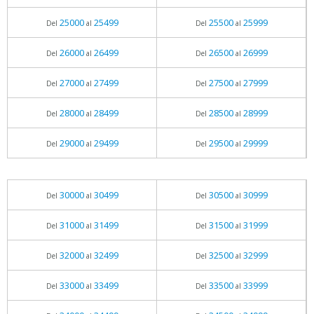
25000
25499
25500
25999
Del
al
Del
al
26000
26499
26500
26999
Del
al
Del
al
27000
27499
27500
27999
Del
al
Del
al
28000
28499
28500
28999
Del
al
Del
al
29000
29499
29500
29999
Del
al
Del
al
30000
30499
30500
30999
Del
al
Del
al
31000
31499
31500
31999
Del
al
Del
al
32000
32499
32500
32999
Del
al
Del
al
33000
33499
33500
33999
Del
al
Del
al