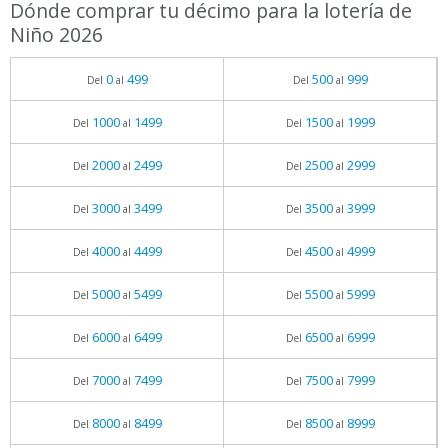
Dónde comprar tu décimo para la lotería de
Niño 2026
0
499
500
999
Del
al
Del
al
1000
1499
1500
1999
Del
al
Del
al
2000
2499
2500
2999
Del
al
Del
al
3000
3499
3500
3999
Del
al
Del
al
4000
4499
4500
4999
Del
al
Del
al
5000
5499
5500
5999
Del
al
Del
al
6000
6499
6500
6999
Del
al
Del
al
7000
7499
7500
7999
Del
al
Del
al
8000
8499
8500
8999
Del
al
Del
al