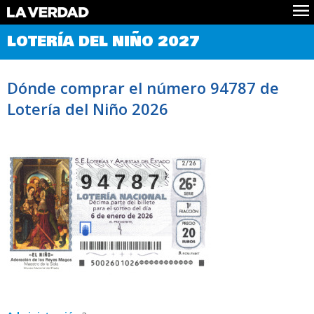
Comprobar Loteria del Niño
LOTERÍA DEL NIÑO 2027
Premios
Localizar números
Dónde comprar el número 94787 de
Noticias
Lotería del Niño 2026
Datos
Historia
Lotería de Navidad
94787