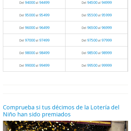
94000
94499
94500
94999
Del
al
Del
al
95000
95499
95500
95999
Del
al
Del
al
96000
96499
96500
96999
Del
al
Del
al
97000
97499
97500
97999
Del
al
Del
al
98000
98499
98500
98999
Del
al
Del
al
99000
99499
99500
99999
Del
al
Del
al
05.06.2026 - 11:05
prueba
Comprueba si tus décimos de la Lotería del
Niño han sido premiados