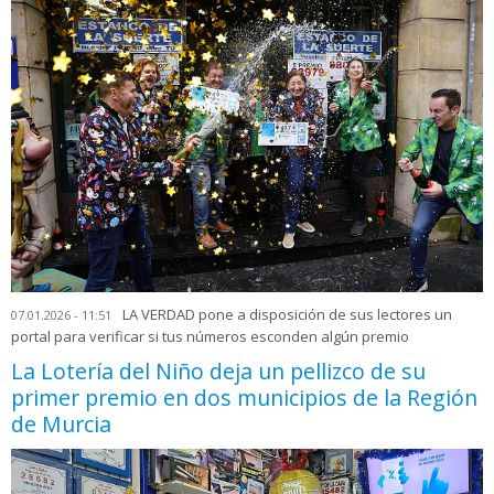
LA VERDAD pone a disposición de sus lectores un
07.01.2026 - 11:51
portal para verificar si tus números esconden algún premio
La Lotería del Niño deja un pellizco de su
primer premio en dos municipios de la Región
de Murcia