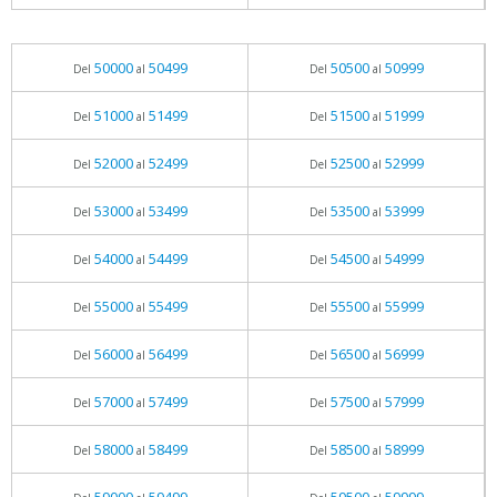
50000
50499
50500
50999
Del
al
Del
al
51000
51499
51500
51999
Del
al
Del
al
52000
52499
52500
52999
Del
al
Del
al
53000
53499
53500
53999
Del
al
Del
al
54000
54499
54500
54999
Del
al
Del
al
55000
55499
55500
55999
Del
al
Del
al
56000
56499
56500
56999
Del
al
Del
al
57000
57499
57500
57999
Del
al
Del
al
58000
58499
58500
58999
Del
al
Del
al