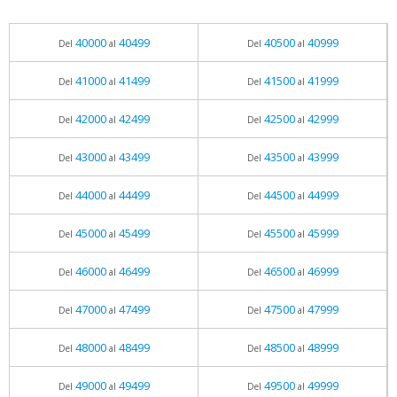
40000
40499
40500
40999
Del
al
Del
al
41000
41499
41500
41999
Del
al
Del
al
42000
42499
42500
42999
Del
al
Del
al
43000
43499
43500
43999
Del
al
Del
al
44000
44499
44500
44999
Del
al
Del
al
45000
45499
45500
45999
Del
al
Del
al
46000
46499
46500
46999
Del
al
Del
al
47000
47499
47500
47999
Del
al
Del
al
48000
48499
48500
48999
Del
al
Del
al
49000
49499
49500
49999
Del
al
Del
al