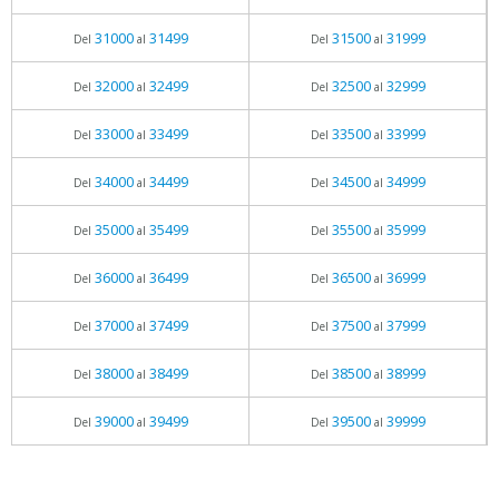
31000
31499
31500
31999
Del
al
Del
al
32000
32499
32500
32999
Del
al
Del
al
33000
33499
33500
33999
Del
al
Del
al
34000
34499
34500
34999
Del
al
Del
al
35000
35499
35500
35999
Del
al
Del
al
36000
36499
36500
36999
Del
al
Del
al
37000
37499
37500
37999
Del
al
Del
al
38000
38499
38500
38999
Del
al
Del
al
39000
39499
39500
39999
Del
al
Del
al