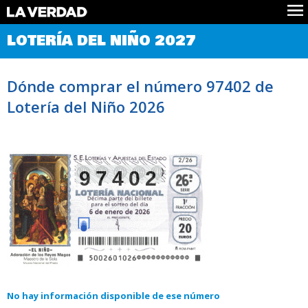
Comprobar Loteria del Niño
LOTERÍA DEL NIÑO 2027
Premios
Localizar números
Dónde comprar el número 97402 de
Noticias
Lotería del Niño 2026
Datos
Historia
Lotería de Navidad
97402
No hay información disponible de ese número