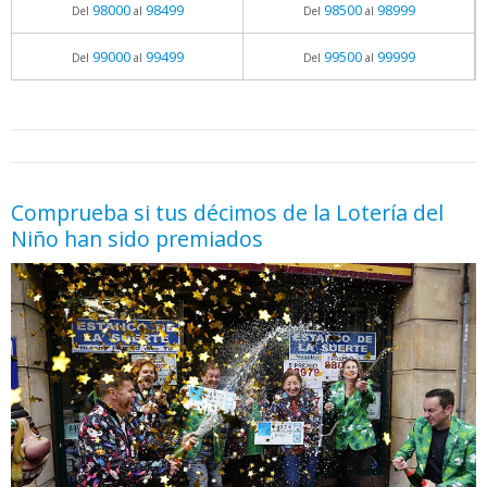
98000
98499
98500
98999
Del
al
Del
al
99000
99499
99500
99999
Del
al
Del
al
05.06.2026 - 11:05
prueba
Comprueba si tus décimos de la Lotería del
Niño han sido premiados