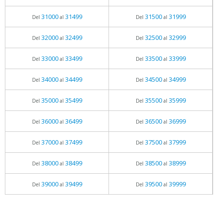
31000
31499
31500
31999
Del
al
Del
al
32000
32499
32500
32999
Del
al
Del
al
33000
33499
33500
33999
Del
al
Del
al
34000
34499
34500
34999
Del
al
Del
al
35000
35499
35500
35999
Del
al
Del
al
36000
36499
36500
36999
Del
al
Del
al
37000
37499
37500
37999
Del
al
Del
al
38000
38499
38500
38999
Del
al
Del
al
39000
39499
39500
39999
Del
al
Del
al