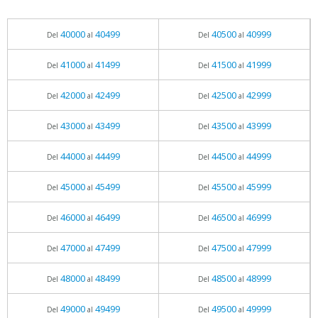
40000
40499
40500
40999
Del
al
Del
al
41000
41499
41500
41999
Del
al
Del
al
42000
42499
42500
42999
Del
al
Del
al
43000
43499
43500
43999
Del
al
Del
al
44000
44499
44500
44999
Del
al
Del
al
45000
45499
45500
45999
Del
al
Del
al
46000
46499
46500
46999
Del
al
Del
al
47000
47499
47500
47999
Del
al
Del
al
48000
48499
48500
48999
Del
al
Del
al
49000
49499
49500
49999
Del
al
Del
al