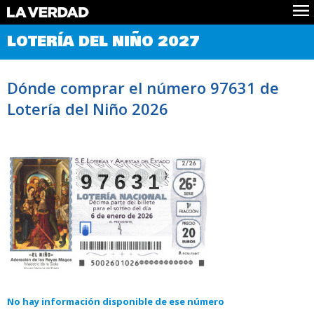
Comprobar Loteria del Niño
LOTERÍA DEL NIÑO 2027
Premios
Localizar números
Dónde comprar el número 97631 de
Noticias
Lotería del Niño 2026
Datos
Historia
Lotería de Navidad
97631
No hay información disponible de ese número