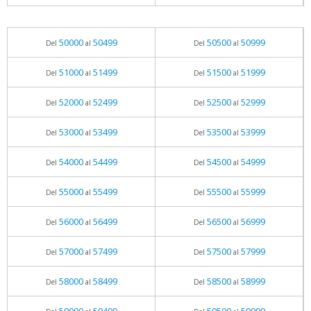
50000
50499
50500
50999
Del
al
Del
al
51000
51499
51500
51999
Del
al
Del
al
52000
52499
52500
52999
Del
al
Del
al
53000
53499
53500
53999
Del
al
Del
al
54000
54499
54500
54999
Del
al
Del
al
55000
55499
55500
55999
Del
al
Del
al
56000
56499
56500
56999
Del
al
Del
al
57000
57499
57500
57999
Del
al
Del
al
58000
58499
58500
58999
Del
al
Del
al