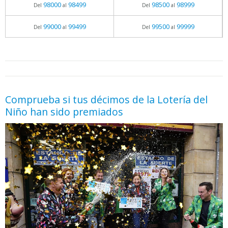
98000
98499
98500
98999
Del
al
Del
al
99000
99499
99500
99999
Del
al
Del
al
05.06.2026 - 11:05
prueba
Comprueba si tus décimos de la Lotería del
Niño han sido premiados