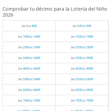
Comprobar tu décimo para la Lotería del Niño
2026
0
499
500
999
Del
al
Del
al
1000
1499
1500
1999
Del
al
Del
al
2000
2499
2500
2999
Del
al
Del
al
3000
3499
3500
3999
Del
al
Del
al
4000
4499
4500
4999
Del
al
Del
al
5000
5499
5500
5999
Del
al
Del
al
6000
6499
6500
6999
Del
al
Del
al
7000
7499
7500
7999
Del
al
Del
al