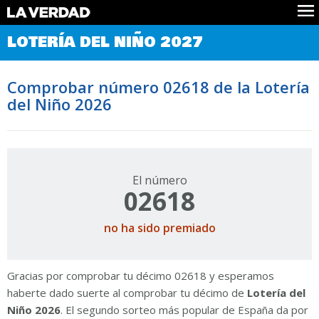
Comprobar Loteria del Niño
LOTERÍA DEL NIÑO 2027
Premios
Localizar números
Comprobar número 02618 de la Lotería
Noticias
del Niño 2026
Datos
Historia
Lotería de Navidad
El número
02618
no ha sido premiado
Gracias por comprobar tu décimo 02618 y esperamos
haberte dado suerte al comprobar tu décimo de
Lotería del
Niño 2026
. El segundo sorteo más popular de España da por