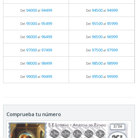
94000
94499
94500
94999
Del
al
Del
al
95000
95499
95500
95999
Del
al
Del
al
96000
96499
96500
96999
Del
al
Del
al
97000
97499
97500
97999
Del
al
Del
al
98000
98499
98500
98999
Del
al
Del
al
99000
99499
99500
99999
Del
al
Del
al
Comprueba tu número