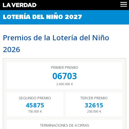
Comprobar Loteria del Niño
LOTERÍA DEL NIÑO 2027
Premios
Localizar números
Premios de la Lotería del Niño
Noticias
Datos
2026
Historia
Lotería de Navidad
PRIMER PREMIO
06703
2.000.000 €
SEGUNDO PREMIO
TERCER PREMIO
45875
32615
750.000 €
250.000 €
TERMINACIONES DE 4 CIFRAS