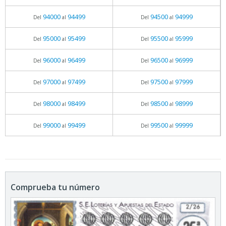
94000
94499
94500
94999
Del
al
Del
al
95000
95499
95500
95999
Del
al
Del
al
96000
96499
96500
96999
Del
al
Del
al
97000
97499
97500
97999
Del
al
Del
al
98000
98499
98500
98999
Del
al
Del
al
99000
99499
99500
99999
Del
al
Del
al
Comprueba tu número