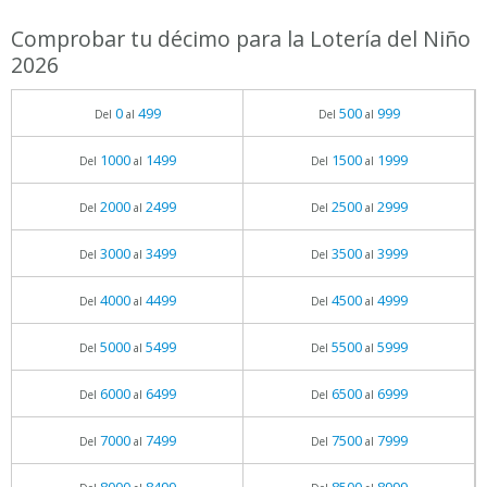
Comprobar tu décimo para la Lotería del Niño
2026
0
499
500
999
Del
al
Del
al
1000
1499
1500
1999
Del
al
Del
al
2000
2499
2500
2999
Del
al
Del
al
3000
3499
3500
3999
Del
al
Del
al
4000
4499
4500
4999
Del
al
Del
al
5000
5499
5500
5999
Del
al
Del
al
6000
6499
6500
6999
Del
al
Del
al
7000
7499
7500
7999
Del
al
Del
al