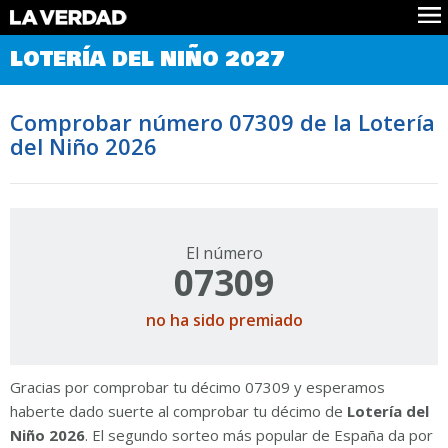
Comprobar Loteria del Niño
LOTERÍA DEL NIÑO 2027
Premios
Localizar números
Comprobar número 07309 de la Lotería
Noticias
del Niño 2026
Datos
Historia
Lotería de Navidad
El número
07309
no ha sido premiado
Gracias por comprobar tu décimo 07309 y esperamos
haberte dado suerte al comprobar tu décimo de
Lotería del
Niño 2026
. El segundo sorteo más popular de España da por