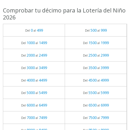
Comprobar tu décimo para la Lotería del Niño
2026
0
499
500
999
Del
al
Del
al
1000
1499
1500
1999
Del
al
Del
al
2000
2499
2500
2999
Del
al
Del
al
3000
3499
3500
3999
Del
al
Del
al
4000
4499
4500
4999
Del
al
Del
al
5000
5499
5500
5999
Del
al
Del
al
6000
6499
6500
6999
Del
al
Del
al
7000
7499
7500
7999
Del
al
Del
al