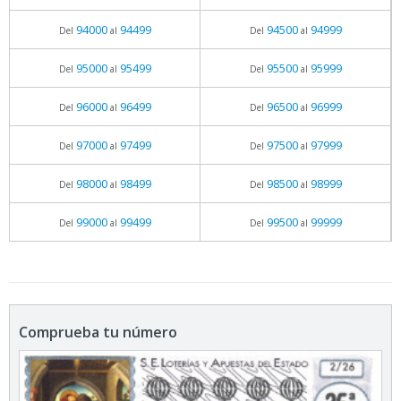
94000
94499
94500
94999
Del
al
Del
al
95000
95499
95500
95999
Del
al
Del
al
96000
96499
96500
96999
Del
al
Del
al
97000
97499
97500
97999
Del
al
Del
al
98000
98499
98500
98999
Del
al
Del
al
99000
99499
99500
99999
Del
al
Del
al
Comprueba tu número