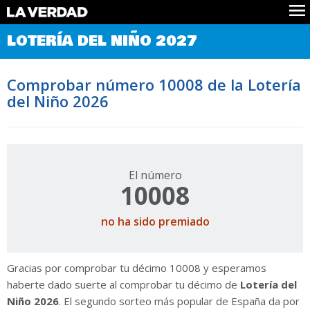
Comprobar Loteria del Niño
LOTERÍA DEL NIÑO 2027
Premios
Localizar números
Comprobar número 10008 de la Lotería
Noticias
del Niño 2026
Datos
Historia
Lotería de Navidad
El número
10008
no ha sido premiado
Gracias por comprobar tu décimo 10008 y esperamos
haberte dado suerte al comprobar tu décimo de
Lotería del
Niño 2026
. El segundo sorteo más popular de España da por